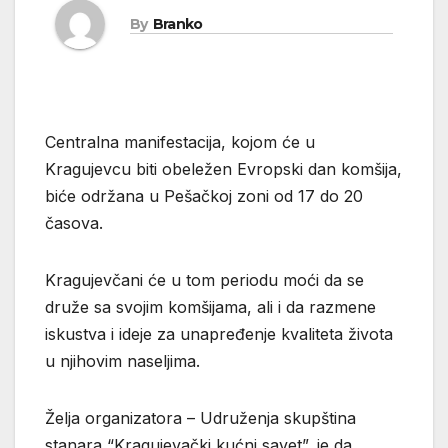
By
Branko
Centralna manifestacija, kojom će u
Kragujevcu biti obeležen Evropski dan komšija,
biće održana u Pešačkoj zoni od 17 do 20
časova.
Kragujevčani će u tom periodu moći da se
druže sa svojim komšijama, ali i da razmene
iskustva i ideje za unapređenje kvaliteta života
u njihovim naseljima.
Želja organizatora – Udruženja skupština
stanara “Kragujevački kućni savet”, je da