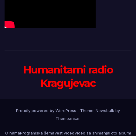
Humanitarni radio
Kragujevac
Proudly powered by WordPress
|
Theme:
Newsbulk
by
Themeansar
.
O nama
Programska šema
Vesti
Video
Video sa snimanja
Foto albumi