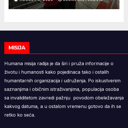
MISIJA
Humana misija radija je da širi i pruža informacije o
životu i humanosti kako pojedinaca tako i ostalih
humanitarnih organizacija i udruženja. Po iskustvenim
saznanjima i običnim istraživanjima, populacija osoba
sa invaliditetom zavredi pažnju povodom obeležavanja
kakvog datuma, a u ostalom vremenu gotovo da ih se
retko ko seća.