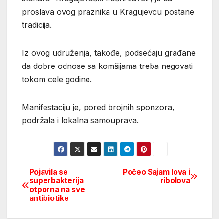
proslava ovog praznika u Kragujevcu postane
tradicija.
Iz ovog udruženja, takođe, podsećaju građane
da dobre odnose sa komšijama treba negovati
tokom cele godine.
Manifestaciju je, pored brojnih sponzora,
podržala i lokalna samouprava.
Pojavila se
Počeo Sajam lova i
Post
superbakterija
ribolova
otporna na sve
navigation
antibiotike