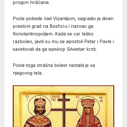
progon hrišćana.
Posle pobede nad Vizantijom, sagradio je divan
prestoni grad na Bosforu i nazvao ga
Konstantinopoljem. Kada se car teško
razboleo, javili su mu se apostoli Petar i Pavle i
savetovali da ga episkop Silvestar krsti.
Posle toga strašna bolest nestala je sa
njegovog tela.