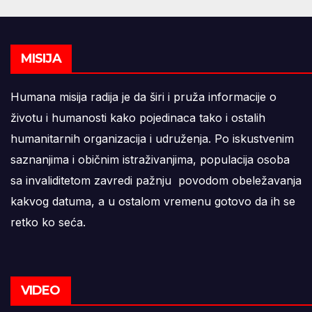
MISIJA
Humana misija radija je da širi i pruža informacije o
životu i humanosti kako pojedinaca tako i ostalih
humanitarnih organizacija i udruženja. Po iskustvenim
saznanjima i običnim istraživanjima, populacija osoba
sa invaliditetom zavredi pažnju povodom obeležavanja
kakvog datuma, a u ostalom vremenu gotovo da ih se
retko ko seća.
VIDEO