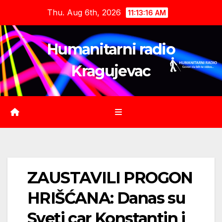
Skip
Thu. Aug 6th, 2026
11:13:17 AM
to
content
Humanitarni radio
Kragujevac
ZAUSTAVILI PROGON
HRIŠĆANA: Danas su
Sveti car Konstantin i