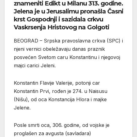
znameniti Edikt u Milanu 313. godine.
Jelena je u Jerusalimu pronašla Časni
krst Gospodnji i sazidala crkvu
Vaskrsenja Hristovog na Golgoti
BEOGRAD – Srpska pravoslavna crkva (SPC) i
njeni vernici obeležavaju danas praznik
posvećen Svetom caru Konstantinu i njegovoj
majci carici Jeleni.
Konstantin Flavije Valerije, potonji car
Konstantin Prvi, rođen je 274. u Naisusu
(Nišu), od oca Konstancija Hlora i majke
Jelene.
Posle smrti oca, 306. godine, od vojske je
proglašen za avgusta (savladara)