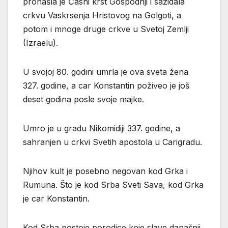
pronašla je Časni krst Gospodnji i sazidala
crkvu Vaskrsenja Hristovog na Golgoti, a
potom i mnoge druge crkve u Svetoj Zemlji
(Izraelu).
U svojoj 80. godini umrla je ova sveta žena
327. godine, a car Konstantin poživeo je još
deset godina posle svoje majke.
Umro je u gradu Nikomidiji 337. godine, a
sahranjen u crkvi Svetih apostola u Carigradu.
Njihov kult je posebno negovan kod Grka i
Rumuna. Što je kod Srba Sveti Sava, kod Grka
je car Konstantin.
Kod Srba postoje porodice koje slave današnji