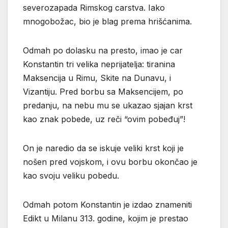
severozapada Rimskog carstva. Iako
mnogobožac, bio je blag prema hrišćanima.
Odmah po dolasku na presto, imao je car
Konstantin tri velika neprijatelja: tiranina
Maksencija u Rimu, Skite na Dunavu, i
Vizantiju. Pred borbu sa Maksencijem, po
predanju, na nebu mu se ukazao sjajan krst
kao znak pobede, uz reči “ovim pobeđuj”!
On je naredio da se iskuje veliki krst koji je
nošen pred vojskom, i ovu borbu okončao je
kao svoju veliku pobedu.
Odmah potom Konstantin je izdao znameniti
Edikt u Milanu 313. godine, kojim je prestao