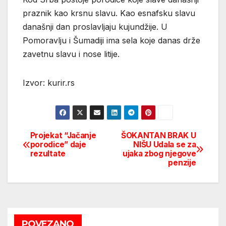
praznik kao krsnu slavu. Kao esnafsku slavu
današnji dan proslavljaju kujundžije. U
Pomoravlju i Šumadiji ima sela koje danas drže
zavetnu slavu i nose litije.
Izvor: kurir.rs
Projekat “Jačanje
ŠOKANTAN BRAK U
Post
porodice” daje
NIŠU Udala se za
rezultate
ujaka zbog njegove
navigation
penzije
POVEZANO