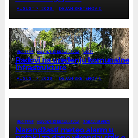
AUGUST 7, 2026
DEJAN SRETENOVIC
EKO TEME
NOVOSTI IZ KRAGUJEVCA
VESTI
Radovi na uređenju komunalne
infrastrukture
AUGUST 7, 2026
DEJAN SRETENOVIC
EKO TEME
NOVOSTI IZ KRAGUJEVCA
ZDRAVLJE VESTI
Narandžasti meteo alarm u
petak i za dane vikenda: rizik od