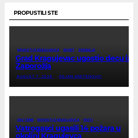
PROPUSTILI STE
NOVOSTI IZ KRAGUJEVCA
SPORT
ZDRAVLJE
Grad Kragujevac ugostio decu iz
Zaporožja
AUGUST 7, 2026
DEJAN SRETENOVIC
EKO TEME
NOVOSTI IZ KRAGUJEVCA
VESTI
Vatrogasci ugasili 14 požara u
okolini Kragujevca