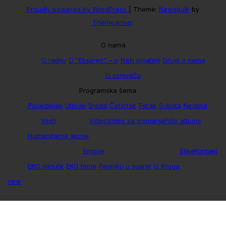
Proudly powered by WordPress
|
Theme:
Newsbulk
by
Themeansar
.
O nama
O radiju
O “Ekspres” – u
Naši prijatelji
Drugi o nama
O osnivaču
Programska šema
Ponedeljak
Utorak
Sreda
Četvrtak
Petak
Subota
Nedelja
Vesti
Video
Video sa snimanja
Foto albumi
Humanitarne akcije
Emisije
Slike
Kontakt
EKO minute
EKO teme
Pesniku u susret
Iz Kruga
new