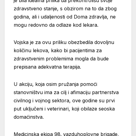
je bila idealna prilika da prekontrolišu svoje
zdravstveno stanje, s obzirom na to da zbog
godina, ali i udaljenosti od Doma zdravlja, ne
mogu redovno da odlaze kod lekara.
Vojska je za ovu priliku obezbedila dovoljnu
količinu lekova, kako bi pacijentima za
zdravstvenim problemima mogla da bude
prepisana adekvatna terapija.
U akciju, koja osim pružanja pomoći
stanovništvu ima za cilj i afimaciju partnerstva
civilnog i vojnog sektora, ove godine su prvi
put uključeni i veterinari, koji obilaze seoska
domaćinstva.
Medicinska ekipa 98. vazduhoplovne brigade,