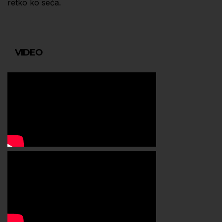
retko ko seća.
VIDEO