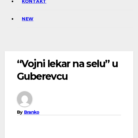
KONTAKT
NEW
“Vojni lekar na selu” u
Guberevcu
By
Branko