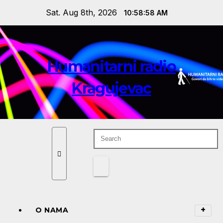
Skip
Sat. Aug 8th, 2026
10:58:59 AM
to
content
Humanitarni radio
Kragujevac
O NAMA