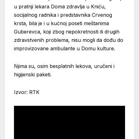
u pratnji lekara Doma zdravlja u Kniću,
socijalnog radnika i predstavnika Crvenog
krsta, bila je i u kućnoj poseti meštanima
Guberevca, koji zbog nepokretnosti ili drugih
zdravstvenih problema, nisu mogli da dođu do
improvizovane ambulante u Domu kulture.
Njima su, osim besplatnih lekova, uručeni i
higijenski paketi.
Izvor: RTK