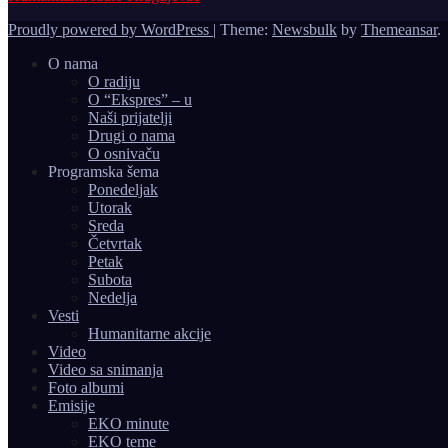
Proudly powered by WordPress
|
Theme:
Newsbulk
by
Themeansar
.
O nama
O radiju
O “Ekspres” – u
Naši prijatelji
Drugi o nama
O osnivaču
Programska šema
Ponedeljak
Utorak
Sreda
Četvrtak
Petak
Subota
Nedelja
Vesti
Humanitarne akcije
Video
Video sa snimanja
Foto albumi
Emisije
EKO minute
EKO teme