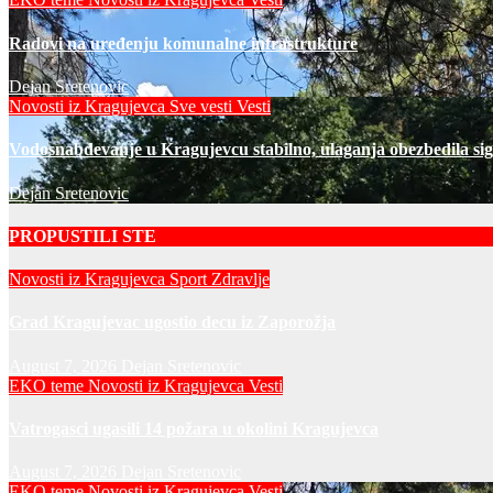
Radovi na uređenju komunalne infrastrukture
Dejan Sretenovic
Novosti iz Kragujevca
Sve vesti
Vesti
Vodosnabdevanje u Kragujevcu stabilno, ulaganja obezbedila si
Dejan Sretenovic
PROPUSTILI STE
Novosti iz Kragujevca
Sport
Zdravlje
Grad Kragujevac ugostio decu iz Zaporožja
August 7, 2026
Dejan Sretenovic
EKO teme
Novosti iz Kragujevca
Vesti
Vatrogasci ugasili 14 požara u okolini Kragujevca
August 7, 2026
Dejan Sretenovic
EKO teme
Novosti iz Kragujevca
Vesti