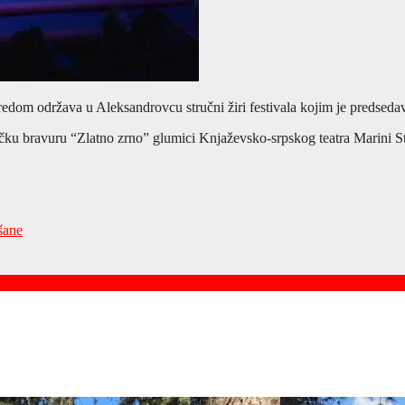
redom održava u Aleksandrovcu stručni žiri festivala kojim je predseda
čku bravuru “Zlatno zrno” glumici Knjaževsko-srpskog teatra Marini S
šane