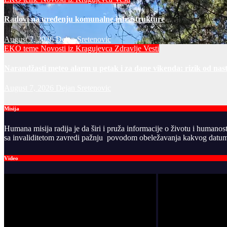
Radovi na uređenju komunalne infrastrukture
August 7, 2026
Dejan Sretenovic
EKO teme
Novosti iz Kragujevca
Zdravlje Vesti
Narandžasti meteo alarm u petak i za dane vikenda: rizik od nas
August 7, 2026
Dejan Sretenovic
Misija
Humana misija radija je da širi i pruža informacije o životu i humanos
sa invaliditetom zavredi pažnju povodom obeležavanja kakvog datuma
Video