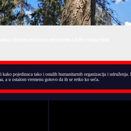
tanka i širenja požara na otvorenom i dalje veoma visok
ti kako pojedinaca tako i ostalih humanitarnih organizacija i udruženja
, a u ostalom vremenu gotovo da ih se retko ko seća.