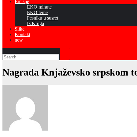
Emisije
EKO minute
EKO teme
Pesniku u susret
Iz Kruga
Slike
Kontakt
new
Nagrada Knjaževsko srpskom t