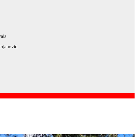
vala
tojanović.