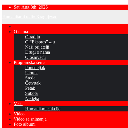
Skip
Sat. Aug 8th, 2026
to
Humanitarni radio Kragujevac
content
O nama
O radiju
O “Ekspres” – u
Naši prijatelji
Drugi o nama
O osnivaču
Programska šema
Ponedeljak
Utorak
Sreda
Četvrtak
Petak
Subota
Nedelja
Vesti
Humanitarne akcije
Video
Video sa snimanja
Foto albumi