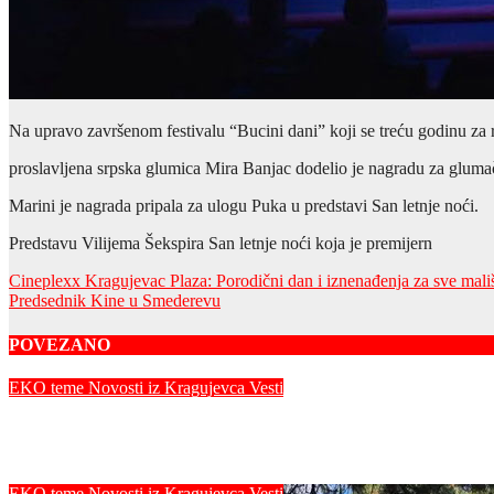
Na upravo završenom festivalu “Bucini dani” koji se treću godinu za 
proslavljena srpska glumica Mira Banjac dodelio je nagradu za gluma
Marini je nagrada pripala za ulogu Puka u predstavi San letnje noći.
Predstavu Vilijema Šekspira San letnje noći koja je premijern
Post
Cineplexx Kragujevac Plaza: Porodični dan i iznenađenja za sve mali
Predsednik Kine u Smederevu
navigation
POVEZANO
EKO teme
Novosti iz Kragujevca
Vesti
Vatrogasci ugasili 14 požara u okolini Kragujevca
Dejan Sretenovic
EKO teme
Novosti iz Kragujevca
Vesti