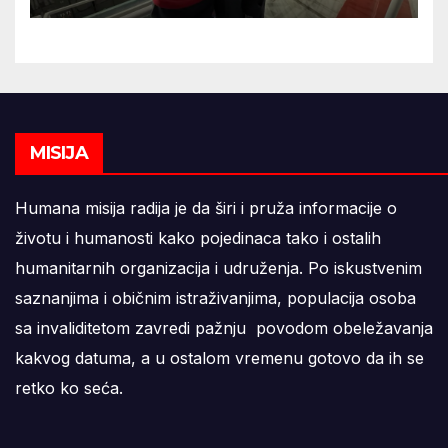
MISIJA
Humana misija radija je da širi i pruža informacije o
životu i humanosti kako pojedinaca tako i ostalih
humanitarnih organizacija i udruženja. Po iskustvenim
saznanjima i običnim istraživanjima, populacija osoba
sa invaliditetom zavredi pažnju povodom obeležavanja
kakvog datuma, a u ostalom vremenu gotovo da ih se
retko ko seća.