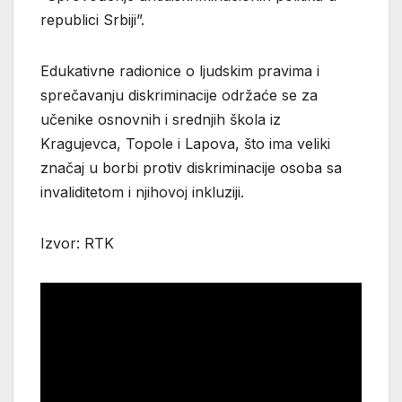
republici Srbiji”.
Edukativne radionice o ljudskim pravima i
sprečavanju diskriminacije održaće se za
učenike osnovnih i srednjih škola iz
Kragujevca, Topole i Lapova, što ima veliki
značaj u borbi protiv diskriminacije osoba sa
invaliditetom i njihovoj inkluziji.
Izvor: RTK