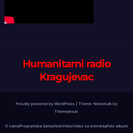
Humanitarni radio
Kragujevac
Proudly powered by WordPress
|
Theme:
Newsbulk
by
Themeansar
.
O nama
Programska šema
Vesti
Video
Video sa snimanja
Foto albumi