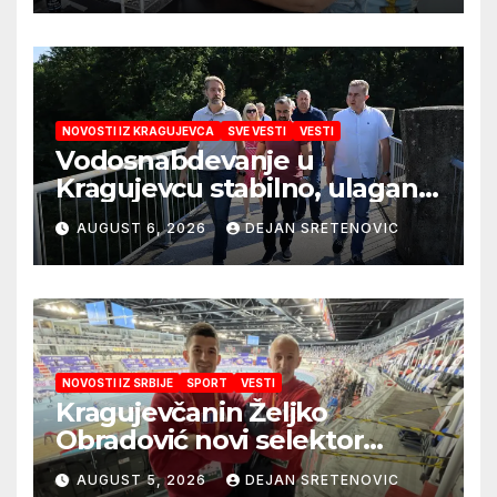
NOVOSTI IZ KRAGUJEVCA
SVE VESTI
VESTI
Vodosnabdevanje u
Kragujevcu stabilno, ulaganja
obezbedila sigurnije
AUGUST 6, 2026
DEJAN SRETENOVIC
snabdevanje
NOVOSTI IZ SRBIJE
SPORT
VESTI
Kragujevčanin Željko
Obradović novi selektor
Atletske reprezentacije Srbije
AUGUST 5, 2026
DEJAN SRETENOVIC