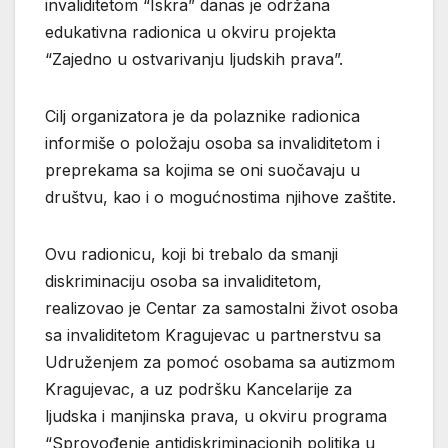
invaliditetom “Iskra” danas je održana
edukativna radionica u okviru projekta
“Zajedno u ostvarivanju ljudskih prava”.
Cilj organizatora je da polaznike radionica
informiše o položaju osoba sa invaliditetom i
preprekama sa kojima se oni suočavaju u
društvu, kao i o mogućnostima njihove zaštite.
Ovu radionicu, koji bi trebalo da smanji
diskriminaciju osoba sa invaliditetom,
realizovao je Centar za samostalni život osoba
sa invaliditetom Kragujevac u partnerstvu sa
Udruženjem za pomoć osobama sa autizmom
Kragujevac, a uz podršku Kancelarije za
ljudska i manjinska prava, u okviru programa
“Sprovođenje antidiskriminacionih politika u