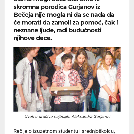
skromna porodica Gurjanov iz
Bečeja nije mogla ni da se nada da
će morati da zamoli za pomoć, čak i
neznane ljude, radi budućnosti
njihove dece.
Uvek u društvu najboljih: Aleksandra Gurjanov
Reč je o izuzetnom studentu i srednjoškolcu,