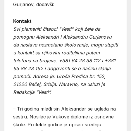
Gurjanov, dodavši:
Kontakt
Svi plemeniti čitaoci “Vesti” koji žele da
pomognu Aleksandri i Aleksandru Gurjanovu
da nastave nesmetano školovanje, mogu stupiti
u kontakt sa njihovim roditeljima putem
telefona na brojeve: +381 64 28 38 112 i +381
63 88 23 162 i dogovoriti se o načinu slanja
pomoći. Adresa je: Uroša Predića br. 152,
21220 Bečej, Srbija. Naravno, na usluzi je
Redakcija “Vesti”.
– Tri godina mlađi sin Aleksandar se ugleda na
sestru. Nosilac je Vukove diplome iz osnovne
škole. Protekle godine je upisao srednju