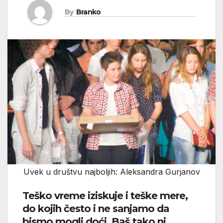
By
Branko
Uvek u društvu najboljih: Aleksandra Gurjanov
Teško vreme iziskuje i teške mere,
do kojih često i ne sanjamo da
bismo mogli doći. Baš tako ni