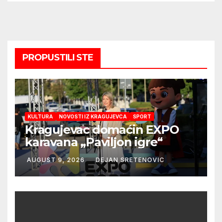
PROPUSTILI STE
KULTURA
NOVOSTI IZ KRAGUJEVCA
SPORT
Kragujevac domaćin EXPO
karavana „Paviljon igre“
AUGUST 9, 2026
DEJAN SRETENOVIC