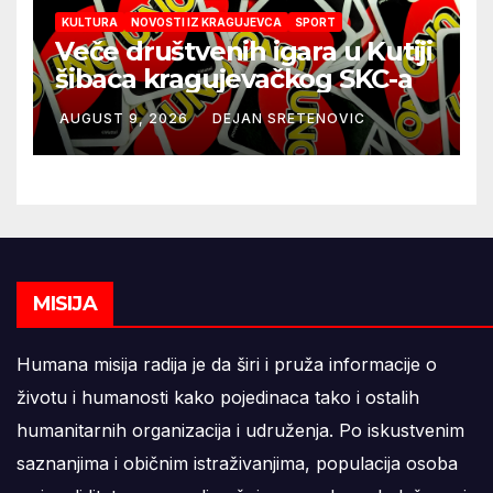
KULTURA
NOVOSTI IZ KRAGUJEVCA
SPORT
Veče društvenih igara u Kutiji
šibaca kragujevačkog SKC-a
AUGUST 9, 2026
DEJAN SRETENOVIC
MISIJA
Humana misija radija je da širi i pruža informacije o
životu i humanosti kako pojedinaca tako i ostalih
humanitarnih organizacija i udruženja. Po iskustvenim
saznanjima i običnim istraživanjima, populacija osoba