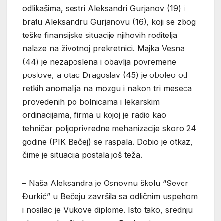
odlikašima, sestri Aleksandri Gurjanov (19) i
bratu Aleksandru Gurjanovu (16), koji se zbog
teške finansijske situacije njihovih roditelja
nalaze na životnoj prekretnici. Majka Vesna
(44) je nezaposlena i obavlja povremene
poslove, a otac Dragoslav (45) je oboleo od
retkih anomalija na mozgu i nakon tri meseca
provedenih po bolnicama i lekarskim
ordinacijama, firma u kojoj je radio kao
tehničar poljoprivredne mehanizacije skoro 24
godine (PIK Bečej) se raspala. Dobio je otkaz,
čime je situacija postala još teža.
– Naša Aleksandra je Osnovnu školu “Sever
Đurkić” u Bečeju završila sa odličnim uspehom
i nosilac je Vukove diplome. Isto tako, srednju