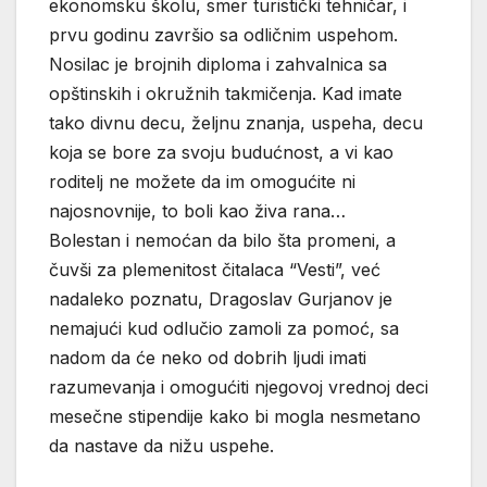
ekonomsku školu, smer turistički tehničar, i
prvu godinu završio sa odličnim uspehom.
Nosilac je brojnih diploma i zahvalnica sa
opštinskih i okružnih takmičenja. Kad imate
tako divnu decu, željnu znanja, uspeha, decu
koja se bore za svoju budućnost, a vi kao
roditelj ne možete da im omogućite ni
najosnovnije, to boli kao živa rana…
Bolestan i nemoćan da bilo šta promeni, a
čuvši za plemenitost čitalaca “Vesti”, već
nadaleko poznatu, Dragoslav Gurjanov je
nemajući kud odlučio zamoli za pomoć, sa
nadom da će neko od dobrih ljudi imati
razumevanja i omogućiti njegovoj vrednoj deci
mesečne stipendije kako bi mogla nesmetano
da nastave da nižu uspehe.