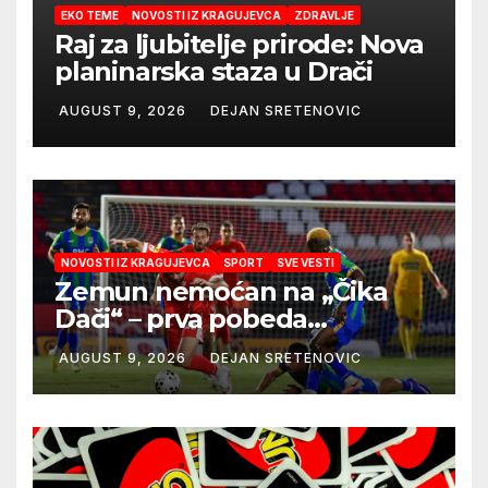
EKO TEME
NOVOSTI IZ KRAGUJEVCA
ZDRAVLJE
Raj za ljubitelje prirode: Nova
planinarska staza u Drači
AUGUST 9, 2026
DEJAN SRETENOVIC
NOVOSTI IZ KRAGUJEVCA
SPORT
SVE VESTI
Zemun nemoćan na „Čika
Dači“ – prva pobeda
Radničkog u drugom
AUGUST 9, 2026
DEJAN SRETENOVIC
mandatu Feđe Dudića