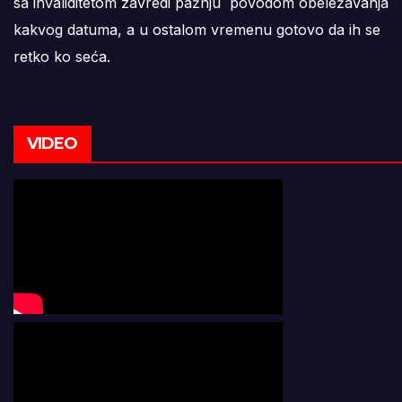
sa invaliditetom zavredi pažnju povodom obeležavanja
kakvog datuma, a u ostalom vremenu gotovo da ih se
retko ko seća.
VIDEO