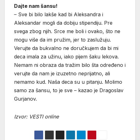
Dajte nam šansu!
– Sve bi bilo lakše kad bi Aleksandra i
Aleksandar mogli da dobiju stipendiju. Pre
svega zbog njih. Srce me boli i ovako, što ne
mogu više da im pružim, jer to zaslužuju.
Verujte da bukvalno ne doručkujem da bi mi
deca imala za užinu, iako pijem šaku lekova.
Nemam ni obraza da tražim bilo šta određeno i
verujte da nam je izuzetno neprijatno, ali
nemamo kud. Naša deca su u pitanju. Molimo
samo za šansu, to je sve – kazao je Dragoslav
Gurjanov.
Izvor: VESTI online