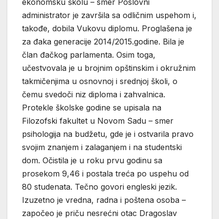
ekonomsku školu – smer Poslovni
administrator je završila sa odličnim uspehom i,
takođe, dobila Vukovu diplomu. Proglašena je
za đaka generacije 2014/2015.godine. Bila je
član đačkog parlamenta. Osim toga,
učestvovala je u brojnim opštinskim i okružnim
takmičenjima u osnovnoj i srednjoj školi, o
čemu svedoči niz diploma i zahvalnica.
Protekle školske godine se upisala na
Filozofski fakultet u Novom Sadu – smer
psihologija na budžetu, gde je i ostvarila pravo
svojim znanjem i zalaganjem i na studentski
dom. Očistila je u roku prvu godinu sa
prosekom 9,46 i postala treća po uspehu od
80 studenata. Tečno govori engleski jezik.
Izuzetno je vredna, radna i poštena osoba –
započeo je priču nesrećni otac Dragoslav