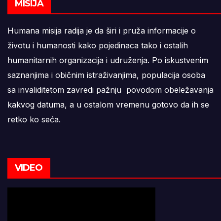
MISIJA
Humana misija radija je da širi i pruža informacije o
životu i humanosti kako pojedinaca tako i ostalih
humanitarnih organizacija i udruženja. Po iskustvenim
saznanjima i običnim istraživanjima, populacija osoba
sa invaliditetom zavredi pažnju povodom obeležavanja
kakvog datuma, a u ostalom vremenu gotovo da ih se
retko ko seća.
VIDEO