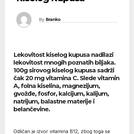
By
Branko
Lekovitost kiselog kupusa nadilazi
lekovitost mnogih poznatih biljaka.
100g sirovog kiselog kupusa sadrži
čak 20 mg vitamina C. Slede vitamin
A, folna kiselina, magnezijum,
gvožđe, fosfor, kalcijum, kalijum,
natrijum, balastne materije i
belančevine.
Odličan je izvor vitamina B12, zbog toga se