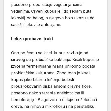
posebno preporučuje vegetarijancima i
veganima. Crveni kupus je i do sedam puta
lekovitiji od belog, a njegova boja ukazuje da
sadrži i lekovite antocijane.
Lek za probavni trakt
Ono po čemu se kiseli kupus razlikuje od
sirovog su probiotičke bakterije. Kiseli kupus je
izvorna fermentisana hrana prirodno bogata
probiotičkim kulturama. Zbog toga je kiseli
kupus jako bitan u lečenju bolesti
prouzrokovanih disbalansom crevne flore,
posebno nakon terapije antibioticima ili
hemoterapije. Blagotvorno deluje na želudac i
creva, na njihovu mikrofloru i na peristaltiku,