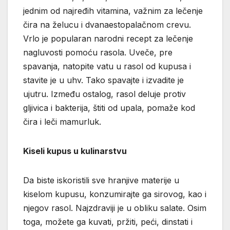
jednim od najređih vitamina, važnim za lečenje
čira na želucu i dvanaestopalačnom crevu.
Vrlo je popularan narodni recept za lečenje
nagluvosti pomoću rasola. Uveče, pre
spavanja, natopite vatu u rasol od kupusa i
stavite je u uhv. Tako spavajte i izvadite je
ujutru. Između ostalog, rasol deluje protiv
gljivica i bakterija, štiti od upala, pomaže kod
čira i leči mamurluk.
Kiseli kupus u kulinarstvu
Da biste iskoristili sve hranjive materije u
kiselom kupusu, konzumirajte ga sirovog, kao i
njegov rasol. Najzdraviji je u obliku salate. Osim
toga, možete ga kuvati, pržiti, peći, dinstati i