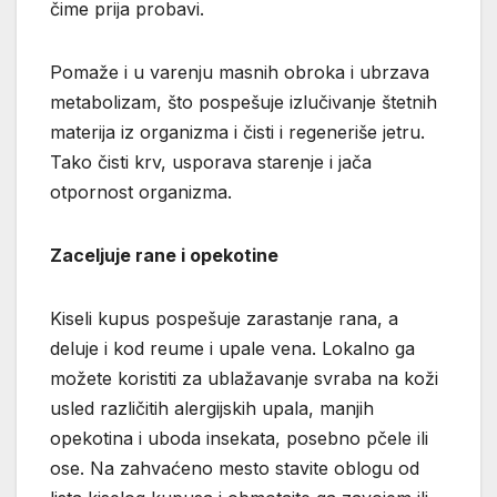
čime prija probavi.
Pomaže i u varenju masnih obroka i ubrzava
metabolizam, što pospešuje izlučivanje štetnih
materija iz organizma i čisti i regeneriše jetru.
Tako čisti krv, usporava starenje i jača
otpornost organizma.
Zaceljuje rane i opekotine
Kiseli kupus pospešuje zarastanje rana, a
deluje i kod reume i upale vena. Lokalno ga
možete koristiti za ublažavanje svraba na koži
usled različitih alergijskih upala, manjih
opekotina i uboda insekata, posebno pčele ili
ose. Na zahvaćeno mesto stavite oblogu od