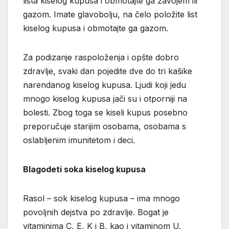
lista kiselog kupusa i obmotajte ga zavojem ili
gazom. Imate glavobolju, na čelo položite list
kiselog kupusa i obmotajte ga gazom.
Za podizanje raspoloženja i opšte dobro
zdravlje, svaki dan pojedite dve do tri kašike
narendanog kiselog kupusa. Ljudi koji jedu
mnogo kiselog kupusa jači su i otporniji na
bolesti. Zbog toga se kiseli kupus posebno
preporučuje starijim osobama, osobama s
oslabljenim imunitetom i deci.
Blagodeti soka kiselog kupusa
Rasol – sok kiselog kupusa – ima mnogo
povoljnih dejstva po zdravlje. Bogat je
vitaminima C, E, K i B, kao i vitaminom U,