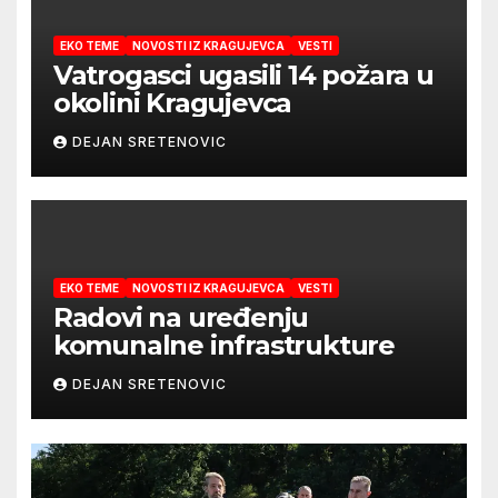
EKO TEME
NOVOSTI IZ KRAGUJEVCA
VESTI
Vatrogasci ugasili 14 požara u
okolini Kragujevca
DEJAN SRETENOVIC
EKO TEME
NOVOSTI IZ KRAGUJEVCA
VESTI
Radovi na uređenju
komunalne infrastrukture
DEJAN SRETENOVIC