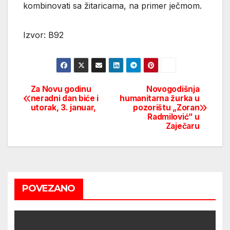
kombinovati sa žitaricama, na primer ječmom.
Izvor: B92
Za Novu godinu
Novogodišnja
Post
neradni dan biće i
humanitarna žurka u
utorak, 3. januar,
pozorištu „Zoran
navigation
Radmilović” u
Zaječaru
POVEZANO