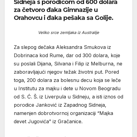
Sidneja s porodicom od 600 dolara
za četvoro đaka Gimnazije u
Orahovcu i đaka pešaka sa Golije.
Veliko srce zemljaka iz Australije
Za slepog dečaka Aleksandra Smukova iz
Dobrinaca kod Rume, dar od 300 dolara, koje
su poslali Dijana, Silvana i Filip iz Melburna, ne
zaboravljajući njegov težak životni put. Pored
toga, 200 dolara za bolesnu decu koja se leče
u Institutu za majku i dete u Novom Beogradu
od S. Ć. Š. iz Liverpula u Sidneju, a isti iznos od
porodice Janković iz Zapadnog Sidneja,
namenjen dobrotvornoj organizaciji “Majka
devet Jugovića” iz Gračanice.