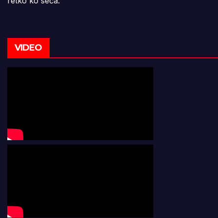
retko ko seća.
VIDEO