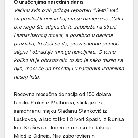
O uručenjima narednih dana
Većinu svih ovih priloga reporteri “Vesti” već
su prosledili onima kojima su namenjene. Čak i
pre nego što stignu da to zabeleže na strani
Humanitarnog mosta, a posebno u danima
praznika, trudeći se da, prevashodno pomoć
stigne i obraduje mnoge nevoljnike. O tome
koliko ih je obradovalo to što je neko mislio na
njih, moći će da pročitaju u narednim izdanjima
našeg lista.
Redovna mesečna donacija od 150 dolara
familije Đukić iz Melburna, stigla je i za
samohranu majku Slađanu Stanković iz
Leskovca, a isto toliko i Oliveri Spasić iz Đunisa
kod Kruševca, doneo je u našu Redakciju
Miloš iz Sidneja. Nije zaboravljen ni