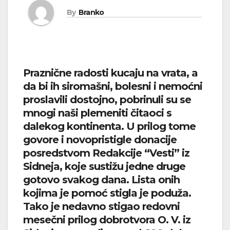
By
Branko
Praznične radosti kucaju na vrata, a
da bi ih siromašni, bolesni i nemoćni
proslavili dostojno, pobrinuli su se
mnogi naši plemeniti čitaoci s
dalekog kontinenta. U prilog tome
govore i novopristigle donacije
posredstvom Redakcije “Vesti” iz
Sidneja, koje sustižu jedne druge
gotovo svakog dana. Lista onih
kojima je pomoć stigla je poduža.
Tako je nedavno stigao redovni
mesečni prilog dobrotvora O. V. iz