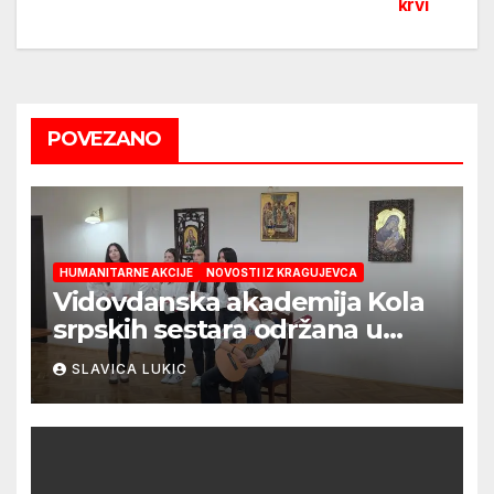
krvi
navigation
POVEZANO
HUMANITARNE AKCIJE
NOVOSTI IZ KRAGUJEVCA
Vidovdanska akademija Kola
srpskih sestara održana u
Kragujevcu
SLAVICA LUKIC