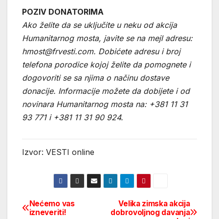
POZIV DONATORIMA
Ako želite da se uključite u neku od akcija
Humanitarnog mosta, javite se na mejl adresu:
hmost@frvesti.com. Dobićete adresu i broj
telefona porodice kojoj želite da pomognete i
dogovoriti se sa njima o načinu dostave
donacije. Informacije možete da dobijete i od
novinara Humanitarnog mosta na: +381 11 31
93 771 i +381 11 31 90 924.
Izvor: VESTI online
Nećemo vas
Velika zimska akcija
Post
izneveriti!
dobrovoljnog davanja