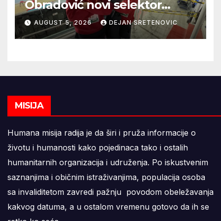
Obradović novi selektor
Atletske reprezentacije Srbije
AUGUST 5, 2026
DEJAN SRETENOVIC
MISIJA
Humana misija radija je da širi i pruža informacije o
životu i humanosti kako pojedinaca tako i ostalih
humanitarnih organizacija i udruženja. Po iskustvenim
saznanjima i običnim istraživanjima, populacija osoba
sa invaliditetom zavredi pažnju povodom obeležavanja
kakvog datuma, a u ostalom vremenu gotovo da ih se