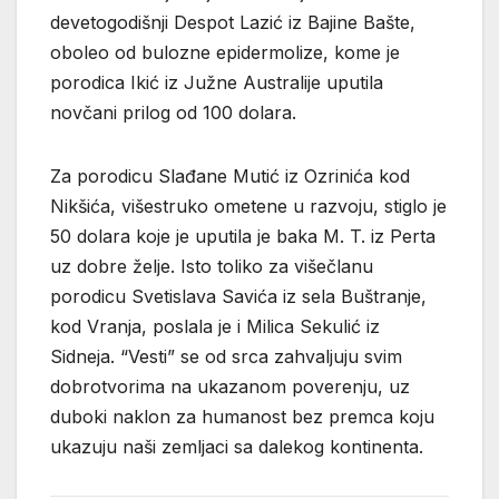
devetogodišnji Despot Lazić iz Bajine Bašte,
oboleo od bulozne epidermolize, kome je
porodica Ikić iz Južne Australije uputila
novčani prilog od 100 dolara.
Za porodicu Slađane Mutić iz Ozrinića kod
Nikšića, višestruko ometene u razvoju, stiglo je
50 dolara koje je uputila je baka M. T. iz Perta
uz dobre želje. Isto toliko za višečlanu
porodicu Svetislava Savića iz sela Buštranje,
kod Vranja, poslala je i Milica Sekulić iz
Sidneja. “Vesti” se od srca zahvaljuju svim
dobrotvorima na ukazanom poverenju, uz
duboki naklon za humanost bez premca koju
ukazuju naši zemljaci sa dalekog kontinenta.