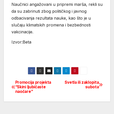
Naučnici angažovani u pripremi marša, rekli su
da su zabrinuti zbog političkog i javnog
odbacivanja rezultata nauke, kao što je u
slučaju klimatskih promena i bezbednosti
vakcinacije.
Izvor:Beta
Promocija projekta
Svetla ili zaklopita
Post
“Skini ljubičaste
subota
naočare”
navigation