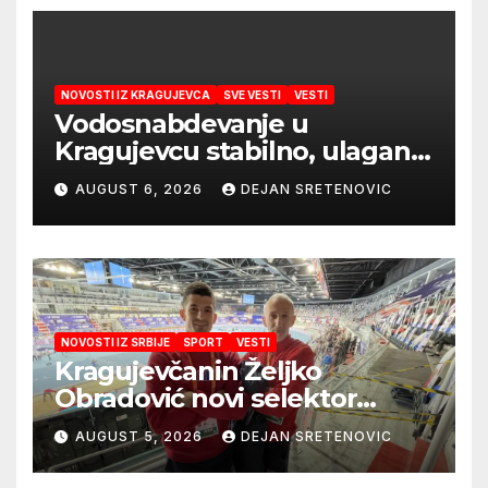
NOVOSTI IZ KRAGUJEVCA
SVE VESTI
VESTI
Vodosnabdevanje u
Kragujevcu stabilno, ulaganja
obezbedila sigurnije
AUGUST 6, 2026
DEJAN SRETENOVIC
snabdevanje
NOVOSTI IZ SRBIJE
SPORT
VESTI
Kragujevčanin Željko
Obradović novi selektor
Atletske reprezentacije Srbije
AUGUST 5, 2026
DEJAN SRETENOVIC