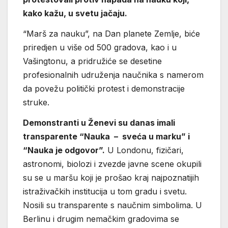
kako kažu, u svetu jačaju.
“Marš za nauku”, na Dan planete Zemlje, biće
priredjen u više od 500 gradova, kao i u
Vašingtonu, a pridružiće se desetine
profesionalnih udruženja naučnika s namerom
da povežu politički protest i demonstracije
struke.
Demonstranti u Ženevi su danas imali
transparente “Nauka – sveća u marku” i
“Nauka je odgovor”.
U Londonu, fizičari,
astronomi, biolozi i zvezde javne scene okupili
su se u maršu koji je prošao kraj najpoznatijih
istraživačkih institucija u tom gradu i svetu.
Nosili su transparente s naučnim simbolima. U
Berlinu i drugim nemačkim gradovima se