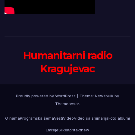
Humanitarni radio
Kragujevac
Proudly powered by WordPress
|
Theme:
Newsbulk
by
Themeansar
.
O nama
Programska šema
Vesti
Video
Video sa snimanja
Foto albumi
Emisije
Slike
Kontakt
new