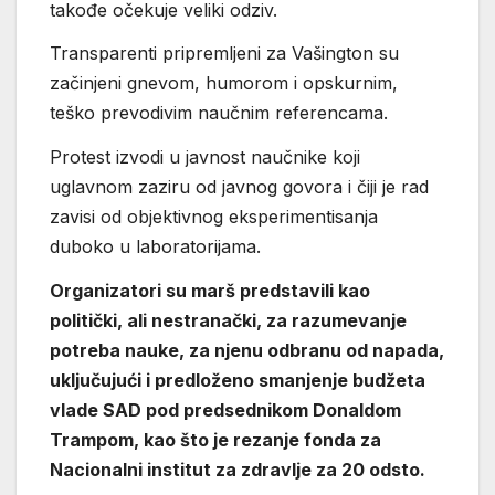
takođe očekuje veliki odziv.
Transparenti pripremljeni za Vašington su
začinjeni gnevom, humorom i opskurnim,
teško prevodivim naučnim referencama.
Protest izvodi u javnost naučnike koji
uglavnom zaziru od javnog govora i čiji je rad
zavisi od objektivnog eksperimentisanja
duboko u laboratorijama.
Organizatori su marš predstavili kao
politički, ali nestranački, za razumevanje
potreba nauke, za njenu odbranu od napada,
uključujući i predloženo smanjenje budžeta
vlade SAD pod predsednikom Donaldom
Trampom, kao što je rezanje fonda za
Nacionalni institut za zdravlje za 20 odsto.