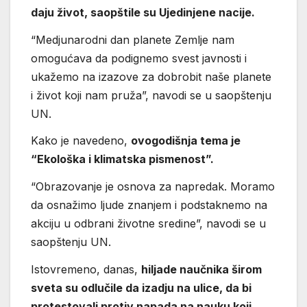
daju život, saopštile su Ujedinjene nacije.
“Medjunarodni dan planete Zemlje nam
omogućava da podignemo svest javnosti i
ukažemo na izazove za dobrobit naše planete
i život koji nam pruža”, navodi se u saopštenju
UN.
Kako je navedeno,
ovogodišnja tema je
“Ekološka i klimatska pismenost”.
“Obrazovanje je osnova za napredak. Moramo
da osnažimo ljude znanjem i podstaknemo na
akciju u odbrani životne sredine”, navodi se u
saopštenju UN.
Istovremeno, danas,
hiljade naučnika širom
sveta su odlučile da izadju na ulice, da bi
protestovali protiv napada na nauku koji,