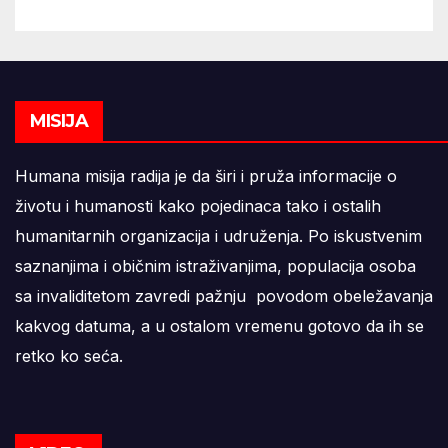
MISIJA
Humana misija radija je da širi i pruža informacije o
životu i humanosti kako pojedinaca tako i ostalih
humanitarnih organizacija i udruženja. Po iskustvenim
saznanjima i običnim istraživanjima, populacija osoba
sa invaliditetom zavredi pažnju povodom obeležavanja
kakvog datuma, a u ostalom vremenu gotovo da ih se
retko ko seća.