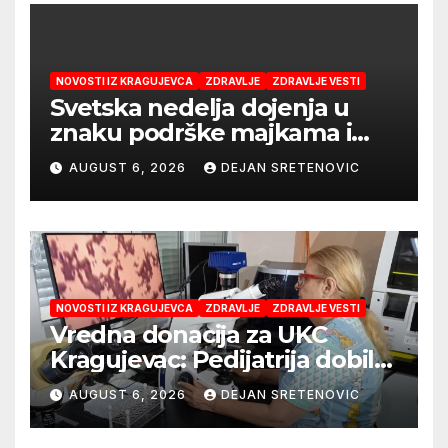
NOVOSTI IZ KRAGUJEVCA
ZDRAVLJE
ZDRAVLJE VESTI
Svetska nedelja dojenja u
znaku podrške majkama i
najboljeg početka života
AUGUST 6, 2026
DEJAN SRETENOVIC
NOVOSTI IZ KRAGUJEVCA
ZDRAVLJE
ZDRAVLJE VESTI
Vredna donacija za UKC
Kragujevac: Pedijatrija dobila
mobilni rendgen i mikroskop
AUGUST 6, 2026
DEJAN SRETENOVIC
vredne 9,6 miliona dinara