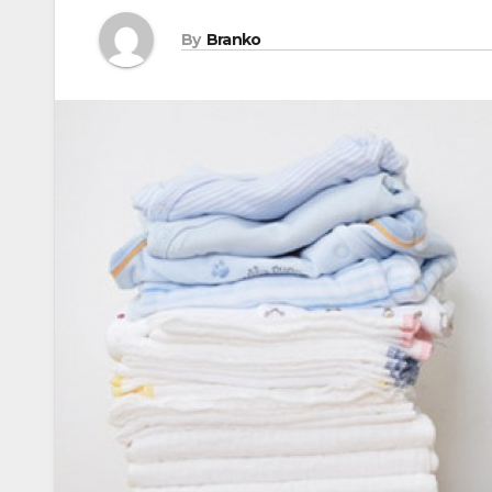
By
Branko