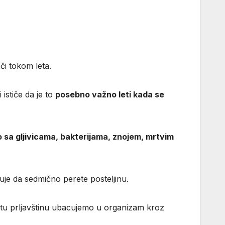
či tokom leta.
i ističe da je to
posebno važno leti kada se
 sa gljivicama, bakterijama, znojem, mrtvim
je da sedmično perete posteljinu.
svu tu prljavštinu ubacujemo u organizam kroz