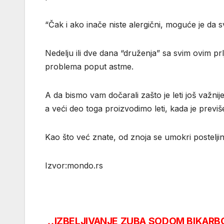
“Čak i ako inače niste alergični, moguće je da s
Nedelju ili dve dana “druženja” sa svim ovim pr
problema poput astme.
A da bismo vam dočarali zašto je leti još važni
a veći deo toga proizvodimo leti, kada je previš
Kao što već znate, od znoja se umokri posteljin
Izvor:mondo.rs
IZBELJIVANJE ZUBA SODOM BIKARBO