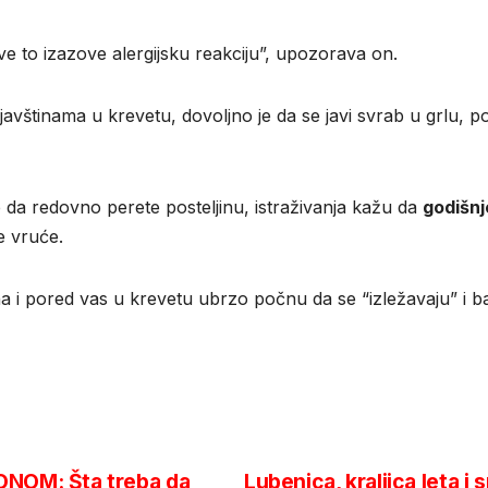
ve to izazove alergijsku reakciju”, upozorava on.
ljavštinama u krevetu, dovoljno je da se javi svrab u grlu, p
je da redovno perete posteljinu, istraživanja kažu da
godišnj
e vruće.
a i pored vas u krevetu ubrzo počnu da se “izležavaju” i ba
NOM: Šta treba da
Lubenica, kraljica leta 