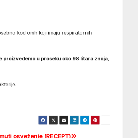
osebno kod onih koji imaju respiratornih
e proizvedemo u proseku oko 98 litara znoja
,
kterije.
i smuti osveženje (RECEPT)