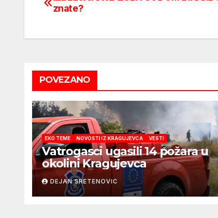
Post
znate?
navigation
POVEZANO
EKO TEME
NOVOSTI IZ KRAGUJEVCA
VESTI
Vatrogasci ugasili 14 požara u
okolini Kragujevca
DEJAN SRETENOVIC