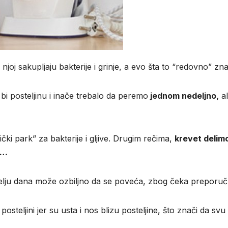
njoj sakupljaju bakterije i grinje, a evo šta to “redovno” zna
 bi posteljinu i inače trebalo da peremo
jednom nedeljno,
al
ki park” za bakterije i gljive. Drugim rečima,
krevet delimo
m…
delju dana može ozbiljno da se poveća, zbog čeka preporuču
 posteljini jer su usta i nos blizu posteljine, što znači da 