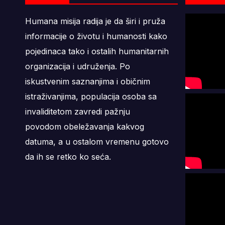
Humana misija radija je da širi i pruža
informacije o životu i humanosti kako
pojedinaca tako i ostalih humanitarnih
organizacija i udruženja. Po
iskustvenim saznanjima i običnim
istraživanjima, populacija osoba sa
invaliditetom zavredi pažnju
povodom obeležavanja kakvog
datuma, a u ostalom vremenu gotovo
da ih se retko ko seća.