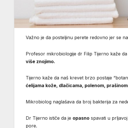
Važno je da posteljinu perete redovno jer se na 
Profesor mikrobiologije dr Filip Tijerno kaže da
više znojimo.
Tijerno kaže da naš krevet brzo postaje “botanič
ćelijama kože, dlačicama, polenom, prašino
Mikrobiolog naglašava da broj bakterija za ne
Dr Tijerno ističe da je
opasno
spavati u prljavoj
pore.