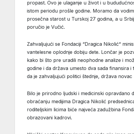
propast. Ovo je ulaganje u život i u bududućnos
istom periodu prošle godine. Moramo da vodimo 
prosečna starost u Turskoj 27 godina, a u Srb
poručio je Vučić.
Zahvaljujući se Fondaciji “Dragica Nikolić“ mi
vantelesne oplodnje dobiju dete. Lončar je po
kako bi što pre uradili neophodne analize i m
godine i da država umesto dva sada finansira i 
da je zahvaljujući politici štednje, država novac 
Bilo je prirodno ljudski i medicinski opravdano 
obraćanju medijima Dragica Nikolić predsedni
roditeljskim licima biće najveća zadužbina Fonda
obrazovani kadrovi.