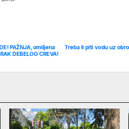
! PAŽNJA, omiljena
Treba li piti vodu uz obr
E RAK DEBELOG CREVA!