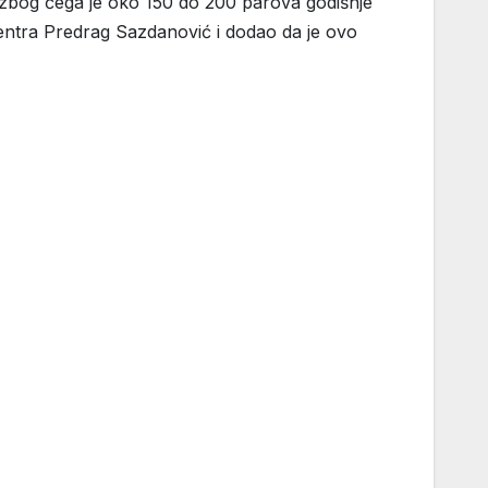
, zbog čega je oko 150 do 200 parova godišnje
entra Predrag Sazdanović i dodao da je ovo