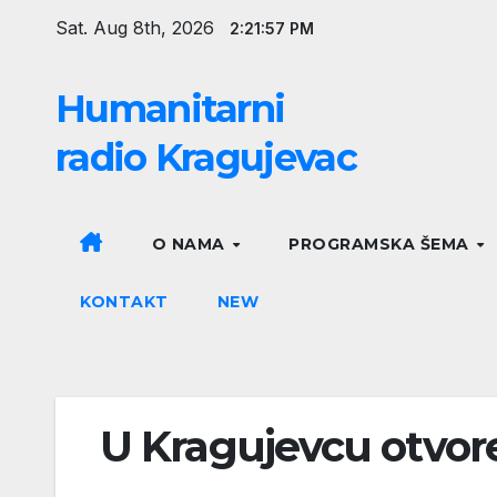
Skip
Sat. Aug 8th, 2026
2:21:58 PM
to
content
Humanitarni
radio Kragujevac
O NAMA
PROGRAMSKA ŠEMA
KONTAKT
NEW
U Kragujevcu otvor