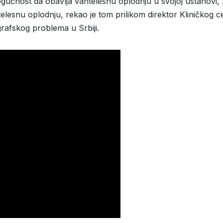
ogućnost da obavlja vantelesnu oplodnju u svojoj ustanovi
lesnu oplodnju, rekao je tom prilikom direktor Kliničkog c
rafskog problema u Srbiji.