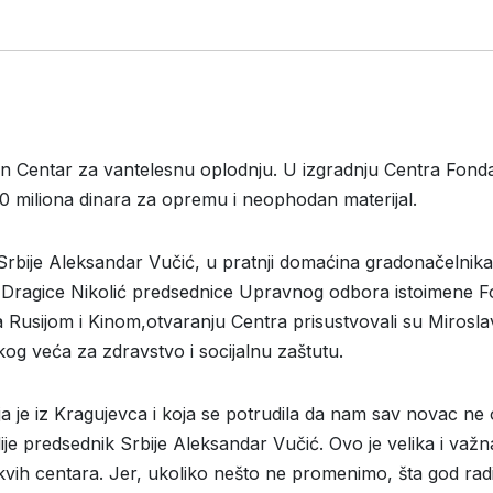
 Centar za vantelesnu oplodnju. U izgradnju Centra Fondaci
 50 miliona dinara za opremu i neophodan materijal.
Srbije Aleksandar Vučić, u pratnji domaćina gradonačelnika
Dragice Nikolić predsednice Upravnog odbora istoimene Fo
 Rusijom i Kinom,otvaranju Centra prisustvovali su Mirosl
g veća za zdravstvo i socijalnu zaštutu.
koja je iz Kragujevca i koja se potrudila da nam sav novac n
dije predsednik Srbije Aleksandar Vučić. Ovo je velika i važ
vih centara. Jer, ukoliko nešto ne promenimo, šta god radili