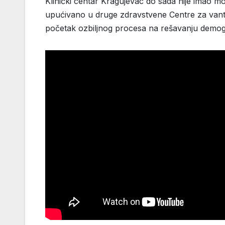
Klinički centar Kragujevac do sada nije imao m
upućivano u druge zdravstvene Centre za vante
početak ozbiljnog procesa na rešavanju demog