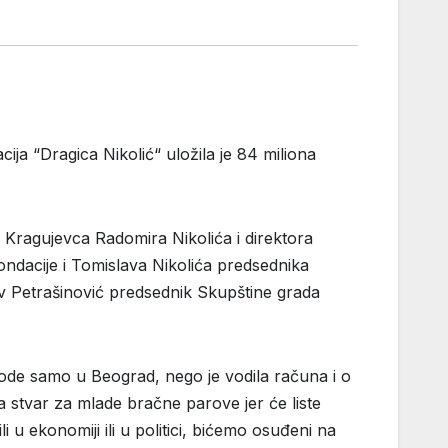
ja “Dragica Nikolić“ uložila je 84 miliona
 Kragujevca Radomira Nikolića i direktora
ndacije i Tomislava Nikolića predsednika
av Petrašinović predsednik Skupštine grada
e ode samo u Beograd, nego je vodila računa i o
na stvar za mlade bračne parove jer će liste
 u ekonomiji ili u politici, bićemo osuđeni na