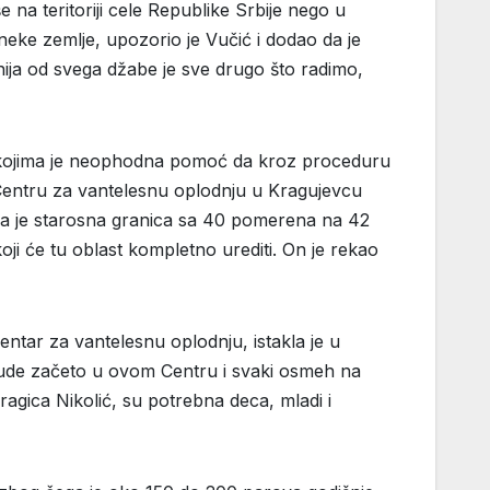
na teritoriji cele Republike Srbije nego u
eke zemlje, upozorio je Vučić i dodao da je
ija od svega džabe je sve drugo što radimo,
ova kojima je neophodna pomoć da kroz proceduru
 Centru za vantelesnu oplodnju u Kragujevcu
 da je starosna granica sa 40 pomerena na 42
oji će tu oblast kompletno urediti. On je rekao
Centar za vantelesnu oplodnju, istakla je u
bude začeto u ovom Centru i svaki osmeh na
ragica Nikolić, su potrebna deca, mladi i