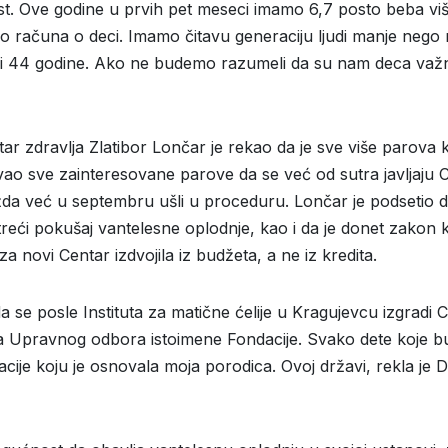
t. Ove godine u prvih pet meseci imamo 6,7 posto beba više 
računa o deci. Imamo čitavu generaciju ljudi manje nego n
iji 44 godine. Ako ne budemo razumeli da su nam deca važn
nistar zdravlja Zlatibor Lončar je rekao da je sve više par
zvao sve zainteresovane parove da se već od sutra javljaju
ožda već u septembru ušli u proceduru. Lončar je podsetio
treći pokušaj vantelesne oplodnje, kao i da je donet zakon k
za novi Centar izdvojila iz budžeta, a ne iz kredita.
da se posle Instituta za matične ćelije u Kragujevcu izgradi 
ca Upravnog odbora istoimene Fondacije. Svako dete koje 
cije koju je osnovala moja porodica. Ovoj državi, rekla je D