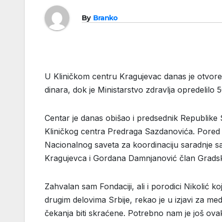
By
Branko
U Kliničkom centru Kragujevac danas je otvoren
dinara, dok je Ministarstvo zdravlja opredelilo
Centar je danas obišao i predsednik Republike 
Kliničkog centra Predraga Sazdanovića. Pored 
Nacionalnog saveta za koordinaciju saradnje sa
Kragujevca i Gordana Damnjanović član Gradsko
Zahvalan sam Fondaciji, ali i porodici Nikolić 
drugim delovima Srbije, rekao je u izjavi za me
čekanja biti skraćene. Potrebno nam je još ovak