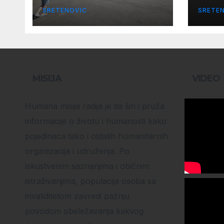
SRETENOVIC
SRETE
MISIJA
VIDEO
Humana misija radija je da širi i pruža
informacije o životu i humanosti kako
pojedinaca tako i ostalih humanitarnih
organizacija i udruženja. Po
iskustvenim saznanjima i običnim
istraživanjima, populacija osoba sa
invaliditetom zavredi pažnju
povodom obeležavanja kakvog