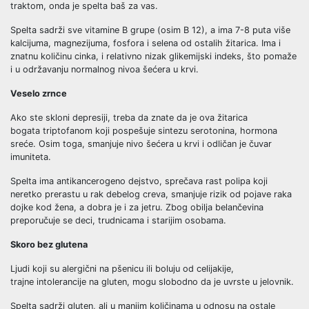
traktom, onda je spelta baš za vas.
Spelta sadrži sve vitamine B grupe (osim B 12), a ima 7-8 puta više
kalcijuma, magnezijuma, fosfora i selena od ostalih žitarica. Ima i
znatnu količinu cinka, i relativno nizak glikemijski indeks, što pomaže
i u održavanju normalnog nivoa šećera u krvi.
Veselo zrnce
Ako ste skloni depresiji, treba da znate da je ova žitarica
bogata triptofanom koji pospešuje sintezu serotonina, hormona
sreće. Osim toga, smanjuje nivo šećera u krvi i odličan je čuvar
imuniteta.
Spelta ima antikancerogeno dejstvo, sprečava rast polipa koji
neretko prerastu u rak debelog creva, smanjuje rizik od pojave raka
dojke kod žena, a dobra je i za jetru. Zbog obilja belančevina
preporučuje se deci, trudnicama i starijim osobama.
Skoro bez glutena
Ljudi koji su alergični na pšenicu ili boluju od celijakije,
trajne intolerancije na gluten, mogu slobodno da je uvrste u jelovnik.
Spelta sadrži gluten, ali u manjim količinama u odnosu na ostale