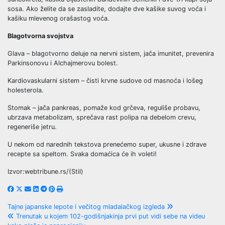
sosa. Ako želite da se zasladite, dodajte dve kašike suvog voća i
kašiku mlevenog orašastog voća.
Blagotvorna svojstva
Glava – blagotvorno deluje na nervni sistem, jača imunitet, prevenira
Parkinsonovu i Alchajmerovu bolest.
Kardiovaskularni sistem – čisti krvne sudove od masnoća i lošeg
holesterola.
Stomak – jača pankreas, pomaže kod grčeva, reguliše probavu,
ubrzava metabolizam, sprečava rast polipa na debelom crevu,
regeneriše jetru.
U nekom od narednih tekstova prenećemo super, ukusne i zdrave
recepte sa speltom. Svaka domaćica će ih voleti!
Izvor:webtribune.rs/(Stil)
Post
Tajne japanske lepote i večitog mladalačkog izgleda
Trenutak u kojem 102-godišnjakinja prvi put vidi sebe na videu