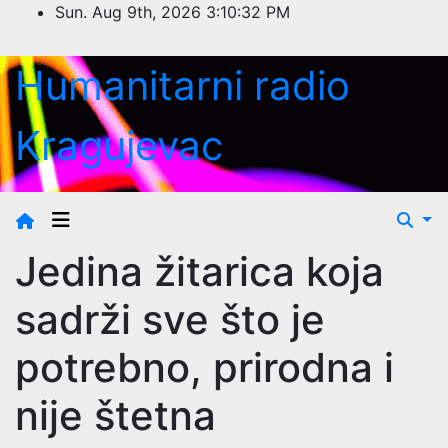
Skip
Sun. Aug 9th, 2026
3:10:33 PM
to
content
Humanitarni radio
Kragujevac
Jedina žitarica koja
sadrži sve što je
potrebno, prirodna i
nije štetna