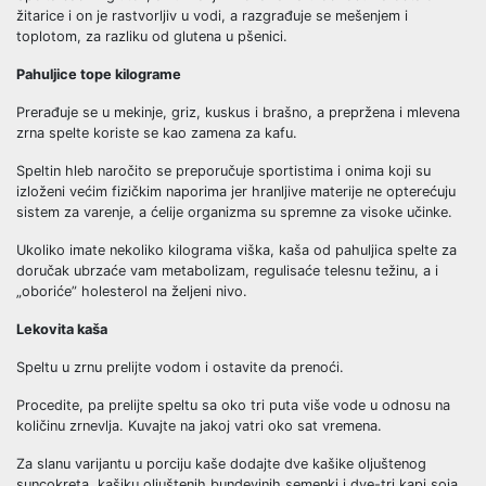
žitarice i on je rastvorljiv u vodi, a razgrađuje se mešenjem i
toplotom, za razliku od glutena u pšenici.
Pahuljice tope kilograme
Prerađuje se u mekinje, griz, kuskus i brašno, a prepržena i mlevena
zrna spelte koriste se kao zamena za kafu.
Speltin hleb naročito se preporučuje sportistima i onima koji su
izloženi većim fizičkim naporima jer hranljive materije ne opterećuju
sistem za varenje, a ćelije organizma su spremne za visoke učinke.
Ukoliko imate nekoliko kilograma viška, kaša od pahuljica spelte za
doručak ubrzaće vam metabolizam, regulisaće telesnu težinu, a i
„oboriće” holesterol na željeni nivo.
Lekovita kaša
Speltu u zrnu prelijte vodom i ostavite da prenoći.
Procedite, pa prelijte speltu sa oko tri puta više vode u odnosu na
količinu zrnevlja. Kuvajte na jakoj vatri oko sat vremena.
Za slanu varijantu u porciju kaše dodajte dve kašike oljuštenog
suncokreta, kašiku oljuštenih bundevinih semenki i dve-tri kapi soja