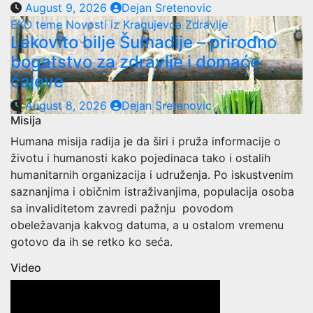
August 9, 2026
Dejan Sretenovic
EKO teme
Novosti iz Kragujevca
Zdravlje
Lekovito bilje Šumadije – prirodno
bogatstvo za zdravlje i domaće
čajeve
August 8, 2026
Dejan Sretenovic
Misija
Humana misija radija je da širi i pruža informacije o
životu i humanosti kako pojedinaca tako i ostalih
humanitarnih organizacija i udruženja. Po iskustvenim
saznanjima i običnim istraživanjima, populacija osoba
sa invaliditetom zavredi pažnju povodom
obeležavanja kakvog datuma, a u ostalom vremenu
gotovo da ih se retko ko seća.
Video