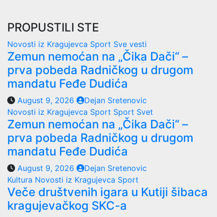
PROPUSTILI STE
Novosti iz Kragujevca
Sport
Sve vesti
Zemun nemoćan na „Čika Dači“ –
prva pobeda Radničkog u drugom
mandatu Feđe Dudića
August 9, 2026
Dejan Sretenovic
Novosti iz Kragujevca
Sport
Sport Svet
Zemun nemoćan na „Čika Dači“ –
prva pobeda Radničkog u drugom
mandatu Feđe Dudića
August 9, 2026
Dejan Sretenovic
Kultura
Novosti iz Kragujevca
Sport
Veče društvenih igara u Kutiji šibaca
kragujevačkog SKC-a