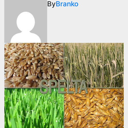
By
Branko