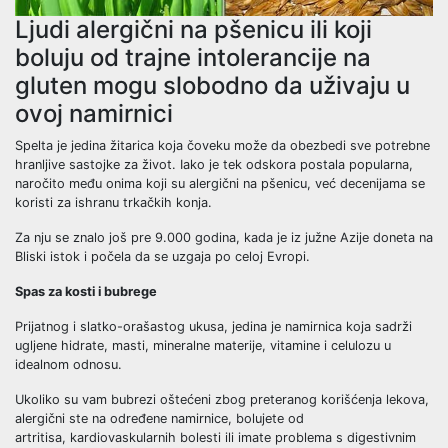
Ljudi alergični na pšenicu ili koji
boluju od trajne intolerancije na
gluten mogu slobodno da uživaju u
ovoj namirnici
Spelta je jedina žitarica koja čoveku može da obezbedi sve potrebne
hranljive sastojke za život. Iako je tek odskora postala popularna,
naročito među onima koji su alergični na pšenicu, već decenijama se
koristi za ishranu trkačkih konja.
Za nju se znalo još pre 9.000 godina, kada je iz južne Azije doneta na
Bliski istok i počela da se uzgaja po celoj Evropi.
Spas za kosti i bubrege
Prijatnog i slatko-orašastog ukusa, jedina je namirnica koja sadrži
ugljene hidrate, masti, mineralne materije, vitamine i celulozu u
idealnom odnosu.
Ukoliko su vam bubrezi oštećeni zbog preteranog korišćenja lekova,
alergični ste na određene namirnice, bolujete od
artritisa, kardiovaskularnih bolesti ili imate problema s digestivnim