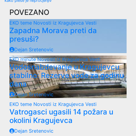
navigation
kako pleše je neprocjenjiv
POVEZANO
EKO teme
Novosti iz Kragujevca
Vesti
Zapadna Morava preti da
presuši?
Dejan Sretenovic
EKO minute
Novosti iz Kragujevca
Vesti
Vodosnabdevanje u Kragujevcu
stabilno: Rezerve vode za godinu
dana
Dejan Sretenovic
EKO teme
Novosti iz Kragujevca
Vesti
Vatrogasci ugasili 14 požara u
okolini Kragujevca
Dejan Sretenovic