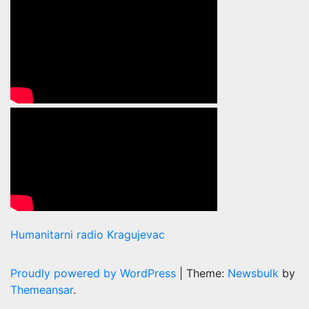
Humanitarni radio Kragujevac
Proudly powered by WordPress
|
Theme:
Newsbulk
by
Themeansar
.