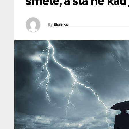
smete, a šta ne kad
By
Branko