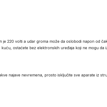
n je 220 volti a udar groma može da oslobodi napon od čak n
u kuću, ostaćete bez elektronskih uređaja koji ne mogu da i
vakve najave nevremena, prosto isključite sve aparate iz st