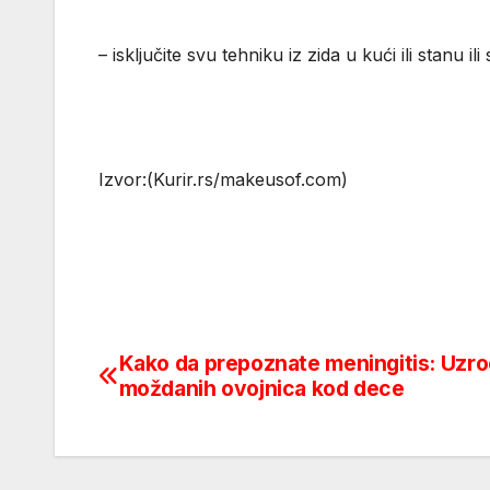
– isključite svu tehniku iz zida u kući ili stanu il
Izvor:(Kurir.rs/makeusof.com)
Kako da prepoznate meningitis: Uzroc
Post
moždanih ovojnica kod dece
navigation