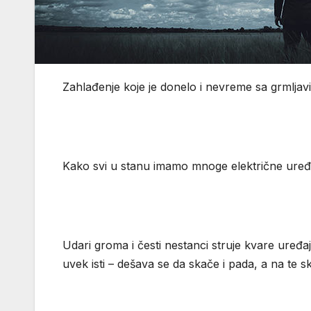
Zahlađenje koje je donelo i nevreme sa grmljavi
Kako svi u stanu imamo mnoge električne uređaje
Udari groma i česti nestanci struje kvare uređa
uvek isti – dešava se da skače i pada, a na te