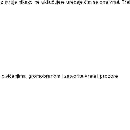
 bez struje nikako ne uključujete uređaje čim se ona vrati. 
m oivičenjima, gromobranom i zatvorite vrata i prozore