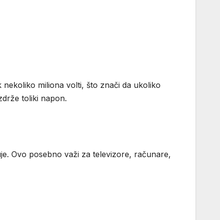
ekoliko miliona volti, što znači da ukoliko
zdrže toliki napon.
ruje. Ovo posebno važi za televizore, računare,