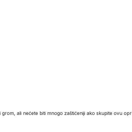
grom, ali nećete biti mnogo zaštićeniji ako skupite ovu o