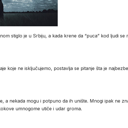
nom stiglo je u Srbiju, a kada krene da “puca” kod ljudi se
 koje ne isključujemo, postavlja se pitanje šta je najbezb
je, a nekada mogu i potpuno da ih unište. Mnogi ipak ne zna
 skokove umnogome utiče i udar groma.