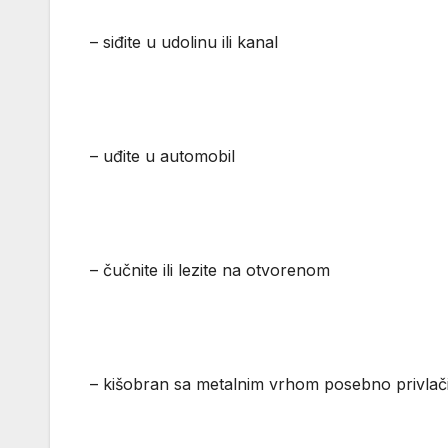
– siđite u udolinu ili kanal
– uđite u automobil
– čučnite ili lezite na otvorenom
– kišobran sa metalnim vrhom posebno privlači 