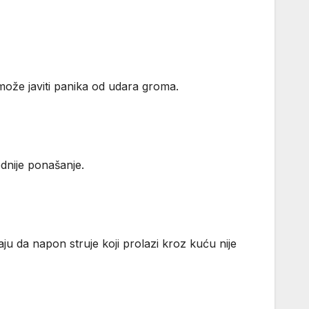
 može javiti panika od udara groma.
ednije ponašanje.
ju da napon struje koji prolazi kroz kuću nije