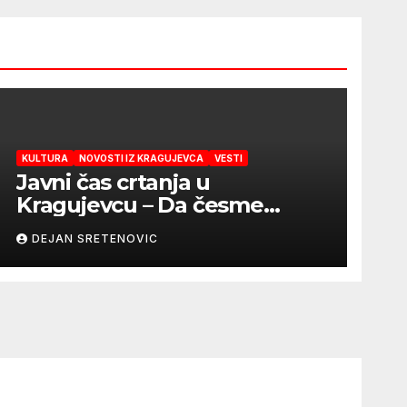
KULTURA
NOVOSTI IZ KRAGUJEVCA
VESTI
Javni čas crtanja u
Kragujevcu – Da česme
zažive
DEJAN SRETENOVIC