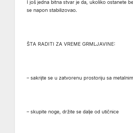
I još jedna bitna stvar je da, ukoliko ostanete
se napon stabilizovao.
ŠTA RADITI ZA VREME GRMLJAVINE:
– sakrijte se u zatvorenu prostoriju sa metalni
– skupite noge, držite se dalje od utičnice