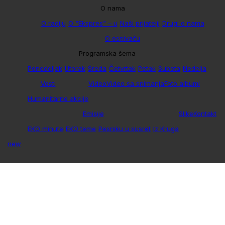
O nama
O radiju
O “Ekspres” – u
Naši prijatelji
Drugi o nama
O osnivaču
Programska šema
Ponedeljak
Utorak
Sreda
Četvrtak
Petak
Subota
Nedelja
Vesti
Video
Video sa snimanja
Foto albumi
Humanitarne akcije
Emisije
Slike
Kontakt
EKO minute
EKO teme
Pesniku u susret
Iz Kruga
new