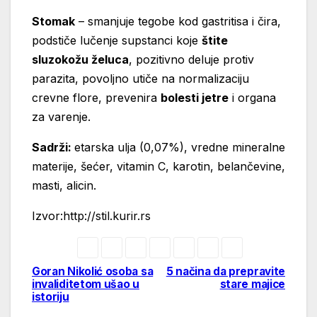
Stomak
– smanjuje tegobe kod gastritisa i čira,
podstiče lučenje supstanci koje
štite
sluzokožu želuca
, pozitivno deluje protiv
parazita, povoljno utiče na normalizaciju
crevne flore, prevenira
bolesti jetre
i organa
za varenje.
Sadrži:
etarska ulja (0,07%), vredne mineralne
materije, šećer, vitamin C, karotin, belančevine,
masti, alicin.
Izvor:http://stil.kurir.rs
Goran Nikolić osoba sa
5 načina da prepravite
Post
invaliditetom ušao u
stare majice
istoriju
navigation