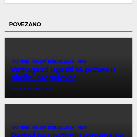
POVEZANO
EKO TEME
NOVOSTI IZ KRAGUJEVCA
VESTI
Vatrogasci ugasili 14 požara u
okolini Kragujevca
DEJAN SRETENOVIC
EKO TEME
NOVOSTI IZ KRAGUJEVCA
VESTI
Radovi na uređenju komunalne