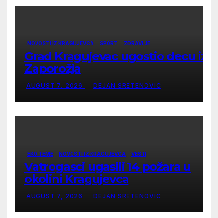
NOVOSTI IZ KRAGUJEVCA
SPORT
ZDRAVLJE
Grad Kragujevac ugostio decu iz
Zaporožja
AUGUST 7, 2026
DEJAN SRETENOVIC
EKO TEME
NOVOSTI IZ KRAGUJEVCA
VESTI
Vatrogasci ugasili 14 požara u
okolini Kragujevca
AUGUST 7, 2026
DEJAN SRETENOVIC