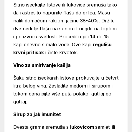
Sitno iseckajte listove ili lukovice sremuša tako
da rastresito napunite flašu do grlića. Masu
naliti domaćom rakijom jačine 38-40%. Držite
dve nedelje flašu na suncu ili negde na toplom
i pri izvoru svetlosti. Procediti i piti 14 do 15
kapi dnevno s malo vode. Ove kapi
regulišu
krvni pritisak
i čiste krvotok.
Vino za smirivanje kašlja
Šaku sitno iseckanih listova prokuvajte u četvrt
litra belog vina. Zasladite medom ili sirupom i
tokom dana pijte više puta polako, gutljaj po
gutljaj.
Sirup za jak imunitet
Dvesta grama sremuša s
lukovicom
samleti ili