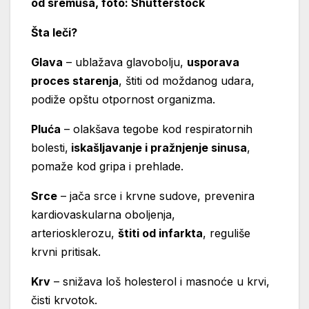
od sremuša, foto: Shutterstock
Šta leči?
Glava
– ublažava glavobolju,
usporava
proces starenja
, štiti od moždanog udara,
podiže opštu otpornost organizma.
Pluća
– olakšava tegobe kod respiratornih
bolesti,
iskašljavanje i pražnjenje sinusa
,
pomaže kod gripa i prehlade.
Srce
– jača srce i krvne sudove, prevenira
kardiovaskularna oboljenja,
arteriosklerozu,
štiti od infarkta
, reguliše
krvni pritisak.
Krv
– snižava loš holesterol i masnoće u krvi,
čisti krvotok.