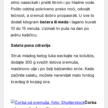
sitno naseckati i preliti litrom i po hladne vode.
Pošto odstoji pokriveno preko noći, odvojiti
tečnost, a sremuš dobro propasirati. U sve to
dodati kilogram
šećera ili meda
i lagano kuvati
10 do 15 minuta. Uzimati tri puta na dan po
jednu kašičicu.
Salata puna zdravlja
Struk mladog belog luka iseckajte na kolutiće,
dodajte 300 g svežih listova sremuša,
maslinovo ulje i po želji balzamiko sirće. Kada
začinite salatu, možete narendati malo tvrdog
kravljeg ili kozjeg sira.
Čorba