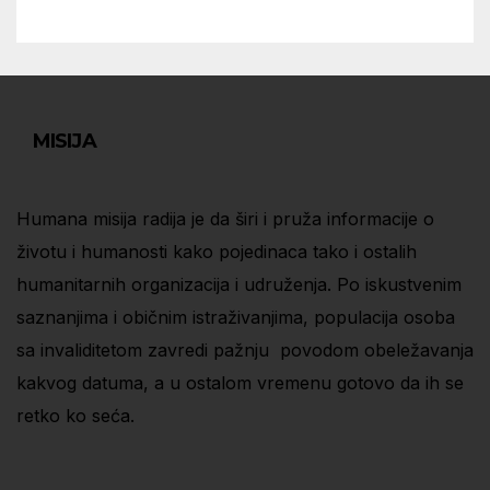
MISIJA
Humana misija radija je da širi i pruža informacije o
životu i humanosti kako pojedinaca tako i ostalih
humanitarnih organizacija i udruženja. Po iskustvenim
saznanjima i običnim istraživanjima, populacija osoba
sa invaliditetom zavredi pažnju povodom obeležavanja
kakvog datuma, a u ostalom vremenu gotovo da ih se
retko ko seća.