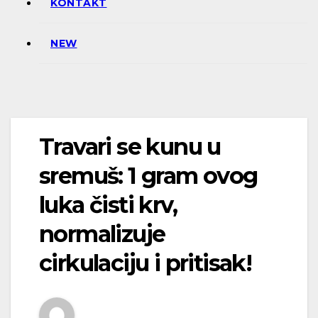
KONTAKT
NEW
Travari se kunu u
sremuš: 1 gram ovog
luka čisti krv,
normalizuje
cirkulaciju i pritisak!