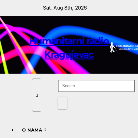
Skip
Sat. Aug 8th, 2026
to
content
Humanitarni radio
Kragujevac
O NAMA