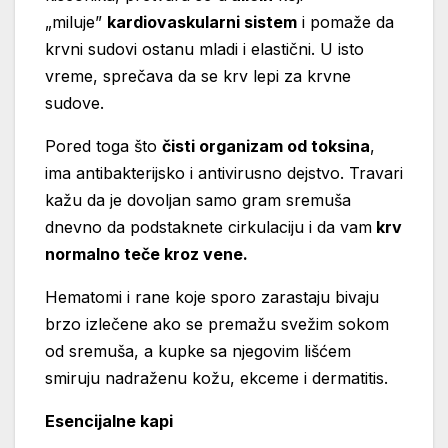
„miluje”
kardiovaskularni sistem
i pomaže da
krvni sudovi ostanu mladi i elastični. U isto
vreme, sprečava da se krv lepi za krvne
sudove.
Pored toga što
čisti organizam od toksina
,
ima antibakterijsko i antivirusno dejstvo. Travari
kažu da je dovoljan samo gram sremuša
dnevno da podstaknete cirkulaciju i da vam
krv
normalno teče kroz vene.
Hematomi i rane koje sporo zarastaju bivaju
brzo izlečene ako se premažu svežim sokom
od sremuša, a kupke sa njegovim lišćem
smiruju nadraženu kožu, ekceme i dermatitis.
Esencijalne kapi