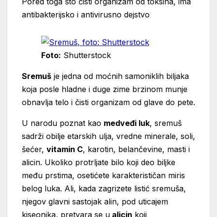
Pored toga što čisti organizam od toksina, ima
antibakterijsko i antivirusno dejstvo
Foto:
Shutterstock
Sremuš
je jedna od moćnih samoniklih biljaka
koja posle hladne i duge zime brzinom munje
obnavlja telo i čisti organizam od glave do pete.
U narodu poznat kao
medveđi luk
, sremuš
sadrži obilje etarskih ulja, vredne minerale, soli,
šećer,
vitamin C
, karotin, belančevine, masti i
alicin. Ukoliko protrljate bilo koji deo biljke
među prstima, osetićete karakterističan miris
belog luka. Ali, kada zagrizete listić sremuša,
njegov glavni sastojak alin, pod uticajem
kiseonika, pretvara se u
alicin
koji