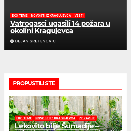
EKO TEME
NOVOSTI IZ KRAGUJEVCA
VESTI
Vatrogasci ugasili 14 požara u
okolini Kragujevca
DEJAN SRETENOVIC
PROPUSTILI STE
EKO TEME
NOVOSTI IZ KRAGUJEVCA
ZDRAVLJE
Lekovito bilje Šumadije –