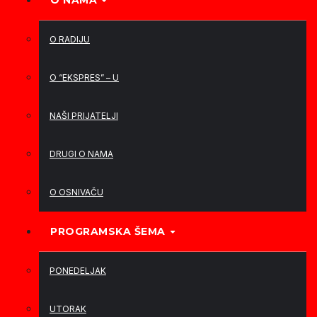
O NAMA
O RADIJU
O “EKSPRES” – U
NAŠI PRIJATELJI
DRUGI O NAMA
O OSNIVAČU
PROGRAMSKA ŠEMA
PONEDELJAK
UTORAK