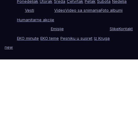
Ponedeljak
Utorak
Sreda
Četvrtak
Petak
Subota
Nedelja
Vesti
Video
Video sa snimanja
Foto albumi
Humanitarne akcije
Emisije
Slike
Kontakt
EKO minute
EKO teme
Pesniku u susret
Iz Kruga
new