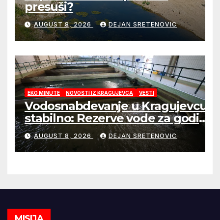
presuši?
AUGUST 8, 2026
DEJAN SRETENOVIC
EKO MINUTE
NOVOSTI IZ KRAGUJEVCA
VESTI
Vodosnabdevanje u Kragujevcu
stabilno: Rezerve vode za godinu
dana
AUGUST 8, 2026
DEJAN SRETENOVIC
MISIJA