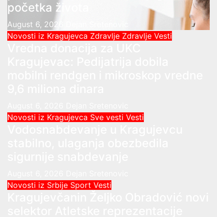
početka života
August 6, 2026
Dejan Sretenovic
Novosti iz Kragujevca
Zdravlje
Zdravlje Vesti
Vredna donacija za UKC
Kragujevac: Pedijatrija dobila
mobilni rendgen i mikroskop vredne
9,6 miliona dinara
August 6, 2026
Dejan Sretenovic
Novosti iz Kragujevca
Sve vesti
Vesti
Vodosnabdevanje u Kragujevcu
stabilno, ulaganja obezbedila
sigurnije snabdevanje
August 6, 2026
Dejan Sretenovic
Novosti iz Srbije
Sport
Vesti
Kragujevčanin Željko Obradović novi
selektor Atletske reprezentacije