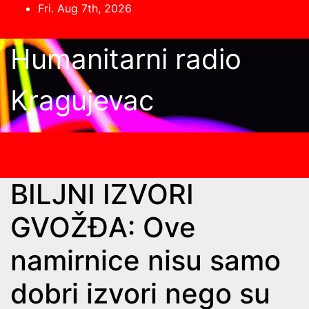
Skip
Fri. Aug 7th, 2026
to
content
Humanitarni radio
Kragujevac
BILJNI IZVORI
GVOŽĐA: Ove
namirnice nisu samo
dobri izvori nego su