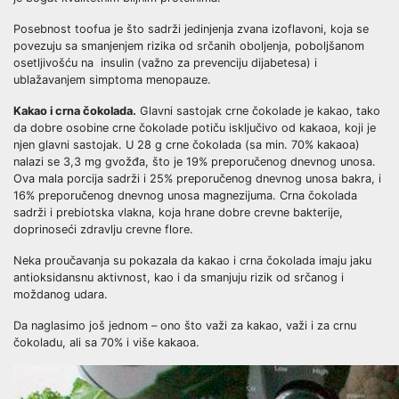
Posebnost toofua je što sadrži jedinjenja zvana izoflavoni, koja se
povezuju sa smanjenjem rizika od srčanih oboljenja, poboljšanom
osetljivošću na insulin (važno za prevenciju dijabetesa) i
ublažavanjem simptoma menopauze.
Kakao i crna čokolada.
Glavni sastojak crne čokolade je kakao, tako
da dobre osobine crne čokolade potiču isključivo od kakaoa, koji je
njen glavni sastojak. U 28 g crne čokolada (sa min. 70% kakaoa)
nalazi se 3,3 mg gvožđa, što je 19% preporučenog dnevnog unosa.
Ova mala porcija sadrži i 25% preporučenog dnevnog unosa bakra, i
16% preporučenog dnevnog unosa magnezijuma. Crna čokolada
sadrži i prebiotska vlakna, koja hrane dobre crevne bakterije,
doprinoseći zdravlju crevne flore.
Neka proučavanja su pokazala da kakao i crna čokolada imaju jaku
antioksidansnu aktivnost, kao i da smanjuju rizik od srčanog i
moždanog udara.
Da naglasimo još jednom – ono što važi za kakao, važi i za crnu
čokoladu, ali sa 70% i više kakaoa.