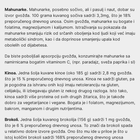
Mahunarke.
Mahunarke, posebno sočivo, ali i pasulj i naut, dobar su
izvor gvožđa. 100 grama kuvanog sočiva sadrži 3,3mg, što je 18%
preporučenog dnevnog unosa. Osim gvožđa, mahunarke su bogate i
folatima, magnezijumom i kalijumom. Istraživanja su pokazala da
mahunarke smanjuju rizik od srčanih oboljenja kod ljudi koji već imaju
metabolički sindrom, kao i da doprinose smanjenju upala kod
obolelih od dijabetesa.
Da biste poboljšali apsorpciju gvožđa, konzumirajte mahunarke sa
namirnicama bogatim vitaminom C, (npr. paradajz, sveža paprika i sl)
Kinoa.
Jedna šolja kuvane kinoe (oko 185 g) sadrži 2,8 mg gvožđa.
što je 15 % preporučenog dnevnog unosa. Kinoa ne sadrži gluten, pa
je pogodna za ishranu onih koji imaju netoleranciju na gluten,
celijakiju, ili izbegavaju gluten iz nekog drugog razloga. Isto tako,
kinoa sadrži više proteina od svih drugih žitarica, što je takođe
dobro za vegetarijance i vegane. Bogata je i folatom, magnezijumom,
bakrom, manganom i drugim nutrijentima.
Brokoli.
Jedna šolja kuvanog brokolija (156 g) sadrži 1 mg gvožđa,
što je 6 % preporučenog dnevnog unosa. To znači da brokoli spada
u relativno dobre izvore gvožđa. Ono što mu ide u priloe je što u
istoj količini brokoli sadrži 168% preporučenog dnevnog unosa