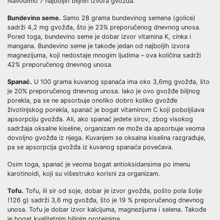
Navodimo 7 najboljih biljnih izvora gvožđa.
Bundevino seme.
Samo 28 grama bundevinog semena (golice)
sadrži 4,2 mg gvožđa, što je 23% preporučenog dnevnog unosa.
Pored toga, bundevino seme je dobar izvor vitamina K, cinka i
mangana. Bundevino seme je takođe jedan od najboljih izvora
magnezijuma, koji nedostaje mnogim ljudima – ova količina sadrži
42% preporučenog dnevnog unosa.
Spanać.
U 100 grama kuvanog spanaća ima oko 3,6mg gvožđa, što
je 20% preporučenog dnevnog unosa. Iako je ovo gvožđe biljnog
porekla, pa se ne apsorbuje onoliko dobro koliko gvožđe
životinjskog porekla, spanać je bogat vitaminom C koji poboljšava
apsorpciju gvožđa. Ali, ako spanać jedete sirov, zbog visokog
sadržaja oksalne kiseline, organizam ne može da apsorbuje veoma
dovoljno gvožđa iz njega. Kuvanjem se oksalna kiselina razgrađuje,
pa se apsorpcija gvožđa iz kuvanog spanaća povećava.
Osim toga, spanać je veoma bogat antioksidansima po imenu
karotinoidi, koji su višestruko korisni za organizam.
Tofu.
Tofu, ili sir od soje, dobar je izvor gvožđa, pošto pola šolje
(126 g) sadrži 3,6 mg gvožđa, što je 19 % preporučenog dnevnog
unosa. Tofu je dobar izvor kalcijuma, magnezijuma i selena. Takođe
je bogat kvalitetnim biljnim proteinima.