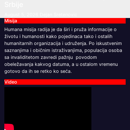
Srbije
August 5, 2026
Dejan Sretenovic
Misija
Humana misija radija je da širi i pruža informacije o
životu i humanosti kako pojedinaca tako i ostalih
humanitarnih organizacija i udruženja. Po iskustvenim
saznanjima i običnim istraživanjima, populacija osoba
sa invaliditetom zavredi pažnju povodom
obeležavanja kakvog datuma, a u ostalom vremenu
gotovo da ih se retko ko seća.
Video