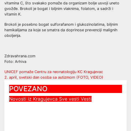
vitamina C, što svakako pomaže da organizam bolje usvoji uneto
gvožđe. Brokoli je bogat i biljnim vlaknima, folatom, a sadrži i
vitamin K.
Brokoli je posebno bogat sulforafanom i glukozinolatima, biljnim
hemikalijama za koje se smatra da doprinose prevenciji malignih
oboljenja.
Zdravahrana.com
Foto: Arhiva
Post
UNICEF pomaže Centru za neonatologiju KC Kragujevac
2. april, svetski dan osoba sa autizmom (FOTO, VIDEO)
navigation
POVEZANO
Novosti iz Kragujevca
Sve vesti
Vesti
Vodosnabdevanje u Kragujevcu
stabilno, ulaganja obezbedila
sigurnije snabdevanje