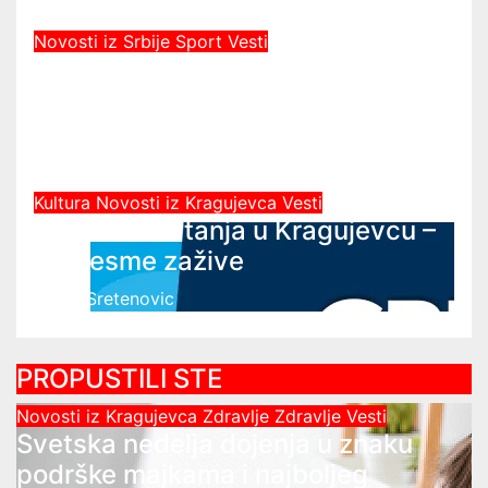
Dejan Sretenovic
Novosti iz Srbije
Sport
Vesti
Kragujevčanin Željko Obradović
novi selektor Atletske
reprezentacije Srbije
Dejan Sretenovic
Kultura
Novosti iz Kragujevca
Vesti
Javni čas crtanja u Kragujevcu –
Da česme zažive
Dejan Sretenovic
PROPUSTILI STE
Novosti iz Kragujevca
Zdravlje
Zdravlje Vesti
Svetska nedelja dojenja u znaku
podrške majkama i najboljeg