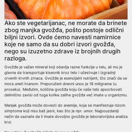
Ako ste vegetarijanac, ne morate da brinete
zbog manjka gvožđa, pošto postoje odlični
biljni izvori. Ovde ćemo navesti namirnice
koje ne samo da su dobri izvori gvožđa,
nego su izuzetno zdrave iz brojnih drugih
razloga.
Gvožđe je važan mineral koji obavlja razne funkcije u telu, ali mu je
glavna da transportuje kiseonik kroz telo i učestvuje i izgradnji
crvenih krvnih zrnaca. Gvožđe je esencijalni nutrijent, što znači da se
mora uneti hranom. Preporučeni dnevni unos je 18 miligrama (u
proseku). Međutim, količina gvožđa koju će vaše telo apsorbovati
delimično zavisi od toga kolike zalihe gvožđa već imate u organizmu.
Manjak gvožđa može dovesti do anemije, koja se manifestuje nizom
simptoma koji nisu baš jasni, kao što je npr. umor. Najpouzdaniji
način da saznate da li imate dovoljno gvožđa je laboratorijska analiza
krvi.