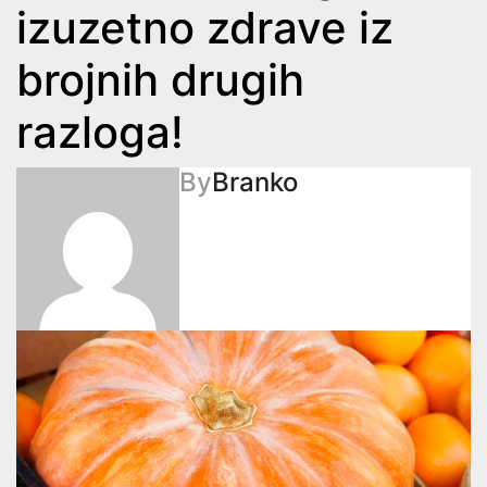
izuzetno zdrave iz
brojnih drugih
razloga!
By
Branko