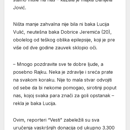
Jović.
Ništa manje zahvalna nije bila ni baka Lucija
Vulić, neutešna baka Dobrice Jeremića (20),
obolelog od teškog oblika epilepsije, koji je pre
više od dve godine zauvek sklopio oči.
– Mnogo pozdravite sve te dobre ljude, a
posebno Rajku. Neka je zdravlje i sreća prate
na svakom koraku. Nije to mala stvar odvojiti
od sebe da bi nekome pomogao, sirotinji poput
nas, kojoj svaka para znači za goli opstanak –
rekla je baka Lucija.
Ovim, reporteri “Vesti” zabeležili su sva
uručenja vaskršnjih donacija od ukupno 3.300