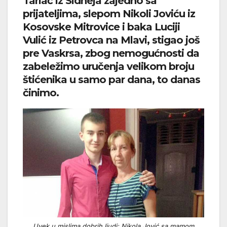
Tarlać iz Sidneja zajedno sa
prijateljima, slepom Nikoli Joviću iz
Kosovske Mitrovice i baka Luciji
Vulić iz Petrovca na Mlavi, stigao još
pre Vaskrsa, zbog nemogućnosti da
zabeležimo uručenja velikom broju
štićenika u samo par dana, to danas
činimo.
Uvek u mislima dobrih ljudi: Nikola Jović sa mamom