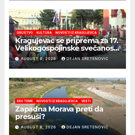
DRUSTVO
KULTURA
NOVOSTI IZ KRAGUJEVCA
Kragujevac se priprema za 17.
Velikogospojinske svečanosti
koje počinju 27. avgusta!
AUGUST 8, 2026
DEJAN SRETENOVIC
EKO TEME
NOVOSTI IZ KRAGUJEVCA
VESTI
Zapadna Morava preti da
presuši?
AUGUST 8, 2026
DEJAN SRETENOVIC