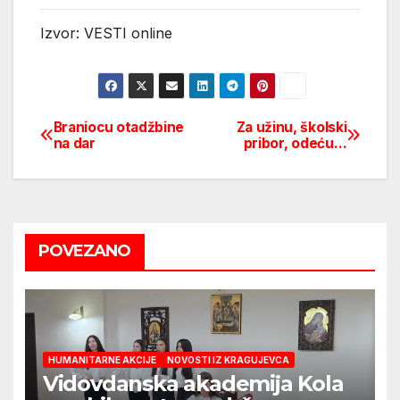
Izvor: VESTI online
Braniocu otadžbine
Za užinu, školski
Post
na dar
pribor, odeću…
navigation
POVEZANO
HUMANITARNE AKCIJE
NOVOSTI IZ KRAGUJEVCA
Vidovdanska akademija Kola