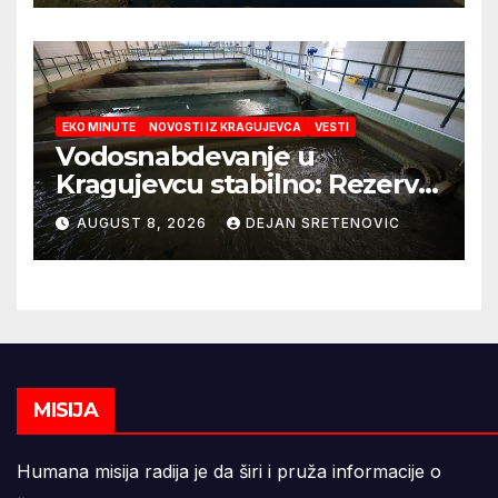
EKO MINUTE
NOVOSTI IZ KRAGUJEVCA
VESTI
Vodosnabdevanje u
Kragujevcu stabilno: Rezerve
vode za godinu dana
AUGUST 8, 2026
DEJAN SRETENOVIC
MISIJA
Humana misija radija je da širi i pruža informacije o