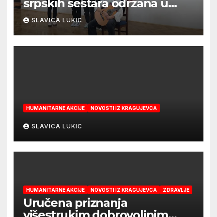
srpskih sestara održana u
Kragujevcu
SLAVICA LUKIC
HUMANITARNE AKCIJE
NOVOSTI IZ KRAGUJEVCA
SLAVICA LUKIC
HUMANITARNE AKCIJE
NOVOSTI IZ KRAGUJEVCA
ZDRAVLJE
Uručena priznanja
višestrukim dobrovoljnim