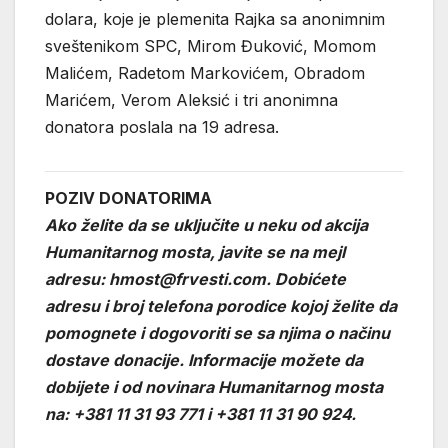
dolara, koje je plemenita Rajka sa anonimnim
sveštenikom SPC, Mirom Đuković, Momom
Malićem, Radetom Markovićem, Obradom
Marićem, Verom Aleksić i tri anonimna
donatora poslala na 19 adresa.
POZIV DONATORIMA
Ako želite da se uključite u neku od akcija
Humanitarnog mosta, javite se na mejl
adresu: hmost@frvesti.com. Dobićete
adresu i broj telefona porodice kojoj želite da
pomognete i dogovoriti se sa njima o načinu
dostave donacije. Informacije možete da
dobijete i od novinara Humanitarnog mosta
na: +381 11 31 93 771 i +381 11 31 90 924.