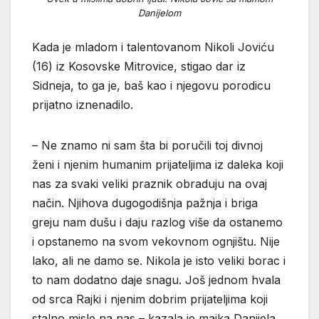
Danijelom
Kada je mladom i talentovanom Nikoli Joviću
(16) iz Kosovske Mitrovice, stigao dar iz
Sidneja, to ga je, baš kao i njegovu porodicu
prijatno iznenadilo.
– Ne znamo ni sam šta bi poručili toj divnoj
ženi i njenim humanim prijateljima iz daleka koji
nas za svaki veliki praznik obraduju na ovaj
način. Njihova dugogodišnja pažnja i briga
greju nam dušu i daju razlog više da ostanemo
i opstanemo na svom vekovnom ognjištu. Nije
lako, ali ne damo se. Nikola je isto veliki borac i
to nam dodatno daje snagu. Još jednom hvala
od srca Rajki i njenim dobrim prijateljima koji
stalno misle na nas – kazala je majka Danijela