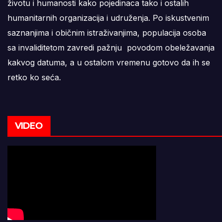
životu i humanosti kako pojedinaca tako i ostalih
humanitarnih organizacija i udruženja. Po iskustvenim
saznanjima i običnim istraživanjima, populacija osoba
sa invaliditetom zavredi pažnju povodom obeležavanja
kakvog datuma, a u ostalom vremenu gotovo da ih se
retko ko seća.
VIDEO