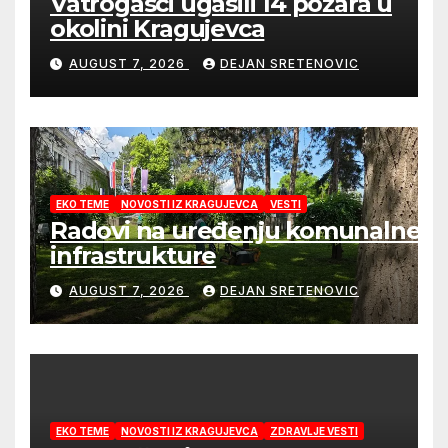
Vatrogasci ugasili 14 požara u
okolini Kragujevca
AUGUST 7, 2026
DEJAN SRETENOVIC
EKO TEME
NOVOSTI IZ KRAGUJEVCA
VESTI
Radovi na uređenju komunalne
infrastrukture
AUGUST 7, 2026
DEJAN SRETENOVIC
EKO TEME
NOVOSTI IZ KRAGUJEVCA
ZDRAVLJE VESTI