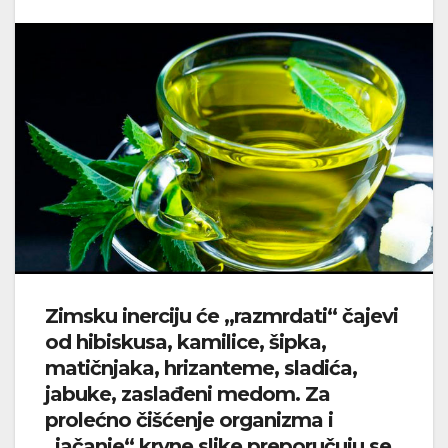
Zimsku inerciju će „razmrdati“ čajevi
od hibiskusa, kamilice, šipka,
matičnjaka, hrizanteme, sladića,
jabuke, zaslađeni medom. Za
prolećno čišćenje organizma i
„jačanje“ krvne slike preporučuju se