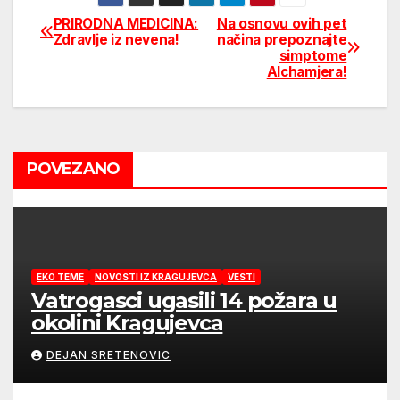
PRIRODNA MEDICINA:
Na osnovu ovih pet
Post
Zdravlje iz nevena!
načina prepoznajte
simptome
navigation
Alchamjera!
POVEZANO
EKO TEME
NOVOSTI IZ KRAGUJEVCA
VESTI
Vatrogasci ugasili 14 požara u
okolini Kragujevca
DEJAN SRETENOVIC