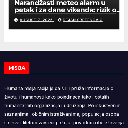
Narandžasti meteo alarm u
petak i za dane vikenda: rizik od
nastanka i širenja požara na
AUGUST 7, 2026
DEJAN SRETENOVIC
otvorenom i dalje veoma visok
MISIJA
Humana misija radija je da širi i pruža informacije o
životu i humanosti kako pojedinaca tako i ostalih
humanitarnih organizacija i udruženja. Po iskustvenim
saznanjima i običnim istraživanjima, populacija osoba
sa invaliditetom zavredi pažnju povodom obeležavanja