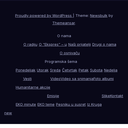
Proudly powered by WordPress
|
Theme:
Newsbulk
by
Themeansar
.
O nama
O radiju
O “Ekspres” – u
Naši prijatelji
Drugi o nama
O osnivaču
Programska šema
Ponedeljak
Utorak
Sreda
Četvrtak
Petak
Subota
Nedelja
Vesti
Video
Video sa snimanja
Foto albumi
Humanitarne akcije
Emisije
Slike
Kontakt
EKO minute
EKO teme
Pesniku u susret
Iz Kruga
new