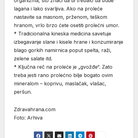
organizma, što znači da bi trebalo da bude
lagana i lako svarljiva. Ako na proleće
nastavite sa masnom, prženom, teškom
hranom, vrlo brzo ćete osetiti prolećni umor.
* Tradicionalna kineska medicina savetuje
izbegavanje slane i kisele hrane i konzumiranje
blago gorkih namirnica poput spelta, raži,
zelene salate itd.
* Ključna reč na proleće je „gvožđe“. Zato
treba jesti rano prolećno bilje bogato ovim
mineralom – koprivu, maslačak, vlašac,
peršun.
Zdravahrana.com
Foto: Arhiva