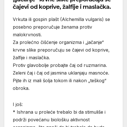
čajevi od koprive, žalfije i maslačka.
Vrkuta ili gospin plašt (Alchemilla vulgaris) se
posebno preporučuje ženama protiv
malokrvnosti.
Za prolećno čišćenje organizma i „jačanje“
krvne slike preporučuju se čajevi od koprive,
žalfije i maslačka.
Protiv glavobolje probajte čaj od ruzmarina.
Zeleni čaj i čaj od jasmina uklanjaju masnoće.
Pijte ih iz mali šolja tokom ili nakon „teškog“
obroka.
I još:
* Ishrana u proleće trebalo bi da stimuliše i
podrži povećanu biološku aktivnost