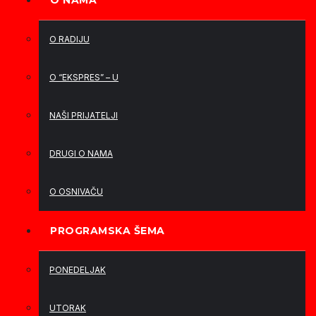
O NAMA
O RADIJU
O “EKSPRES” – U
NAŠI PRIJATELJI
DRUGI O NAMA
O OSNIVAČU
PROGRAMSKA ŠEMA
PONEDELJAK
UTORAK