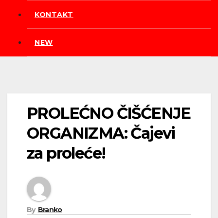
KONTAKT
NEW
PROLEĆNO ČIŠĆENJE
ORGANIZMA: Čajevi
za proleće!
By
Branko