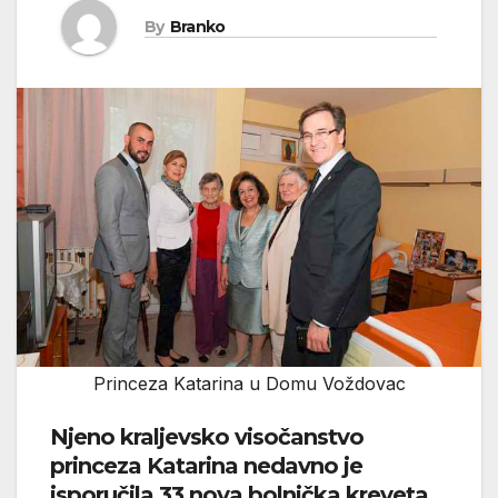
By
Branko
Princeza Katarina u Domu Voždovac
Njeno kraljevsko visočanstvo
princeza Katarina nedavno je
isporučila 33 nova bolnička kreveta