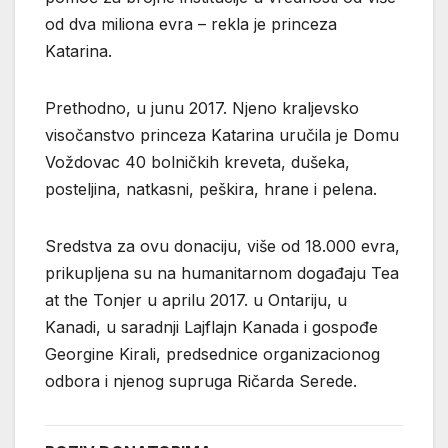
od dva miliona evra – rekla je princeza
Katarina.
Prethodno, u junu 2017. Njeno kraljevsko
visočanstvo princeza Katarina uručila je Domu
Voždovac 40 bolničkih kreveta, dušeka,
posteljina, natkasni, peškira, hrane i pelena.
Sredstva za ovu donaciju, više od 18.000 evra,
prikupljena su na humanitarnom događaju Tea
at the Tonjer u aprilu 2017. u Ontariju, u
Kanadi, u saradnji Lajflajn Kanada i gospođe
Georgine Kirali, predsednice organizacionog
odbora i njenog supruga Ričarda Serede.