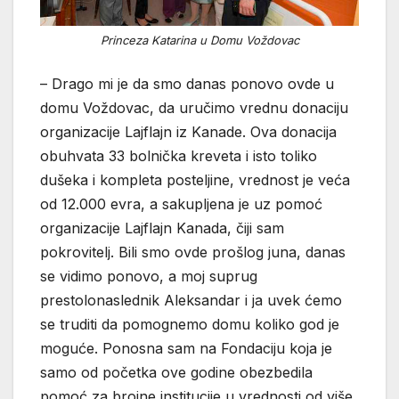
Princeza Katarina u Domu Voždovac
– Drago mi je da smo danas ponovo ovde u
domu Voždovac, da uručimo vrednu donaciju
organizacije Lajflajn iz Kanade. Ova donacija
obuhvata 33 bolnička kreveta i isto toliko
dušeka i kompleta posteljine, vrednost je veća
od 12.000 evra, a sakupljena je uz pomoć
organizacije Lajflajn Kanada, čiji sam
pokrovitelj. Bili smo ovde prošlog juna, danas
se vidimo ponovo, a moj suprug
prestolonaslednik Aleksandar i ja uvek ćemo
se truditi da pomognemo domu koliko god je
moguće. Ponosna sam na Fondaciju koja je
samo od početka ove godine obezbedila
pomoć za brojne institucije u vrednosti od više