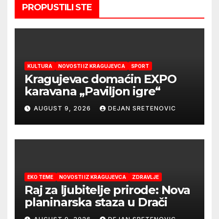
PROPUSTILI STE
KULTURA
NOVOSTI IZ KRAGUJEVCA
SPORT
Kragujevac domaćin EXPO
karavana „Paviljon igre“
AUGUST 9, 2026
DEJAN SRETENOVIC
EKO TEME
NOVOSTI IZ KRAGUJEVCA
ZDRAVLJE
Raj za ljubitelje prirode: Nova
planinarska staza u Drači