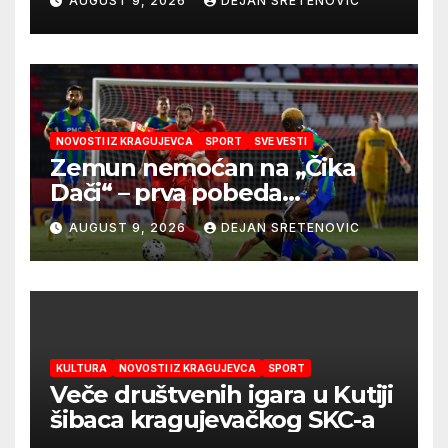
AUGUST 9, 2026
DEJAN SRETENOVIC
NOVOSTI IZ KRAGUJEVCA
SPORT
SVE VESTI
Zemun nemoćan na „Čika
Dači“ – prva pobeda
Radničkog u drugom
AUGUST 9, 2026
DEJAN SRETENOVIC
mandatu Feđe Dudića
KULTURA
NOVOSTI IZ KRAGUJEVCA
SPORT
Veče društvenih igara u Kutiji
šibaca kragujevačkog SKC-a