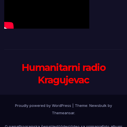
Humanitarni radio
Kragujevac
Proudly powered by WordPress
|
Theme:
Newsbulk
by
Themeansar
.
O nama
Programska šema
Vesti
Video
Video sa snimanja
Foto albumi