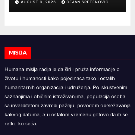
AUGUST 9, 2026
DEJAN SRETENOVIC
MISIJA
Humana misija radija je da širi i pruža informacije o
životu i humanosti kako pojedinaca tako i ostalih
humanitarnih organizacija i udruženja. Po iskustvenim
saznanjima i običnim istraživanjima, populacija osoba
sa invaliditetom zavredi pažnju povodom obeležavanja
kakvog datuma, a u ostalom vremenu gotovo da ih se
retko ko seća.