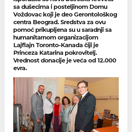
sa dušecima i posteljinom Domu
Voždovac koji je deo Gerontološkog
centra Beograd. Sredstva za ovu
pomoć prikupljena su u saradnji sa
humanitarnom organizacijom
Lajflajn Toronto-Kanada čiji je
Princeza Katarina pokrovitelj.
Vrednost donacije je veća od 12.000
evra.