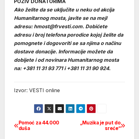
POZIV DONATORIMA
Ako želite da se uključite u neku od akcija
Humanitarnog mosta, javite se na mejl
adresu: hmost@frvesti.com. Dobićete
adresu i broj telefona porodice kojoj želite da
pomognete i dogovoriti se sa njima o načinu
dostave donacije. Informacije možete da
dobijete i od novinara Humanitarnog mosta
na: +381 11 31 93 771 i +381 11 31 90 924.
Izvor: VESTI online
Pomoć za 44.000
„Muzika je put do
Post
duša
sreće“
navigation