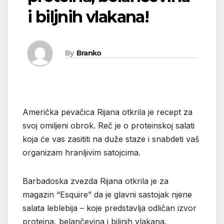
i biljnih vlakana!
By
Branko
Američka pevačica Rijana otkrila je recept za
svoj omiljeni obrok. Reč je o proteinskoj salati
koja će vas zasititi na duže staze i snabdeti vaš
organizam hranljivim satojcima.
Barbadoska zvezda Rijana otkrila je za
magazin “Esquire” da je glavni sastojak njene
salata leblebija – koje predstavlja odličan izvor
proteina, belančevina i biljnih vlakana.