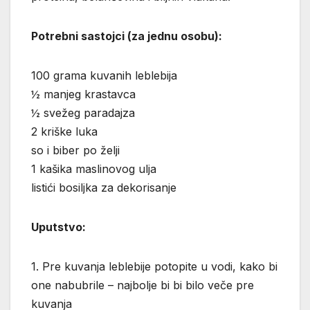
Potrebni sastojci (za jednu osobu):
100 grama kuvanih leblebija
½ manjeg krastavca
½ svežeg paradajza
2 kriške luka
so i biber po želji
1 kašika maslinovog ulja
listići bosiljka za dekorisanje
Uputstvo:
1. Pre kuvanja leblebije potopite u vodi, kako bi
one nabubrile – najbolje bi bi bilo veče pre
kuvanja