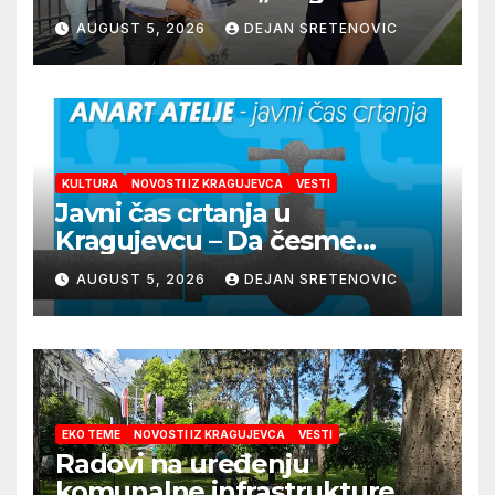
AUGUST 5, 2026
DEJAN SRETENOVIC
KULTURA
NOVOSTI IZ KRAGUJEVCA
VESTI
Javni čas crtanja u
Kragujevcu – Da česme
zažive
AUGUST 5, 2026
DEJAN SRETENOVIC
EKO TEME
NOVOSTI IZ KRAGUJEVCA
VESTI
Radovi na uređenju
komunalne infrastrukture