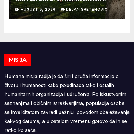
AUGUST 5, 2026
DEJAN SRETENOVIC
MISIJA
Humana misija radija je da širi i pruža informacije o
životu i humanosti kako pojedinaca tako i ostalih
humanitarnih organizacija i udruženja. Po iskustvenim
saznanjima i običnim istraživanjima, populacija osoba
sa invaliditetom zavredi pažnju povodom obeležavanja
kakvog datuma, a u ostalom vremenu gotovo da ih se
retko ko seća.