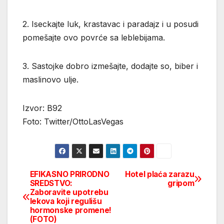
2. Iseckajte luk, krastavac i paradajz i u posudi
pomešajte ovo povrće sa leblebijama.
3. Sastojke dobro izmešajte, dodajte so, biber i
maslinovo ulje.
Izvor: B92
Foto: Twitter/OttoLasVegas
EFIKASNO PRIRODNO
Hotel plaća zarazu
Post
SREDSTVO:
gripom
Zaboravite upotrebu
navigation
lekova koji regulišu
hormonske promene!
(FOTO)