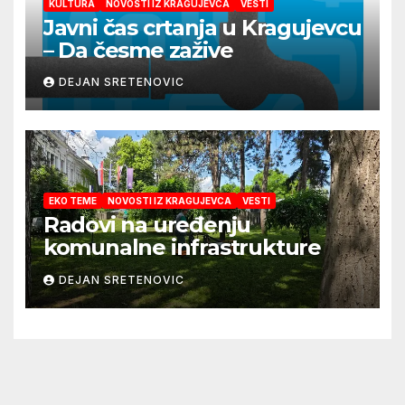
KULTURA
NOVOSTI IZ KRAGUJEVCA
VESTI
Javni čas crtanja u Kragujevcu
– Da česme zažive
DEJAN SRETENOVIC
EKO TEME
NOVOSTI IZ KRAGUJEVCA
VESTI
Radovi na uređenju
komunalne infrastrukture
DEJAN SRETENOVIC