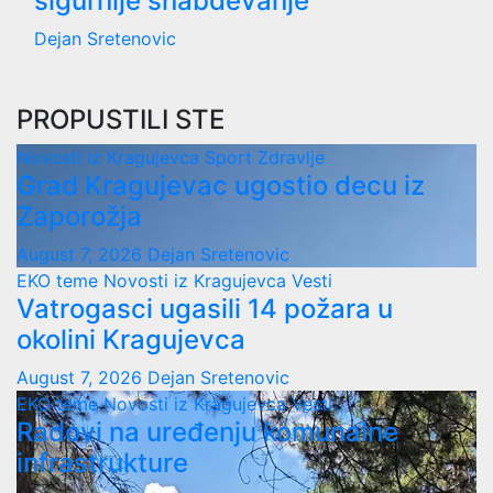
sigurnije snabdevanje
Dejan Sretenovic
PROPUSTILI STE
Novosti iz Kragujevca
Sport
Zdravlje
Grad Kragujevac ugostio decu iz
Zaporožja
August 7, 2026
Dejan Sretenovic
EKO teme
Novosti iz Kragujevca
Vesti
Vatrogasci ugasili 14 požara u
okolini Kragujevca
August 7, 2026
Dejan Sretenovic
EKO teme
Novosti iz Kragujevca
Vesti
Radovi na uređenju komunalne
infrastrukture