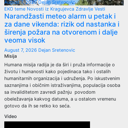
August 7, 2026
Dejan Sretenovic
EKO teme
Novosti iz Kragujevca
Zdravlje Vesti
Narandžasti meteo alarm u petak i
za dane vikenda: rizik od nastanka i
širenja požara na otvorenom i dalje
veoma visok
August 7, 2026
Dejan Sretenovic
Misija
Humana misija radija je da širi i pruža informacije o
životu i humanosti kako pojedinaca tako i ostalih
humanitarnih organizacija i udruženja. Po iskustvenim
saznanjima i običnim istraživanjima, populacija osoba
sa invaliditetom zavredi pažnju povodom
obeležavanja kakvog datuma, a u ostalom vremenu
gotovo da ih se retko ko seća.
Video