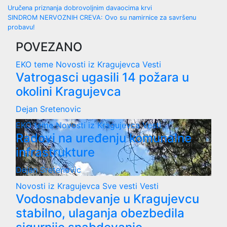
Post
Uručena priznanja dobrovoljnim davaocima krvi
SINDROM NERVOZNIH CREVA: Ovo su namirnice za savršenu
navigation
probavu!
POVEZANO
EKO teme
Novosti iz Kragujevca
Vesti
Vatrogasci ugasili 14 požara u
okolini Kragujevca
Dejan Sretenovic
EKO teme
Novosti iz Kragujevca
Vesti
Radovi na uređenju komunalne
infrastrukture
Dejan Sretenovic
Novosti iz Kragujevca
Sve vesti
Vesti
Vodosnabdevanje u Kragujevcu
stabilno, ulaganja obezbedila