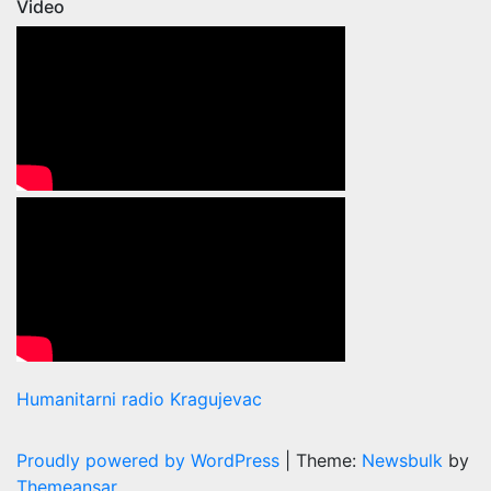
Video
Humanitarni radio Kragujevac
Proudly powered by WordPress
|
Theme:
Newsbulk
by
Themeansar
.