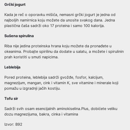
Grčki jogurt
Kada je reč o oporavku mišića, nemasni grčki jogurt je jedna od
najboljih namirnica koju možete da unosite svakog dana. Jedna
plastična čaša sadrži oko 17 proteina i samo 100 kalorija.
Sušena spirulina
Riba nije jedina proteinska hrana koju možete da pronađete u
okeanima. Probajte spirilinu da dodate u salatu, a možete i spirulinin
prah koristiti u smuti napicima.
Leblebija
Pored proteina, leblebija sadrži gvožđe, fosfor, kalcijum,
magnezijum, mangan, cink i vitamin K, sve vitamine i minerale koji
pomažu u izgradnji jačih kostiju.
Tofu sir
Sadrži svih osam esencijalnih aminokiselina.Plus, dobićete veliku
dozu magnezijuma, bakra, cinka i vitamina
Izvor: B92