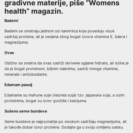
gradivne materije, piše “Womens
health” magazin.
Bademi
Bademi se smatraju jednom od namirnica koje poseduju visok
sadržaj proteina, ali je cenjena zbog bogat izvora vitamina E, bakra i
magnezijuma.
Ovas
Obično se smatra da ovas sadrži skrivene ugljene hidrate, ali istina je
da je bogat proteinom, biljnim vlaknima, sadrži mnoge vitamine,
minerale i antioksidante.
Edamam pasulj
Edamame su mahune soje (nezrela soja) tzv. japanska soja, a osim
proteinima, bogat su izvor gvožđa i kalcijuma.
Sušeno seme bundeve
Seme bundeve je najpoznatije po visokom sadržaju magnezijuma, ali
je takođe dobar izvor proteina. Dodajte ga u svoju omiljenu salatu.