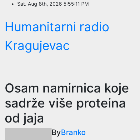
Skip
Sat. Aug 8th, 2026
5:55:11 PM
to
content
Humanitarni radio
Kragujevac
Osam namirnica koje
sadrže više proteina
od jaja
By
Branko