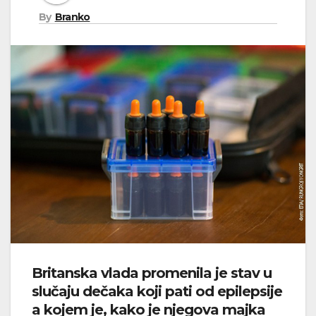
By
Branko
Britanska vlada promenila je stav u
slučaju dečaka koji pati od epilepsije
a kojem je, kako je njegova majka