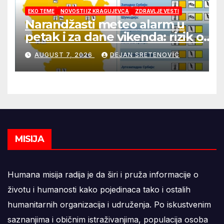
EKO TEME
NOVOSTI IZ KRAGUJEVCA
ZDRAVLJE VESTI
Narandžasti meteo alarm u
petak i za dane vikenda: rizik od
nastanka i širenja požara na
AUGUST 7, 2026
DEJAN SRETENOVIC
otvorenom i dalje veoma visok
MISIJA
Humana misija radija je da širi i pruža informacije o
životu i humanosti kako pojedinaca tako i ostalih
humanitarnih organizacija i udruženja. Po iskustvenim
saznanjima i običnim istraživanjima, populacija osoba