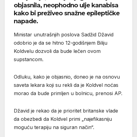
objasnila, neophodno ulje kanabisa
kako bi preživeo snažne epileptičke
napade.
Ministar unutrašnjih poslova Sadžid Džavid
odobrio je da se hitno 12-godišnjem Biliju
Koldvelu dozvoli da bude lečen ovom
supstancom.
Odluku, kako je objasnio, doneo je na osnovu
saveta lekara koji su rekli da je Koldvel noćas
morao da bude primljen u bolnicu, prenosi AP.
Džavid je rekao da je prioritet britanske vlade
da obezbedi da Koldvel primi „najefikasniju
moguću terapiju na siguran način“.