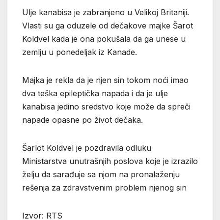
Ulje kanabisa je zabranjeno u Velikoj Britaniji.
Vlasti su ga oduzele od dečakove majke Šarot
Koldvel kada je ona pokušala da ga unese u
zemlju u ponedeljak iz Kanade.
Majka je rekla da je njen sin tokom noći imao
dva teška epileptička napada i da je ulje
kanabisa jedino sredstvo koje može da spreči
napade opasne po život dečaka.
Šarlot Koldvel je pozdravila odluku
Ministarstva unutrašnjih poslova koje je izrazilo
želju da sarađuje sa njom na pronalaženju
rešenja za zdravstvenim problem njenog sin
Izvor: RTS