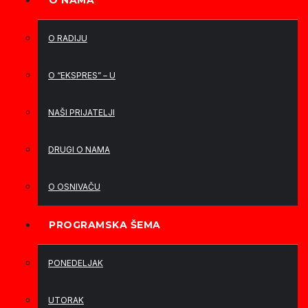
O NAMA
O RADIJU
O “EKSPRES” – U
NAŠI PRIJATELJI
DRUGI O NAMA
O OSNIVAČU
PROGRAMSKA ŠEMA
PONEDELJAK
UTORAK