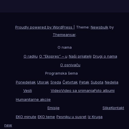
Proudly powered by WordPress
|
Theme:
Newsbulk
by
Themeansar
.
O nama
O radiju
O “Ekspres” – u
Naši prijatelji
Drugi o nama
O osnivaču
Programska šema
Ponedeljak
Utorak
Sreda
Četvrtak
Petak
Subota
Nedelja
Vesti
Video
Video sa snimanja
Foto albumi
Humanitarne akcije
Emisije
Slike
Kontakt
EKO minute
EKO teme
Pesniku u susret
Iz Kruga
new