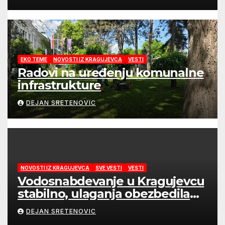
EKO TEME
NOVOSTI IZ KRAGUJEVCA
VESTI
Radovi na uređenju komunalne
infrastrukture
DEJAN SRETENOVIC
NOVOSTI IZ KRAGUJEVCA
SVE VESTI
VESTI
Vodosnabdevanje u Kragujevcu
stabilno, ulaganja obezbedila
sigurnije snabdevanje
DEJAN SRETENOVIC