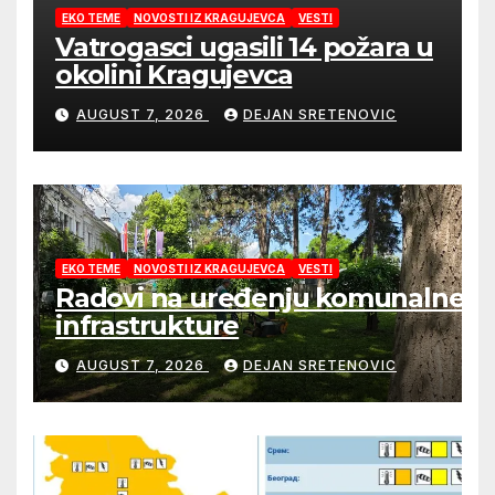
EKO TEME
NOVOSTI IZ KRAGUJEVCA
VESTI
Vatrogasci ugasili 14 požara u
okolini Kragujevca
AUGUST 7, 2026
DEJAN SRETENOVIC
EKO TEME
NOVOSTI IZ KRAGUJEVCA
VESTI
Radovi na uređenju komunalne
infrastrukture
AUGUST 7, 2026
DEJAN SRETENOVIC