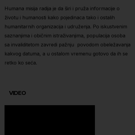
Humana misija radija je da širi i pruža informacije o
životu i humanosti kako pojedinaca tako i ostalih
humanitarnih organizacija i udruženja. Po iskustvenim
saznanjima i običnim istraživanjima, populacija osoba
sa invaliditetom zavredi pažnju povodom obeležavanja
kakvog datuma, a u ostalom vremenu gotovo da ih se
retko ko seća.
VIDEO