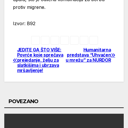
protiv migrene.
Izvor: B92
JEDITE GA ŠTO VIŠE:
Humanitarna
Post
Povrće koje sprečava
predstava “Uhvaćen
prejedanje, želju za
u mrežu” za NURDOR
navigation
slatkišima i ubrzava
mršavljenje!
POVEZANO