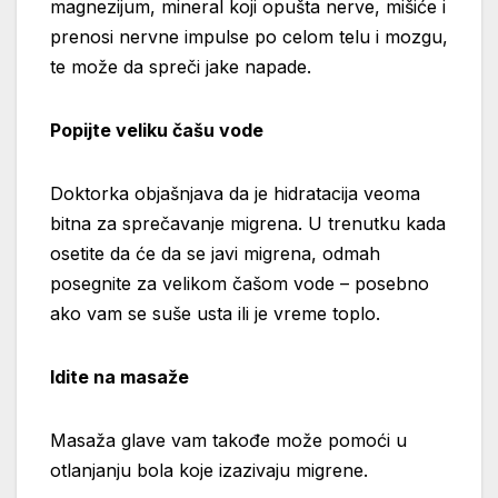
magnezijum, mineral koji opušta nerve, mišiće i
prenosi nervne impulse po celom telu i mozgu,
te može da spreči jake napade.
Popijte veliku čašu vode
Doktorka objašnjava da je hidratacija veoma
bitna za sprečavanje migrena. U trenutku kada
osetite da će da se javi migrena, odmah
posegnite za velikom čašom vode – posebno
ako vam se suše usta ili je vreme toplo.
Idite na masaže
Masaža glave vam takođe može pomoći u
otlanjanju bola koje izazivaju migrene.