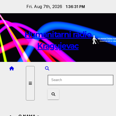
Skip
Fri. Aug 7th, 2026
1:36:31 PM
to
content
Humanitarni radio
Kragujevac