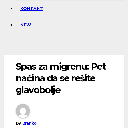
KONTAKT
NEW
Spas za migrenu: Pet
načina da se rešite
glavobolje
By
Branko