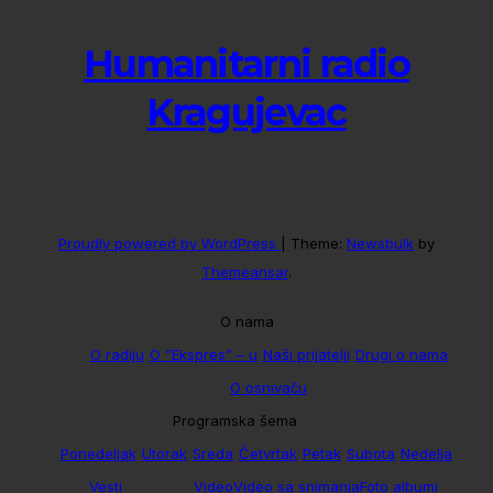
Humanitarni radio
Kragujevac
Proudly powered by WordPress
|
Theme:
Newsbulk
by
Themeansar
.
O nama
O radiju
O “Ekspres” – u
Naši prijatelji
Drugi o nama
O osnivaču
Programska šema
Ponedeljak
Utorak
Sreda
Četvrtak
Petak
Subota
Nedelja
Vesti
Video
Video sa snimanja
Foto albumi