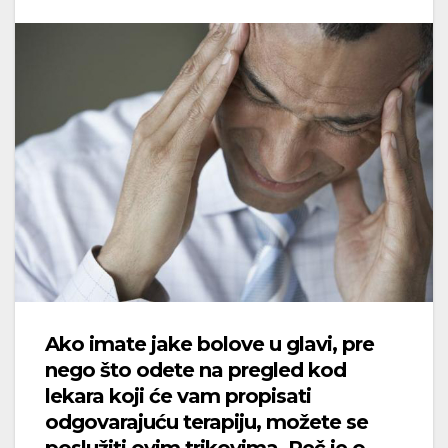
Ako imate jake bolove u glavi, pre
nego što odete na pregled kod
lekara koji će vam propisati
odgovarajuću terapiju, možete se
poslužiti ovim trikovima. Reč je o