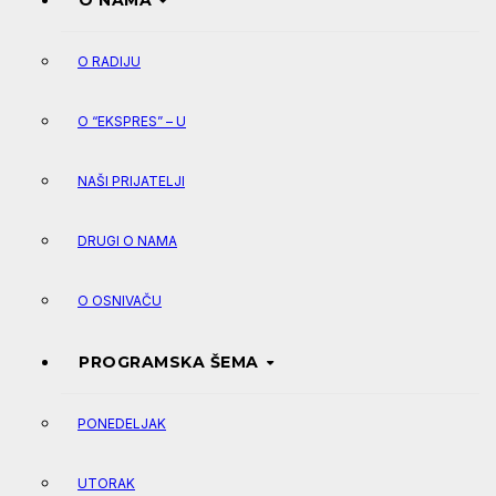
O NAMA
O RADIJU
O “EKSPRES” – U
NAŠI PRIJATELJI
DRUGI O NAMA
O OSNIVAČU
PROGRAMSKA ŠEMA
PONEDELJAK
UTORAK