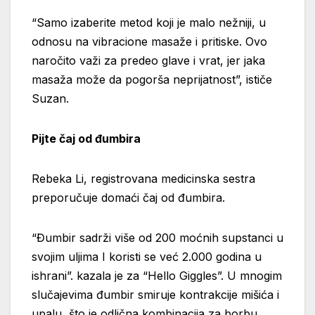
“Samo izaberite metod koji je malo nežniji, u
odnosu na vibracione masaže i pritiske. Ovo
naročito važi za predeo glave i vrat, jer jaka
masaža može da pogorša neprijatnost”, ističe
Suzan.
Pijte čaj od đumbira
Rebeka Li, registrovana medicinska sestra
preporučuje domaći čaj od đumbira.
“Đumbir sadrži više od 200 moćnih supstanci u
svojim uljima I koristi se već 2.000 godina u
ishrani”. kazala je za “Hello Giggles”. U mnogim
slučajevima đumbir smiruje kontrakcije mišića i
upalu, što je odlična kombinacija za borbu