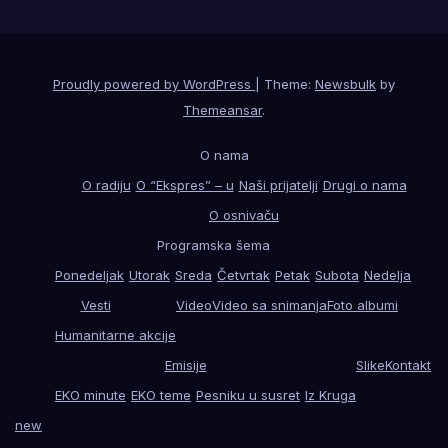
Proudly powered by WordPress
|
Theme:
Newsbulk
by
Themeansar
.
O nama
O radiju
O “Ekspres” – u
Naši prijatelji
Drugi o nama
O osnivaču
Programska šema
Ponedeljak
Utorak
Sreda
Četvrtak
Petak
Subota
Nedelja
Vesti
Video
Video sa snimanja
Foto albumi
Humanitarne akcije
Emisije
Slike
Kontakt
EKO minute
EKO teme
Pesniku u susret
Iz Kruga
new