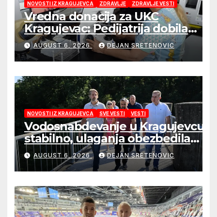
NOVOSTI IZ KRAGUJEVCA
ZDRAVLJE
ZDRAVLJE VESTI
Vredna donacija za UKC
Kragujevac: Pedijatrija dobila
mobilni rendgen i mikroskop
AUGUST 6, 2026
DEJAN SRETENOVIC
vredne 9,6 miliona dinara
NOVOSTI IZ KRAGUJEVCA
SVE VESTI
VESTI
Vodosnabdevanje u Kragujevcu
stabilno, ulaganja obezbedila
sigurnije snabdevanje
AUGUST 6, 2026
DEJAN SRETENOVIC