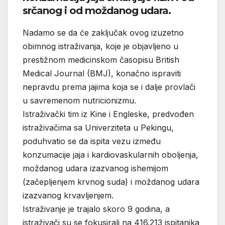
srčanog i od moždanog udara.
Nadamo se da će zaključak ovog izuzetno
obimnog istraživanja, koje je objavljeno u
prestižnom medicinskom časopisu British
Medical Journal (BMJ), konačno ispraviti
nepravdu prema jajima koja se i dalje provlači
u savremenom nutricionizmu.
Istraživački tim iz Kine i Engleske, predvođen
istraživačima sa Univerziteta u Pekingu,
poduhvatio se da ispita vezu između
konzumacije jaja i kardiovaskularnih oboljenja,
moždanog udara izazvanog ishemijom
(začepljenjem krvnog suda) i moždanog udara
izazvanog krvavljenjem.
Istraživanje je trajalo skoro 9 godina, a
istraživači su se fokusirali na 416.213 ispitanika