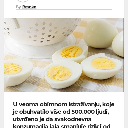
By
Branko
U veoma obimnom istraživanju, koje
je obuhvatilo više od 500.000 ljudi,
utvrđeno je da svakodnevna
konzumacija jaja smanjuje rizik i od