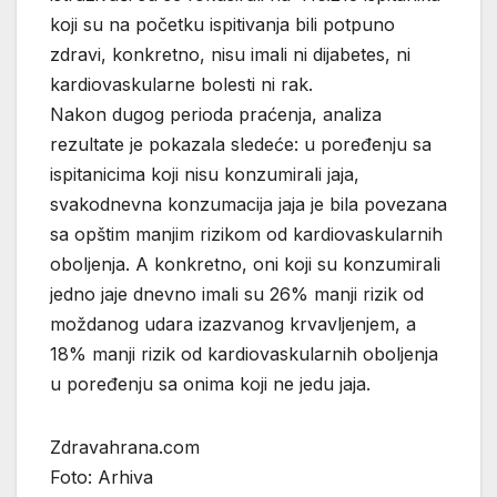
koji su na početku ispitivanja bili potpuno
zdravi, konkretno, nisu imali ni dijabetes, ni
kardiovaskularne bolesti ni rak.
Nakon dugog perioda praćenja, analiza
rezultate je pokazala sledeće: u poređenju sa
ispitanicima koji nisu konzumirali jaja,
svakodnevna konzumacija jaja je bila povezana
sa opštim manjim rizikom od kardiovaskularnih
oboljenja. A konkretno, oni koji su konzumirali
jedno jaje dnevno imali su 26% manji rizik od
moždanog udara izazvanog krvavljenjem, a
18% manji rizik od kardiovaskularnih oboljenja
u poređenju sa onima koji ne jedu jaja.
Zdravahrana.com
Foto: Arhiva