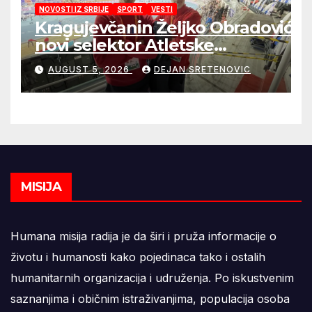
NOVOSTI IZ SRBIJE
SPORT
VESTI
Kragujevčanin Željko Obradović
novi selektor Atletske
reprezentacije Srbije
AUGUST 5, 2026
DEJAN SRETENOVIC
MISIJA
Humana misija radija je da širi i pruža informacije o
životu i humanosti kako pojedinaca tako i ostalih
humanitarnih organizacija i udruženja. Po iskustvenim
saznanjima i običnim istraživanjima, populacija osoba