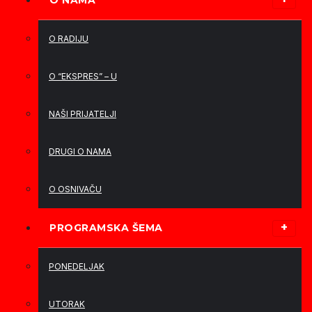
O NAMA
O RADIJU
O “EKSPRES” – U
NAŠI PRIJATELJI
DRUGI O NAMA
O OSNIVAČU
PROGRAMSKA ŠEMA
PONEDELJAK
UTORAK