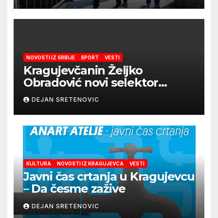
snabdevanje
NOVOSTI IZ SRBIJE
SPORT
VESTI
Kragujevčanin Željko
Obradović novi selektor
Atletske reprezentacije Srbije
DEJAN SRETENOVIC
KULTURA
NOVOSTI IZ KRAGUJEVCA
VESTI
Javni čas crtanja u Kragujevcu
– Da česme zažive
DEJAN SRETENOVIC