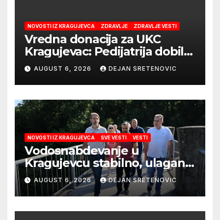
NOVOSTI IZ KRAGUJEVCA
ZDRAVLJE
ZDRAVLJE VESTI
Vredna donacija za UKC
Kragujevac: Pedijatrija dobila
mobilni rendgen i mikroskop
AUGUST 6, 2026
DEJAN SRETENOVIC
vredne 9,6 miliona dinara
NOVOSTI IZ KRAGUJEVCA
SVE VESTI
VESTI
Vodosnabdevanje u
Kragujevcu stabilno, ulaganja
obezbedila sigurnije
AUGUST 6, 2026
DEJAN SRETENOVIC
snabdevanje