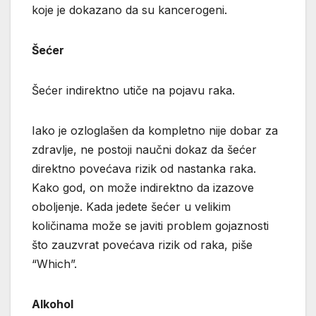
koje je dokazano da su kancerogeni.
Šećer
Šećer indirektno utiče na pojavu raka.
Iako je ozloglašen da kompletno nije dobar za
zdravlje, ne postoji naučni dokaz da šećer
direktno povećava rizik od nastanka raka.
Kako god, on može indirektno da izazove
oboljenje. Kada jedete šećer u velikim
količinama može se javiti problem gojaznosti
što zauzvrat povećava rizik od raka, piše
“Which”.
Alkohol