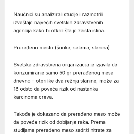
Naučnici su analizirali studije i razmotrili
izveštaje najvećih svetskih zdravstvenih
agencija kako bi otkrili šta je zaista istina.
Prerađeno mesto (šunka, salama, slanina)
Svetska zdravstvena organizacija je izjavila da
konzumiranje samo 50 gr prerađenog mesa
dnevno – otprilike dva režnja slanine, može za
18 odsto da poveća rizik od nastanka
karcinoma creva.
Takođe je dokazano da prerađeno meso može
da poveća rizik od dobijanja raka. Prema
studijama prerađeno meso sadrži nitrate za