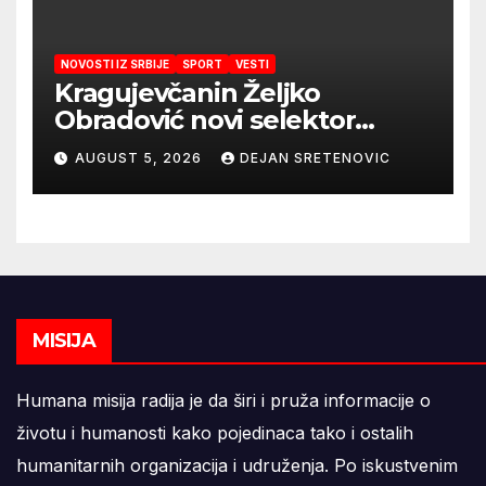
NOVOSTI IZ SRBIJE
SPORT
VESTI
Kragujevčanin Željko
Obradović novi selektor
Atletske reprezentacije Srbije
AUGUST 5, 2026
DEJAN SRETENOVIC
MISIJA
Humana misija radija je da širi i pruža informacije o
životu i humanosti kako pojedinaca tako i ostalih
humanitarnih organizacija i udruženja. Po iskustvenim