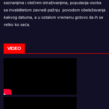
saznanjima i običnim istraživanjima, populacija osoba
sa invaliditetom zavredi pažnju povodom obeležavanja
kakvog datuma, a u ostalom vremenu gotovo da ih se
retko ko seća.
VIDEO