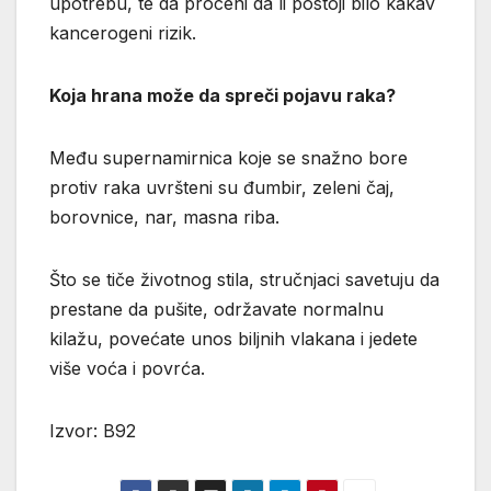
upotrebu, te da proceni da li postoji bilo kakav
kancerogeni rizik.
Koja hrana može da spreči pojavu raka?
Među supernamirnica koje se snažno bore
protiv raka uvršteni su đumbir, zeleni čaj,
borovnice, nar, masna riba.
Što se tiče životnog stila, stručnjaci savetuju da
prestane da pušite, održavate normalnu
kilažu, povećate unos biljnih vlakana i jedete
više voća i povrća.
Izvor: B92