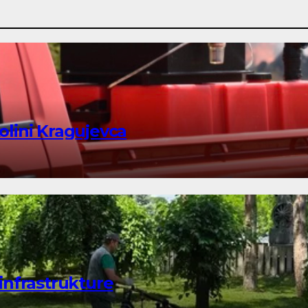
kolini Kragujevca
infrastrukture