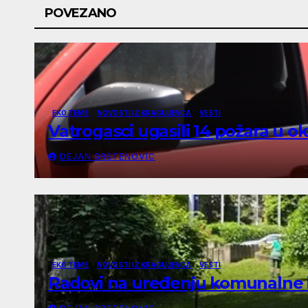
POVEZANO
EKO TEME
NOVOSTI IZ KRAGUJEVCA
VESTI
Vatrogasci ugasili 14 požara u o
DEJAN SRETENOVIC
EKO TEME
NOVOSTI IZ KRAGUJEVCA
VESTI
Radovi na uređenju komunalne 