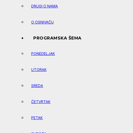
DRUGI O NAMA
O OSNIVAČU
PROGRAMSKA ŠEMA
PONEDELJAK
UTORAK
SREDA
ČETVRTAK
PETAK