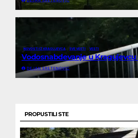
DEJAN SRETENOVIC
NOVOSTI IZ KRAGUJEVCA
SVE VESTI
VESTI
Vodosnabdevanje u Kragujevcu s
DEJAN SRETENOVIC
PROPUSTILI STE