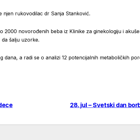
že njen rukovodilac dr Sanja Stanković.
o 2000 novorođenih beba iz Klinike za ginekologiju i akušer
da šalju uzorke.
tog dana, a radi se o analizi 12 potencijalnih metaboličkih po
dece
28. jul – Svetski dan bor