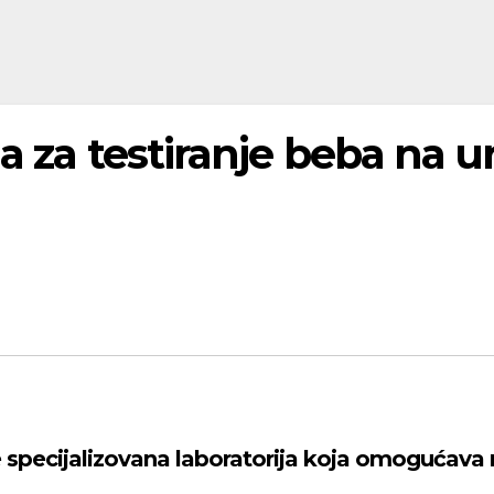
a za testiranje beba na u
e specijalizovana laboratorija koja omogućava