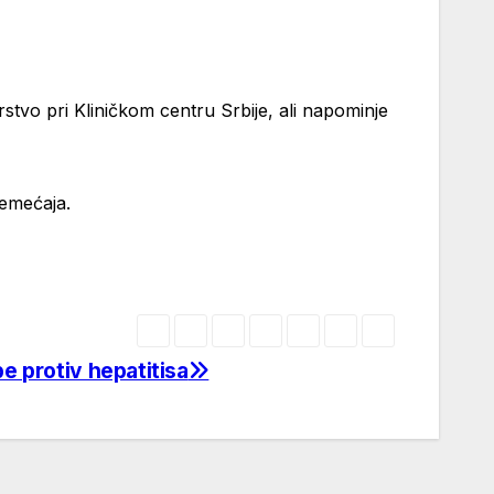
stvo pri Kliničkom centru Srbije, ali napominje
remećaja.
be protiv hepatitisa