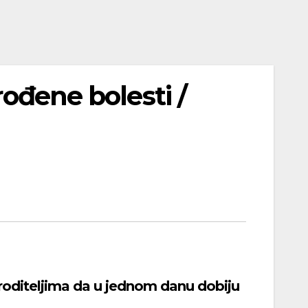
rođene bolesti /
 roditeljima da u jednom danu dobiju