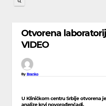
Otvorena laboratorij
VIDEO
By
Branko
U Kliničkom centru Srbije otvorena j
analize krvi novorođenčadi.