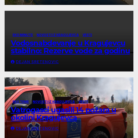
EKO MINUTE
NOVOSTI IZ KRAGUJEVCA
VESTI
Vodosnabdevanje u Kragujevcu
stabilno: Rezerve vode za godinu
dana
DEJAN SRETENOVIC
EKO TEME
NOVOSTI IZ KRAGUJEVCA
VESTI
Vatrogasci ugasili 14 požara u
okolini Kragujevca
DEJAN SRETENOVIC