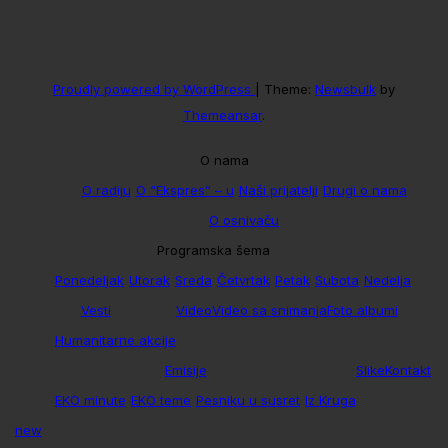
Proudly powered by WordPress
|
Theme:
Newsbulk
by
Themeansar
.
O nama
O radiju
O “Ekspres” – u
Naši prijatelji
Drugi o nama
O osnivaču
Programska šema
Ponedeljak
Utorak
Sreda
Četvrtak
Petak
Subota
Nedelja
Vesti
Video
Video sa snimanja
Foto albumi
Humanitarne akcije
Emisije
Slike
Kontakt
EKO minute
EKO teme
Pesniku u susret
Iz Kruga
new