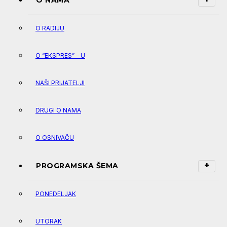
O NAMA
O RADIJU
O “EKSPRES” – U
NAŠI PRIJATELJI
DRUGI O NAMA
O OSNIVAČU
PROGRAMSKA ŠEMA
PONEDELJAK
UTORAK