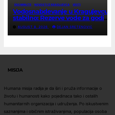
EKO MINUTE
NOVOSTI IZ KRAGUJEVCA
VESTI
Vodosnabdevanje u Kragujevcu
stabilno: Rezerve vode za godinu
dana
AUGUST 8, 2026
DEJAN SRETENOVIC
MISIJA
Humana misija radija je da širi i pruža informacije o
životu i humanosti kako pojedinaca tako i ostalih
humanitarnih organizacija i udruženja. Po iskustvenim
saznanjima i običnim istraživanjima, populacija osoba