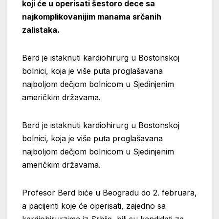
koji će u operisati šestoro dece sa
najkomplikovanijim manama srčanih
zalistaka.
Berd je istaknuti kardiohirurg u Bostonskoj
bolnici, koja je više puta proglašavana
najboljom dečjom bolnicom u Sjedinjenim
američkim državama.
Berd je istaknuti kardiohirurg u Bostonskoj
bolnici, koja je više puta proglašavana
najboljom dečjom bolnicom u Sjedinjenim
američkim državama.
Profesor Berd biće u Beogradu do 2. februara,
a pacijenti koje će operisati, zajedno sa
kardiohirurzima iz Srbije, bili su kandidati za