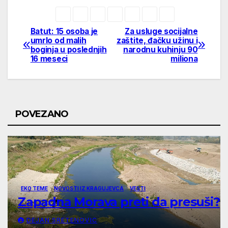
Batut: 15 osoba je
Za usluge socijalne
Post
umrlo od malih
zaštite, đačku užinu i
boginja u poslednjih
narodnu kuhinju 90
navigation
16 meseci
miliona
POVEZANO
EKO TEME
NOVOSTI IZ KRAGUJEVCA
VESTI
Zapadna Morava preti da presuši?
DEJAN SRETENOVIC