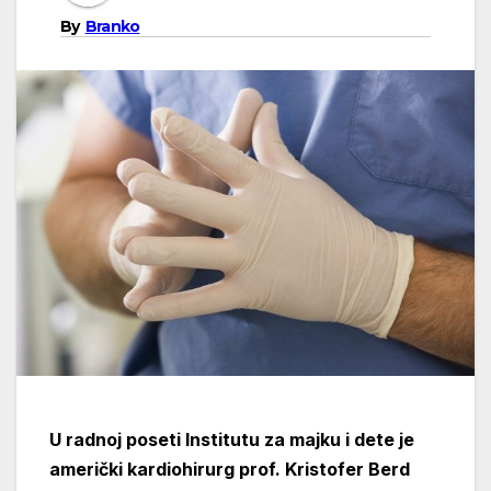
By
Branko
U radnoj poseti Institutu za majku i dete je
američki kardiohirurg prof. Kristofer Berd