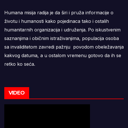
Humana misija radija je da širi i pruža informacije o
životu i humanosti kako pojedinaca tako i ostalih
humanitarnih organizacija i udruženja. Po iskustvenim
saznanjima i običnim istraživanjima, populacija osoba
sa invaliditetom zavredi pažnju povodom obeležavanja
kakvog datuma, a u ostalom vremenu gotovo da ih se
retko ko seća.
VIDEO