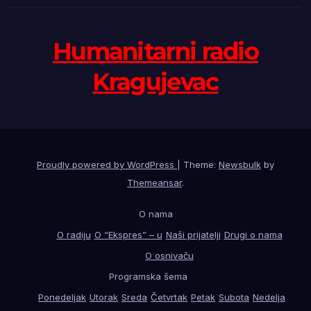
Humanitarni radio
Kragujevac
Proudly powered by WordPress
|
Theme:
Newsbulk
by
Themeansar
.
O nama
O radiju
O “Ekspres” – u
Naši prijatelji
Drugi o nama
O osnivaču
Programska šema
Ponedeljak
Utorak
Sreda
Četvrtak
Petak
Subota
Nedelja