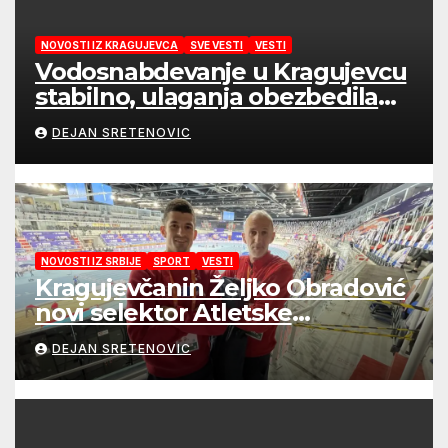
NOVOSTI IZ KRAGUJEVCA
SVE VESTI
VESTI
Vodosnabdevanje u Kragujevcu
stabilno, ulaganja obezbedila
sigurnije snabdevanje
DEJAN SRETENOVIC
NOVOSTI IZ SRBIJE
SPORT
VESTI
Kragujevčanin Željko Obradović
novi selektor Atletske
reprezentacije Srbije
DEJAN SRETENOVIC