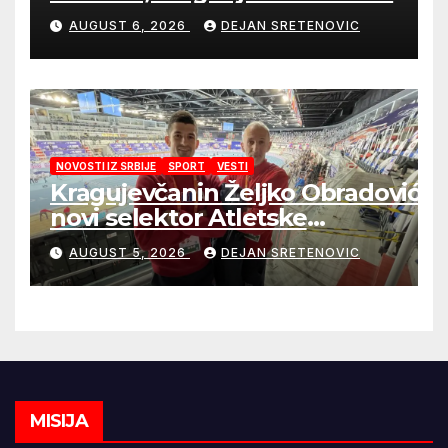
sigurnije snabdevanje
AUGUST 6, 2026
DEJAN SRETENOVIC
NOVOSTI IZ SRBIJE
SPORT
VESTI
Kragujevčanin Željko Obradović
novi selektor Atletske
reprezentacije Srbije
AUGUST 5, 2026
DEJAN SRETENOVIC
MISIJA