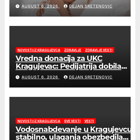
početka života
AUGUST 6, 2026
DEJAN SRETENOVIC
NOVOSTI IZ KRAGUJEVCA
ZDRAVLJE
ZDRAVLJE VESTI
Vredna donacija za UKC
Kragujevac: Pedijatrija dobila
mobilni rendgen i mikroskop
AUGUST 6, 2026
DEJAN SRETENOVIC
vredne 9,6 miliona dinara
NOVOSTI IZ KRAGUJEVCA
SVE VESTI
VESTI
Vodosnabdevanje u Kragujevcu
stabilno, ulaganja obezbedila