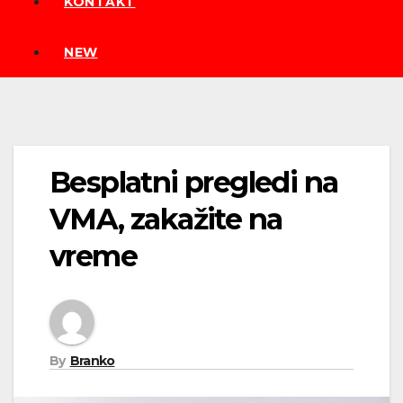
KONTAKT
NEW
Besplatni pregledi na
VMA, zakažite na
vreme
By
Branko