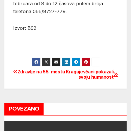
februara od 8 do 12 časova putem broja
telefona 066/8727-779.
Izvor: B92
Zdravlje na 55. mestu
Kragujevčani pokazali
Post
svoju humanost
navigation
POVEZANO