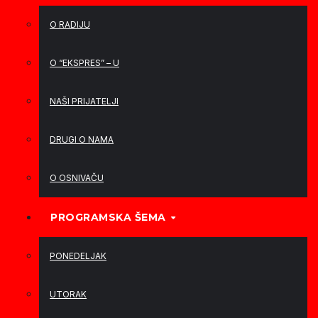
O RADIJU
O “EKSPRES” – U
NAŠI PRIJATELJI
DRUGI O NAMA
O OSNIVAČU
PROGRAMSKA ŠEMA
PONEDELJAK
UTORAK