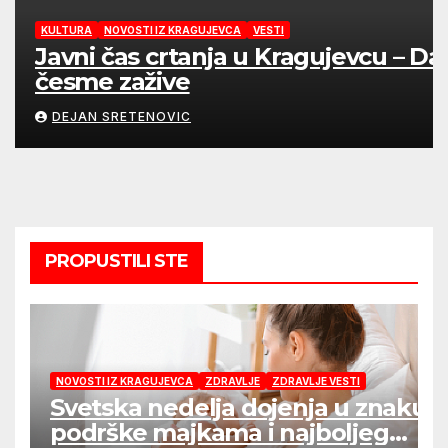
KULTURA
NOVOSTI IZ KRAGUJEVCA
VESTI
Javni čas crtanja u Kragujevcu – Da
česme zažive
DEJAN SRETENOVIC
PROPUSTILI STE
NOVOSTI IZ KRAGUJEVCA
ZDRAVLJE
ZDRAVLJE VESTI
Svetska nedelja dojenja u znaku
podrške majkama i najboljeg