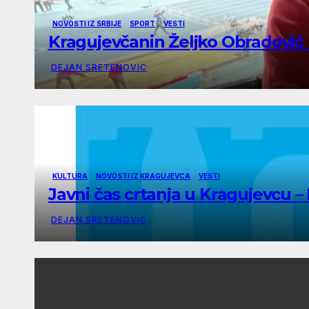
NOVOSTI IZ SRBIJE
SPORT
VESTI
Kragujevčanin Željko Obradović n
DEJAN SRETENOVIC
KULTURA
NOVOSTI IZ KRAGUJEVCA
VESTI
Javni čas crtanja u Kragujevcu 
DEJAN SRETENOVIC