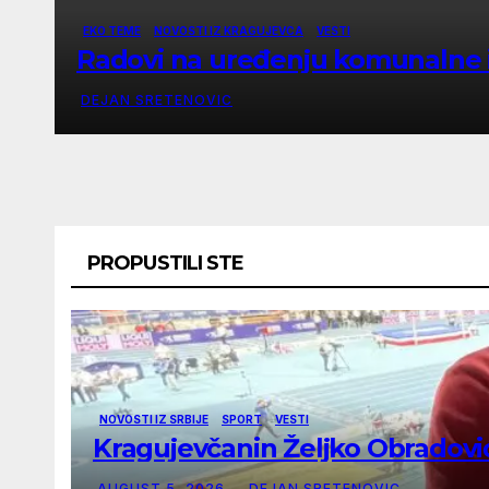
EKO TEME
NOVOSTI IZ KRAGUJEVCA
VESTI
Radovi na uređenju komunalne 
DEJAN SRETENOVIC
PROPUSTILI STE
NOVOSTI IZ SRBIJE
SPORT
VESTI
Kragujevčanin Željko Obradović
AUGUST 5, 2026
DEJAN SRETENOVIC