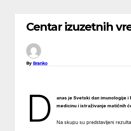
Centar izuzetnih vr
By
Branko
D
anas je Svetski dan imunologije i
medicinu i istraživanje matičnih ć
Na skupu su predstavljeni rezultati