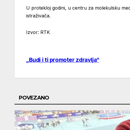
U protekloj godini, u centru za molekulsku medic
istraživača.
Izvor: RTK
„Budi i ti promoter zdravlja“
Post
navigation
POVEZANO