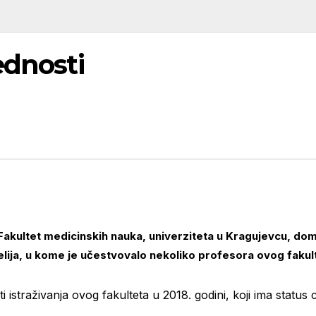
ednosti
 Fakultet medicinskih nauka, univerziteta u Kragujevcu, do
elija, u kome je učestvovalo nekoliko profesora ovog fakultet
 istraživanja ovog fakulteta u 2018. godini, koji ima status 