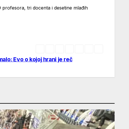
9 profesora, tri docenta i desetine mlađih
alo: Evo o kojoj hrani je reč