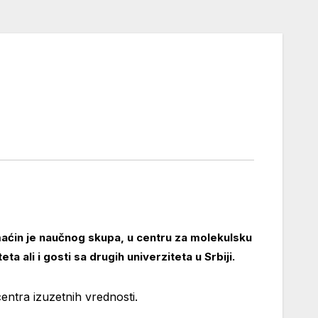
maćin je naučnog skupa, u centru za molekulsku
a ali i gosti sa drugih univerziteta u Srbiji.
centra izuzetnih vrednosti.