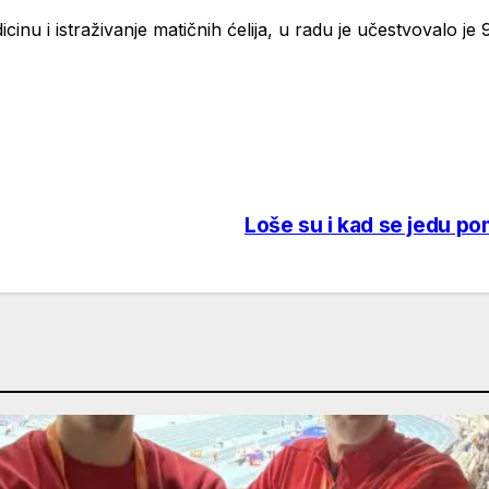
inu i istraživanje matičnih ćelija, u radu je učestvovalo je 
Loše su i kad se jedu pom