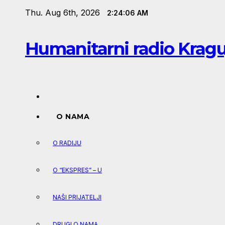
Skip
Thu. Aug 6th, 2026
2:24:07 AM
to
content
Humanitarni radio Krag
O NAMA
O RADIJU
O “EKSPRES” – U
NAŠI PRIJATELJI
DRUGI O NAMA