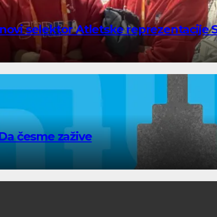
ovi selektor Atletske reprezentacije S
– Da česme zažive