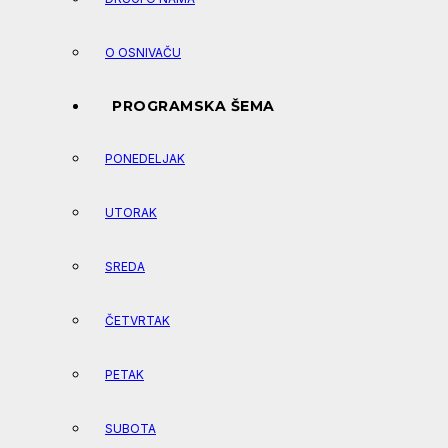
O OSNIVAČU
PROGRAMSKA ŠEMA
PONEDELJAK
UTORAK
SREDA
ČETVRTAK
PETAK
SUBOTA