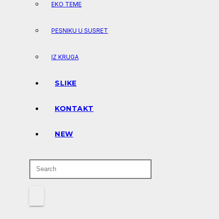
EKO TEME
PESNIKU U SUSRET
IZ KRUGA
SLIKE
KONTAKT
NEW