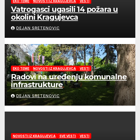
EKO TEME
NOVOSTI IZ KRAGUJEVCA
VESTI
Vatrogasci ugasili 14 požara u
okolini Kragujevca
DEJAN SRETENOVIC
EKO TEME
NOVOSTI IZ KRAGUJEVCA
VESTI
Radovi na uređenju komunalne
infrastrukture
DEJAN SRETENOVIC
NOVOSTI IZ KRAGUJEVCA
SVE VESTI
VESTI