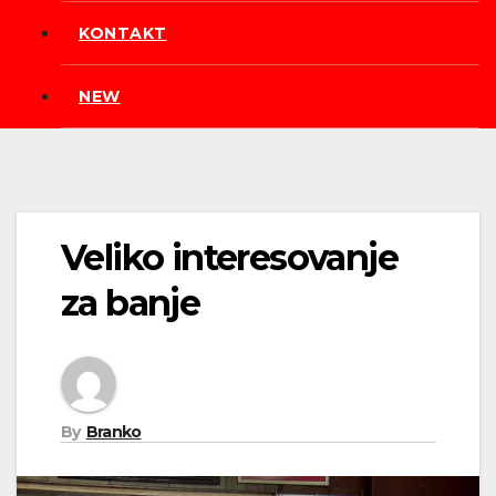
KONTAKT
NEW
Veliko interesovanje
za banje
By
Branko