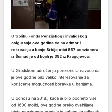
O trošku Fonda Penzijskog i invalidskog
osiguranja ove godine će na odmor i
rekreaciju u banje Srbije otići 557 penzionera
iz Šumadije od kojih je 382 iz Kragujevca.
U Gradskom udruženju penzionera navode da
je ove godine bilo veliko interesovanje za
korišćenje mogućnosti boravka u banjama.
U odnosu na 2018., kada je bilo podneto više
od 1600 molbi, ove godine preko dvehiljade
trista penzionera predalo je zahtev za odlazak