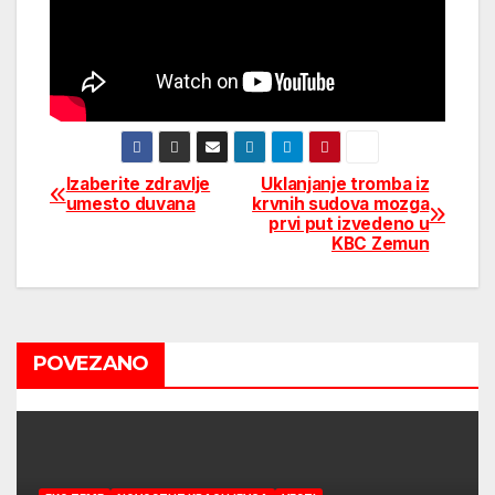
Izaberite zdravlje
Uklanjanje tromba iz
Post
umesto duvana
krvnih sudova mozga
prvi put izvedeno u
navigation
KBC Zemun
POVEZANO