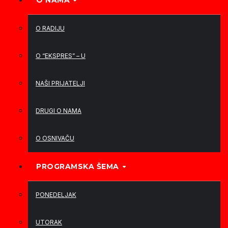
O NAMA
O RADIJU
O “EKSPRES” – U
NAŠI PRIJATELJI
DRUGI O NAMA
O OSNIVAČU
PROGRAMSKA ŠEMA
PONEDELJAK
UTORAK