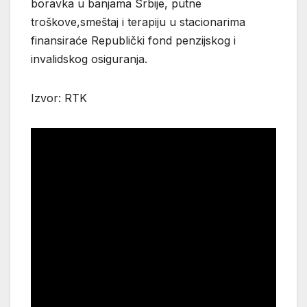
boravka u banjama Srbije, putne
troškove,smeštaj i terapiju u stacionarima
finansiraće Republički fond penzijskog i
invalidskog osiguranja.
Izvor: RTK