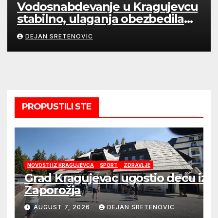
Vodosnabdevanje u Kragujevcu
stabilno, ulaganja obezbedila
sigurnije snabdevanje
DEJAN SRETENOVIC
PROPUSTILI STE
NOVOSTI IZ KRAGUJEVCA
SPORT
ZDRAVLJE
Grad Kragujevac ugostio decu iz
Zaporožja
AUGUST 7, 2026
DEJAN SRETENOVIC