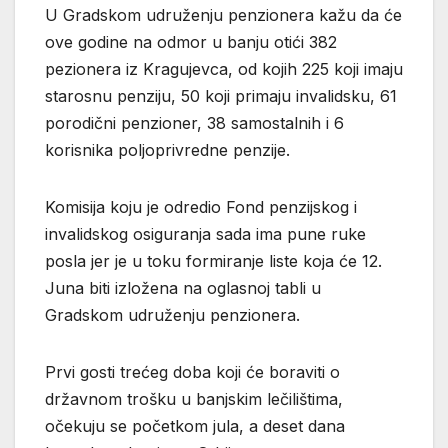
U Gradskom udruženju penzionera kažu da će
ove godine na odmor u banju otići 382
pezionera iz Kragujevca, od kojih 225 koji imaju
starosnu penziju, 50 koji primaju invalidsku, 61
porodični penzioner, 38 samostalnih i 6
korisnika poljoprivredne penzije.
Komisija koju je odredio Fond penzijskog i
invalidskog osiguranja sada ima pune ruke
posla jer je u toku formiranje liste koja će 12.
Juna biti izložena na oglasnoj tabli u
Gradskom udruženju penzionera.
Prvi gosti trećeg doba koji će boraviti o
državnom trošku u banjskim lečilištima,
očekuju se početkom jula, a deset dana