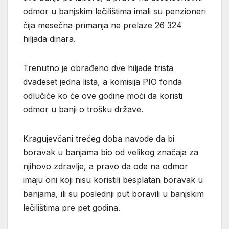
odmor u banjskim lečilištima imali su penzioneri
čija mesečna primanja ne prelaze 26 324
hiljada dinara.
Trenutno je obrađeno dve hiljade trista
dvadeset jedna lista, a komisija PIO fonda
odlučiće ko će ove godine moći da koristi
odmor u banji o trošku države.
Kragujevčani trećeg doba navode da bi
boravak u banjama bio od velikog značaja za
njihovo zdravlje, a pravo da ode na odmor
imaju oni koji nisu koristili besplatan boravak u
banjama, ili su poslednji put boravili u banjskim
lečilištima pre pet godina.