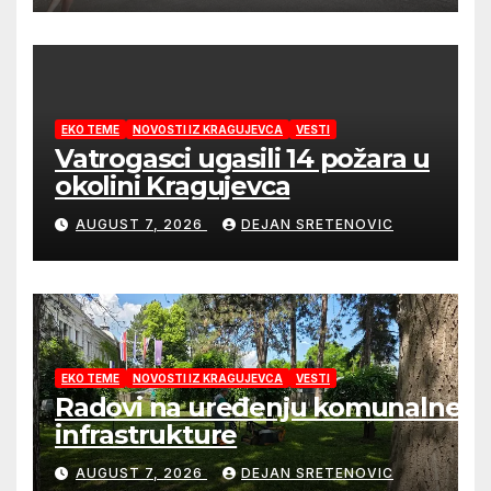
EKO TEME
NOVOSTI IZ KRAGUJEVCA
VESTI
Vatrogasci ugasili 14 požara u
okolini Kragujevca
AUGUST 7, 2026
DEJAN SRETENOVIC
EKO TEME
NOVOSTI IZ KRAGUJEVCA
VESTI
Radovi na uređenju komunalne
infrastrukture
AUGUST 7, 2026
DEJAN SRETENOVIC