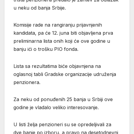
u neku od banja Srbije.
Komisije rade na rangiranju prijavnjenih
kandidata, pa će 12. juna biti objavljena prva
preliminarna lista onih koji će ove godine u
banju ići o trošku PIO fonda.
Lista sa rezultatima biće objavnjena na
oglasnoj tabli Gradske organizacije udruženja
penzionera.
Za neku od ponuđenih 25 banja u Srbiji ove
godine je vladalo veliko interesovanje.
U listi želja penzioneri su se opredeljivali za
dve banje po izboru, a pravo na desetodnevni