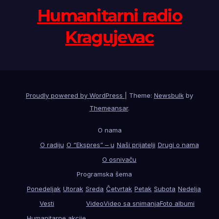
Humanitarni radio
Kragujevac
Proudly powered by WordPress
|
Theme:
Newsbulk
by
Themeansar
.
O nama
O radiju
O “Ekspres” – u
Naši prijatelji
Drugi o nama
O osnivaču
Programska šema
Ponedeljak
Utorak
Sreda
Četvrtak
Petak
Subota
Nedelja
Vesti
Video
Video sa snimanja
Foto albumi
Humanitarne akcije