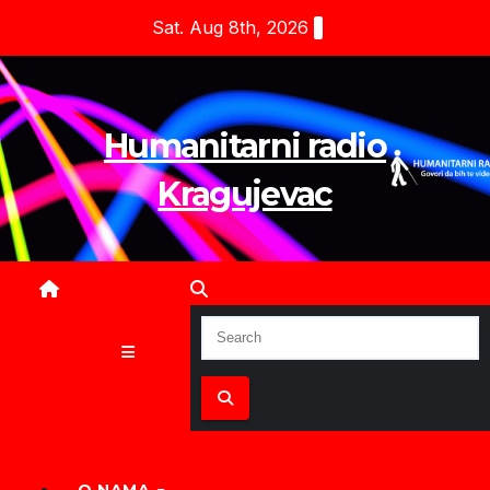
Skip
Sat. Aug 8th, 2026
to
content
Humanitarni radio
Kragujevac