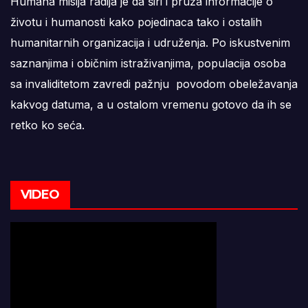
Humana misija radija je da širi i pruža informacije o
životu i humanosti kako pojedinaca tako i ostalih
humanitarnih organizacija i udruženja. Po iskustvenim
saznanjima i običnim istraživanjima, populacija osoba
sa invaliditetom zavredi pažnju povodom obeležavanja
kakvog datuma, a u ostalom vremenu gotovo da ih se
retko ko seća.
VIDEO