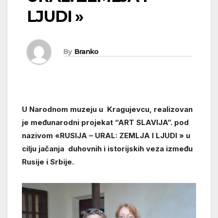
LJUDI »
By
Branko
U Narodnom muzeju u Kragujevcu, realizovan
je međunarodni projekat “ART SLAVIJA”. pod
nazivom «RUSIJA – URAL: ZEMLJA I LJUDI » u
cilju jačanja duhovnih i istorijskih veza između
Rusije i Srbije.