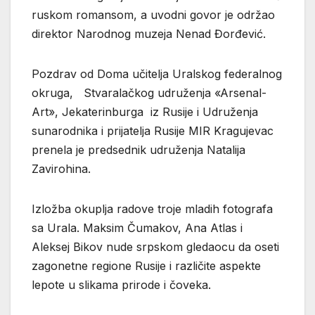
ruskom romansom, a uvodni govor je održao
direktor Narodnog muzeja Nenad Đorđević.
Pozdrav od Doma učitelja Uralskog federalnog
okruga, Stvaralačkog udruženja «Arsenal-
Art», Jekaterinburga iz Rusije i Udruženja
sunarodnika i prijatelja Rusije MIR Kragujevac
prenela je predsednik udruženja Natalija
Zavirohina.
Izložba okuplja radove troje mladih fotografa
sa Urala. Maksim Čumakov, Ana Atlas i
Aleksej Bikov nude srpskom gledaocu da oseti
zagonetne regione Rusije i različite aspekte
lepote u slikama prirode i čoveka.