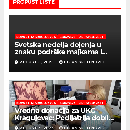
PROPUSTILI STE
NOVOSTI IZ KRAGUJEVCA
ZDRAVLJE
ZDRAVLJE VESTI
Svetska nedelja dojenja u
znaku podrške majkama i
najboljeg početka života
AUGUST 6, 2026
DEJAN SRETENOVIC
NOVOSTI IZ KRAGUJEVCA
ZDRAVLJE
ZDRAVLJE VESTI
Vredna donacija za UKC
Kragujevac: Pedijatrija dobila
mobilni rendgen i mikroskop
AUGUST 6, 2026
DEJAN SRETENOVIC