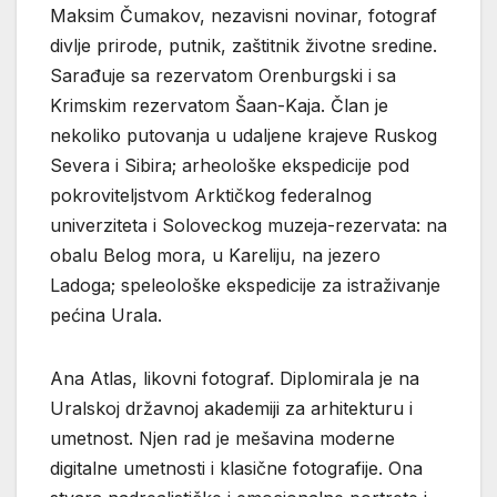
Maksim Čumakov, nezavisni novinar, fotograf
divlje prirode, putnik, zaštitnik životne sredine.
Sarađuje sa rezervatom Orenburgski i sa
Krimskim rezervatom Šaan-Kaja. Član je
nekoliko putovanja u udaljene krajeve Ruskog
Severa i Sibira; arheološke ekspedicije pod
pokroviteljstvom Arktičkog federalnog
univerziteta i Soloveckog muzeja-rezervata: na
obalu Belog mora, u Kareliju, na jezero
Ladoga; speleološke ekspedicije za istraživanje
pećina Urala.
Ana Atlas, likovni fotograf. Diplomirala je na
Uralskoj državnoj akademiji za arhitekturu i
umetnost. Njen rad je mešavina moderne
digitalne umetnosti i klasične fotografije. Ona