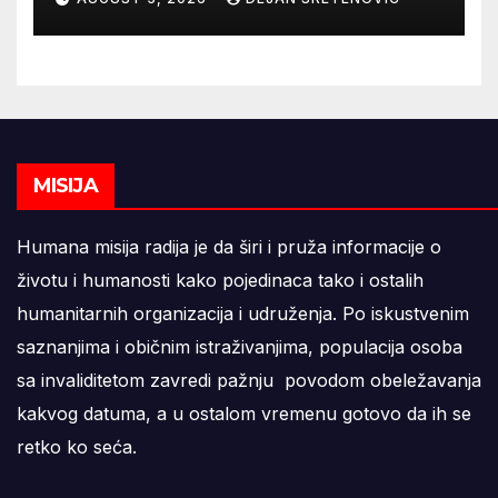
MISIJA
Humana misija radija je da širi i pruža informacije o
životu i humanosti kako pojedinaca tako i ostalih
humanitarnih organizacija i udruženja. Po iskustvenim
saznanjima i običnim istraživanjima, populacija osoba
sa invaliditetom zavredi pažnju povodom obeležavanja
kakvog datuma, a u ostalom vremenu gotovo da ih se
retko ko seća.