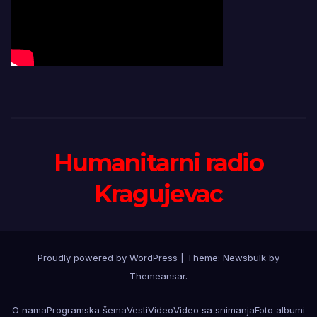
Humanitarni radio
Kragujevac
Proudly powered by WordPress
|
Theme:
Newsbulk
by
Themeansar
.
O nama
Programska šema
Vesti
Video
Video sa snimanja
Foto albumi