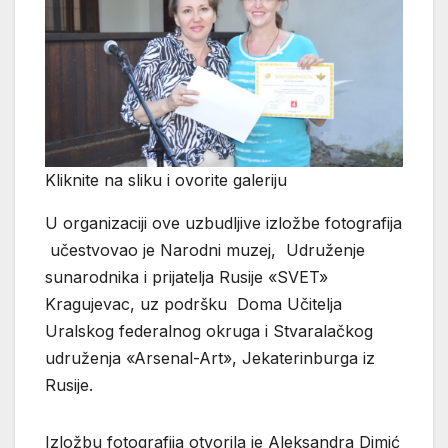
Kliknite na sliku i ovorite galeriju
U organizaciji ove uzbudljive izložbe fotografija
učestvovao je Narodni muzej, Udruženje
sunarodnika i prijatelja Rusije «SVET»
Kragujevac, uz podršku Doma Učitelja
Uralskog federalnog okruga i Stvaralačkog
udruženja «Arsenal-Art», Jekaterinburga iz
Rusije.
Izložbu fotografija otvorila je Aleksandra Dimić