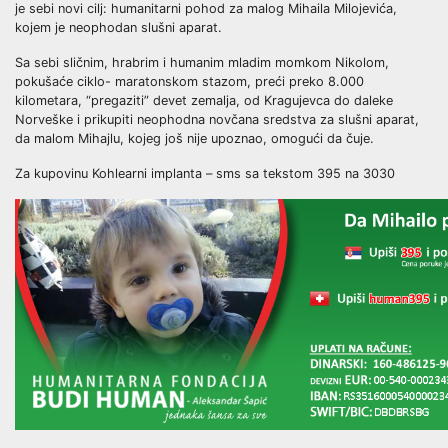
je sebi novi cilj: humanitarni pohod za malog Mihaila Milojevića,
kojem je neophodan slušni aparat.
Sa sebi sličnim, hrabrim i humanim mladim momkom Nikolom,
pokušaće ciklo- maratonskom stazom, preći preko 8.000
kilometara, “pregaziti” devet zemalja, od Kragujevca do daleke
Norveške i prikupiti neophodna novčana sredstva za slušni aparat,
da malom Mihajlu, kojeg još nije upoznao, omogući da čuje.
Za kupovinu Kohlearni implanta – sms sa tekstom 395 na 3030