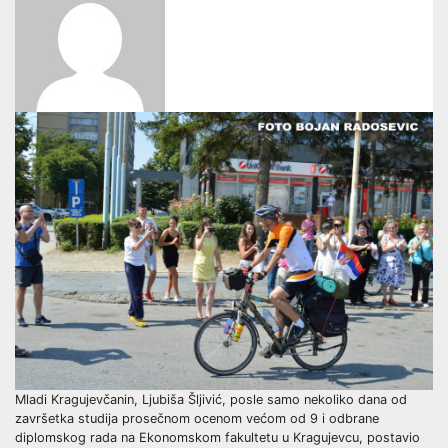
Mladi Kragujevčanin, Ljubiša Šljivić, posle samo nekoliko dana od
završetka studija prosečnom ocenom većom od 9 i odbrane
diplomskog rada na Ekonomskom fakultetu u Kragujevcu, postavio