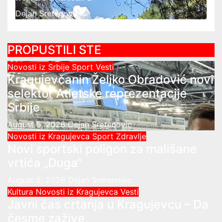
Dejan Sretenovic
PROPUSTILI STE
Novosti iz Srbije
Sport
Vesti
Kragujevčanin Željko Obradović novi
selektor Atletske reprezentacije
Srbije
August 5, 2026
Dejan Sretenovic
Novosti iz Kragujevca
Sport
Zdravlje
Novi sportski poligon za mališane
vrtića „Duga“
August 5, 2026
Dejan Sretenovic
Kultura
Novosti iz Kragujevca
Vesti
Javni čas crtanja u Kragujevcu – Da
česme zažive