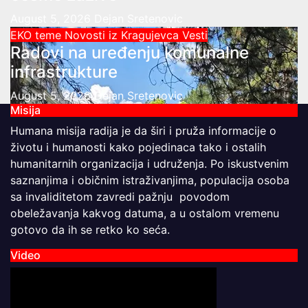
August 5, 2026
Dejan Sretenovic
EKO teme
Novosti iz Kragujevca
Vesti
Radovi na uređenju komunalne
infrastrukture
August 5, 2026
Dejan Sretenovic
Misija
Humana misija radija je da širi i pruža informacije o
životu i humanosti kako pojedinaca tako i ostalih
humanitarnih organizacija i udruženja. Po iskustvenim
saznanjima i običnim istraživanjima, populacija osoba
sa invaliditetom zavredi pažnju povodom
obeležavanja kakvog datuma, a u ostalom vremenu
gotovo da ih se retko ko seća.
Video