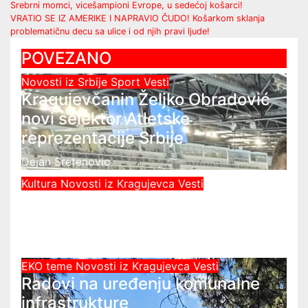
Post
Srebrni momci, vicešampioni Evrope, u sedećoj košarci!
VRATIO SE IZ AMERIKE I NAPRAVIO ČUDO! Košarkom sklanja
navigation
problematičnu decu sa ulice i od njih pravi ljude!
POVEZANO
Novosti iz Srbije
Sport
Vesti
Kragujevčanin Željko Obradović
novi selektor Atletske
reprezentacije Srbije
Dejan Sretenovic
Kultura
Novosti iz Kragujevca
Vesti
Javni čas crtanja u Kragujevcu –
Da česme zažive
Dejan Sretenovic
EKO teme
Novosti iz Kragujevca
Vesti
Radovi na uređenju komunalne
infrastrukture