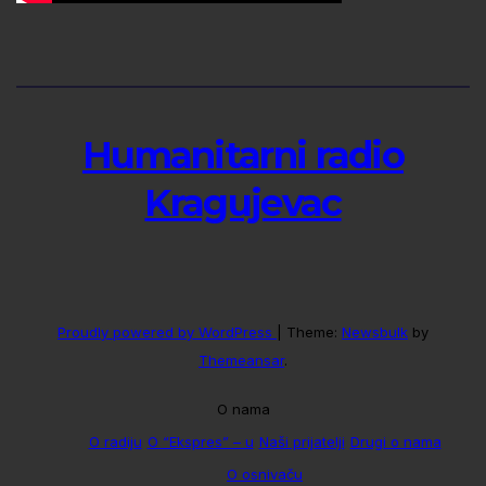
Humanitarni radio
Kragujevac
Proudly powered by WordPress
|
Theme:
Newsbulk
by
Themeansar
.
O nama
O radiju
O “Ekspres” – u
Naši prijatelji
Drugi o nama
O osnivaču