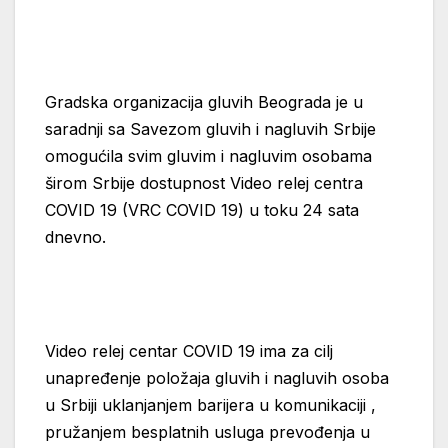
Gradska organizacija gluvih Beograda je u
saradnji sa Savezom gluvih i nagluvih Srbije
omogućila svim gluvim i nagluvim osobama
širom Srbije dostupnost Video relej centra
COVID 19 (VRC COVID 19) u toku 24 sata
dnevno.
Video relej centar COVID 19 ima za cilj
unapređenje položaja gluvih i nagluvih osoba
u Srbiji uklanjanjem barijera u komunikaciji ,
pružanjem besplatnih usluga prevođenja u