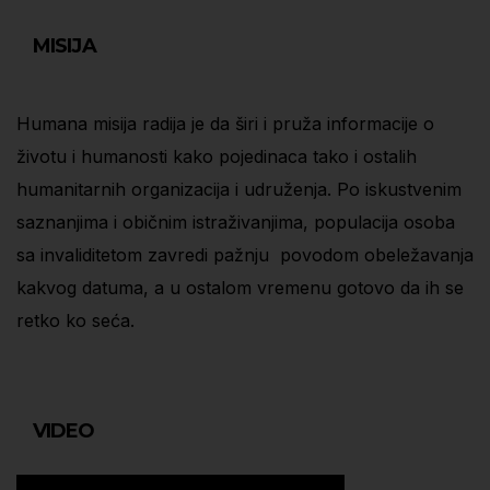
MISIJA
Humana misija radija je da širi i pruža informacije o
životu i humanosti kako pojedinaca tako i ostalih
humanitarnih organizacija i udruženja. Po iskustvenim
saznanjima i običnim istraživanjima, populacija osoba
sa invaliditetom zavredi pažnju povodom obeležavanja
kakvog datuma, a u ostalom vremenu gotovo da ih se
retko ko seća.
VIDEO