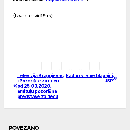
(Izvor: covid19.rs)
Televizija Kragujevac
Radno vreme blagajni
Post
i Pozorište za decu
JSP
od 25.03.2020.
navigation
emituju pozorišne
predstave za decu
POVEZANO