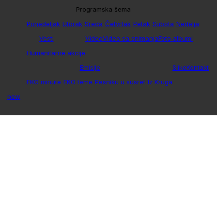
Programska šema
Ponedeljak
Utorak
Sreda
Četvrtak
Petak
Subota
Nedelja
Vesti
Video
Video sa snimanja
Foto albumi
Humanitarne akcije
Emisije
Slike
Kontakt
EKO minute
EKO teme
Pesniku u susret
Iz Kruga
new