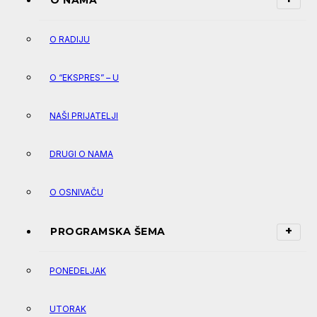
O NAMA
O RADIJU
O “EKSPRES” – U
NAŠI PRIJATELJI
DRUGI O NAMA
O OSNIVAČU
PROGRAMSKA ŠEMA
PONEDELJAK
UTORAK