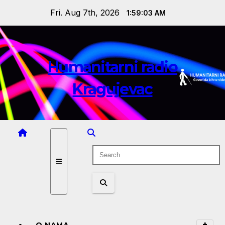
Skip
Fri. Aug 7th, 2026
1:59:04 AM
to
content
Humanitarni radio
Kragujevac