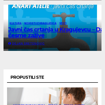
KULTURA
NOVOSTI IZ KRAGUJEVCA
VESTI
Javni čas crtanja u Kragujevcu – Da
česme zažive
DEJAN SRETENOVIC
PROPUSTILI STE