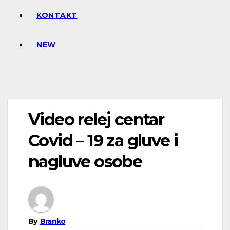
KONTAKT
NEW
Video relej centar
Covid – 19 za gluve i
nagluve osobe
By
Branko