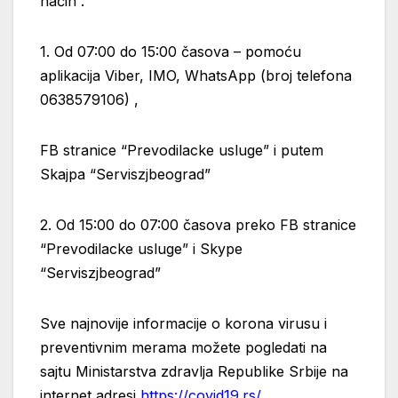
način :
1. Od 07:00 do 15:00 časova – pomoću
aplikacija Viber, IMO, WhatsApp (broj telefona
0638579106) ,
FB stranice “Prevodilacke usluge” i putem
Skajpa “Serviszjbeograd”
2. Od 15:00 do 07:00 časova preko FB stranice
“Prevodilacke usluge” i Skype
“Serviszjbeograd”
Sve najnovije informacije o korona virusu i
preventivnim merama možete pogledati na
sajtu Ministarstva zdravlja Republike Srbije na
internet adresi
https://covid19.rs/
.