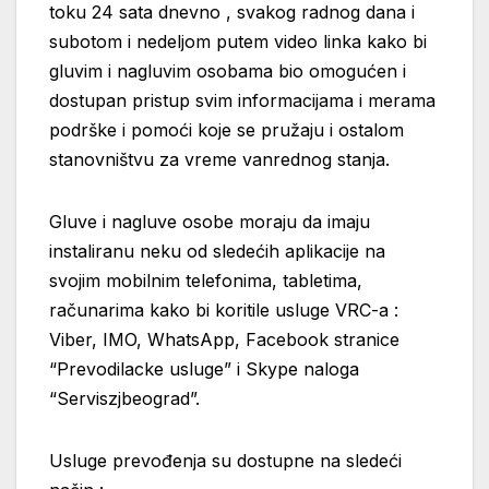
toku 24 sata dnevno , svakog radnog dana i
subotom i nedeljom putem video linka kako bi
gluvim i nagluvim osobama bio omogućen i
dostupan pristup svim informacijama i merama
podrške i pomoći koje se pružaju i ostalom
stanovništvu za vreme vanrednog stanja.
Gluve i nagluve osobe moraju da imaju
instaliranu neku od sledećih aplikacije na
svojim mobilnim telefonima, tabletima,
računarima kako bi koritile usluge VRC-a :
Viber, IMO, WhatsApp, Facebook stranice
“Prevodilacke usluge” i Skype naloga
“Serviszjbeograd”.
Usluge prevođenja su dostupne na sledeći