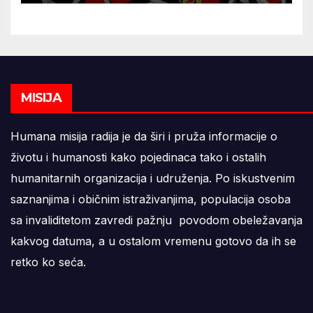
MISIJA
Humana misija radija je da širi i pruža informacije o
životu i humanosti kako pojedinaca tako i ostalih
humanitarnih organizacija i udruženja. Po iskustvenim
saznanjima i običnim istraživanjima, populacija osoba
sa invaliditetom zavredi pažnju povodom obeležavanja
kakvog datuma, a u ostalom vremenu gotovo da ih se
retko ko seća.