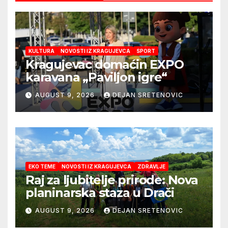
KULTURA
NOVOSTI IZ KRAGUJEVCA
SPORT
Kragujevac domaćin EXPO
karavana „Paviljon igre“
AUGUST 9, 2026
DEJAN SRETENOVIC
EKO TEME
NOVOSTI IZ KRAGUJEVCA
ZDRAVLJE
Raj za ljubitelje prirode: Nova
planinarska staza u Drači
AUGUST 9, 2026
DEJAN SRETENOVIC