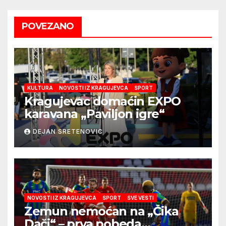
POVEZANO
KULTURA
NOVOSTI IZ KRAGUJEVCA
SPORT
Kragujevac domaćin EXPO
karavana „Paviljon igre“
DEJAN SRETENOVIC
NOVOSTI IZ KRAGUJEVCA
SPORT
SVE VESTI
Zemun nemoćan na „Čika
Dači“ – prva pobeda