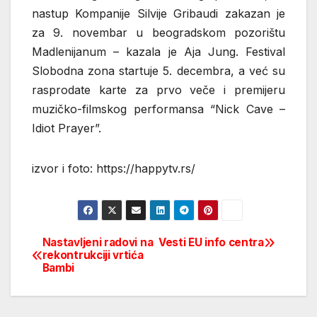
nastup Kompanije Silvije Gribaudi zakazan je
za 9. novembar u beogradskom pozorištu
Madlenijanum – kazala je Aja Jung. Festival
Slobodna zona startuje 5. decembra, a već su
rasprodate karte za prvo veče i premijeru
muzičko-filmskog performansa “Nick Cave –
Idiot Prayer”.
izvor i foto: https://happytv.rs/
Nastavljeni radovi na
Vesti EU info centra
Post
rekontrukciji vrtića
Bambi
navigation