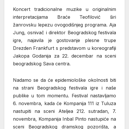
Koncert tradicionalne muzike u originalnim
interpretacijama Braće Teofilović širi
žanrovsku lepezu ovogodišnjeg programa. Aja
Jung, osnivač i direktor Beogradskog festivala
igre, najavila je gostovanje plesne trupe
Drezden Frankfurt s predstavom u koreografiji
Jakopa Godanija za 22. decembar na sceni
beogradskog Sava centra.
Nadamo se da će epidemiološke okolnosti biti
na strani Beogradskog festivala igre i naše
publike u tom momentu. Festival nastavljamo
6. novembra, kada će Kompanija 111 iz Tuluza
nastupiti na sceni Ateljea 212. sutradan, 7.
novembra, Kompanija Inbal Pinto nastupiće na
sceni Beogradskog dramskog pozorišta, a