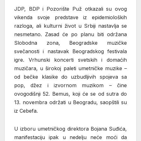
JDP, BDP i Pozorište Puž otkazali su ovog
vikenda svoje predstave iz epidemioloških
razloga, ali kulturni život u Srbiji nastavlja se
nesmetano. Zasad će po planu biti održana
Slobodna zona, Beogradske muzičke
svečanosti i nastavak Beogradskog festivala
igre. Vrhunski koncerti svetskih i domaćih
muzičara, u širokoj paleti umetničke muzike –
od bečke klasike do uzbudljivih spojeva sa
pop, džez i izvornom muzikom – čine
ovogodišnji 52. Bemus, koji će se od sutra do
13. novembra održati u Beogradu, saopštili su
iz Cebefa.
U izboru umetničkog direktora Bojana Suđića,
manifestaciju ipak u nedelju neće moći da