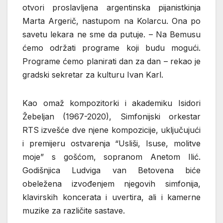
otvori proslavljena argentinska pijanistkinja
Marta Argerič, nastupom na Kolarcu. Ona po
savetu lekara ne sme da putuje. – Na Bemusu
ćemo održati programe koji budu mogući.
Programe ćemo planirati dan za dan – rekao je
gradski sekretar za kulturu Ivan Karl.
Kao omaž kompozitorki i akademiku Isidori
Žebeljan (1967-2020), Simfonijski orkestar
RTS izvešće dve njene kompozicije, uključujući
i premijeru ostvarenja “Usliši, Isuse, molitve
moje” s gošćom, sopranom Anetom Ilić.
Godišnjica Ludviga van Betovena biće
obeležena izvođenjem njegovih simfonija,
klavirskih koncerata i uvertira, ali i kamerne
muzike za različite sastave.