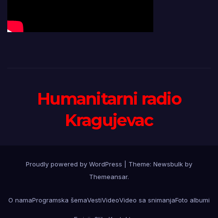
Humanitarni radio
Kragujevac
Proudly powered by WordPress
|
Theme:
Newsbulk
by
Themeansar
.
O nama
Programska šema
Vesti
Video
Video sa snimanja
Foto albumi