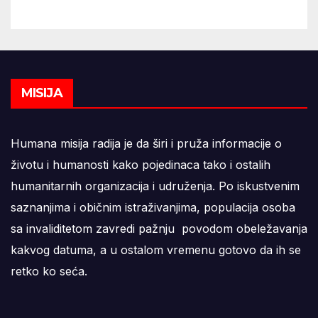
MISIJA
Humana misija radija je da širi i pruža informacije o
životu i humanosti kako pojedinaca tako i ostalih
humanitarnih organizacija i udruženja. Po iskustvenim
saznanjima i običnim istraživanjima, populacija osoba
sa invaliditetom zavredi pažnju povodom obeležavanja
kakvog datuma, a u ostalom vremenu gotovo da ih se
retko ko seća.