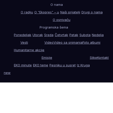
O nama
O radiju
O “Ekspres” – u
Naši prijatelji
Drugi o nama
O osnivaču
Programska šema
Ponedeljak
Utorak
Sreda
Četvrtak
Petak
Subota
Nedelja
Vesti
Video
Video sa snimanja
Foto albumi
Humanitarne akcije
Emisije
Slike
Kontakt
EKO minute
EKO teme
Pesniku u susret
Iz Kruga
new