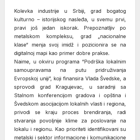
Kolevka industrije u Srbiji, grad bogatog
kulturno – istorijskog nasleđa, u svemu prvi,
pravi još jedan iskorak. Prepoznatljiv po
metalskom kompleksu, grad „nacionalne
klase“ menja svoj imidž i pozicionira se na
digitalnoj mapi kao primer dobre prakse.
Naime, u okviru programa “Podrška lokalnim
samoupravama na putu pridruživanja
Evropskoj uniji”, koji finansira Vlada Švedske, a
sprovodi grad Kragujevac, u saradnji sa
Stalnom konferencijom gradova i opština i
Švedskom asocijacijom lokalnih vlasti i regiona,
privodi se kraju proces brendiranja, radi
stvaranja povoljnije klime za poslovanje na
lokalu i regionu. Kao prioriteti identifikovani su
metalski i sektor informacione i komunikacione