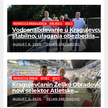
NOVOSTI IZ KRAGUJEVCA
SVE VESTI
VESTI
Vodosnabdevanje u Kragujevcu
stabilno, ulaganja obezbedila
sigurnije snabdevanje
AUGUST 6, 2026
DEJAN SRETENOVIC
NOVOSTI IZ SRBIJE
SPORT
VESTI
Kragujevčanin Željko Obradović
novi selektor Atletske
reprezentacije Srbije
AUGUST 5, 2026
DEJAN SRETENOVIC