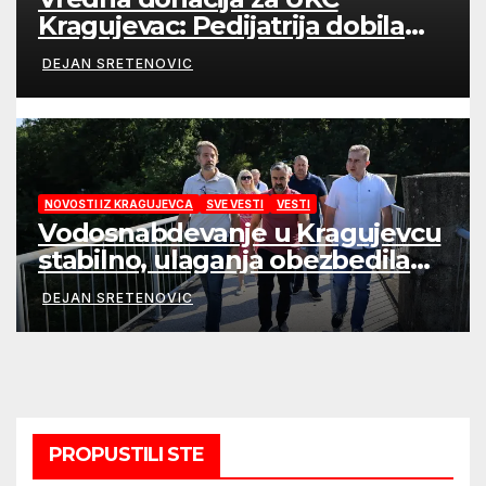
Kragujevac: Pedijatrija dobila
mobilni rendgen i mikroskop
DEJAN SRETENOVIC
vredne 9,6 miliona dinara
NOVOSTI IZ KRAGUJEVCA
SVE VESTI
VESTI
Vodosnabdevanje u Kragujevcu
stabilno, ulaganja obezbedila
sigurnije snabdevanje
DEJAN SRETENOVIC
PROPUSTILI STE