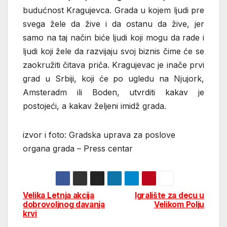
budućnost Kragujevca. Grada u kojem ljudi pre
svega žele da žive i da ostanu da žive, jer
samo na taj način biće ljudi koji mogu da rade i
ljudi koji žele da razvijaju svoj biznis čime će se
zaokružiti čitava priča. Kragujevac je inače prvi
grad u Srbiji, koji će po ugledu na Njujork,
Amsteradm ili Boden, utvrditi kakav je
postojeći, a kakav željeni imidž grada.
izvor i foto: Gradska uprava za poslove
organa grada – Press centar
Velika Letnja akcija
Igralište za decu u
Post
dobrovoljnog davanja
Velikom Polju
krvi
navigation