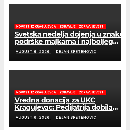
NOVOSTI IZ KRAGUJEVCA
ZDRAVLJE
ZDRAVLJE VESTI
Svetska nedelja dojenja u znaku
podrške majkama i najboljeg
početka života
AUGUST 6, 2026
DEJAN SRETENOVIC
NOVOSTI IZ KRAGUJEVCA
ZDRAVLJE
ZDRAVLJE VESTI
Vredna donacija za UKC
Kragujevac: Pedijatrija dobila
mobilni rendgen i mikroskop
AUGUST 6, 2026
DEJAN SRETENOVIC
vredne 9,6 miliona dinara