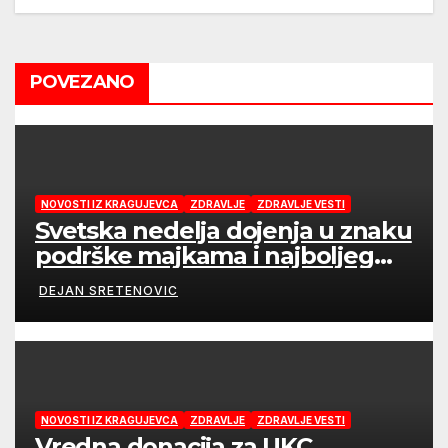
POVEZANO
NOVOSTI IZ KRAGUJEVCA
ZDRAVLJE
ZDRAVLJE VESTI
Svetska nedelja dojenja u znaku
podrške majkama i najboljeg
početka života
DEJAN SRETENOVIC
NOVOSTI IZ KRAGUJEVCA
ZDRAVLJE
ZDRAVLJE VESTI
Vredna donacija za UKC