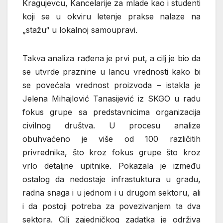
Kragujevcu, Kancelarije za mlade kao i studenti
koji se u okviru letenje prakse nalaze na
„stažu“ u lokalnoj samoupravi.
Takva analiza rađena je prvi put, a cilj je bio da
se utvrde praznine u lancu vrednosti kako bi
se povećala vrednost proizvoda – istakla je
Jelena Mihajlović Tanasijević iz SKGO u radu
fokus grupe sa predstavnicima organizacija
civilnog društva. U procesu analize
obuhvaćeno je više od 100 različitih
privrednika, što kroz fokus grupe što kroz
vrlo detaljne upitnike. Pokazala je između
ostalog da nedostaje infrastuktura u gradu,
radna snaga i u jednom i u drugom sektoru, ali
i da postoji potreba za povezivanjem ta dva
sektora. Cilj zajedničkog zadatka je održiva