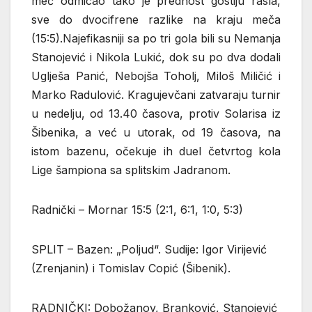
meč odmicao tako je prednost gostiju rasla,
sve do dvocifrene razlike na kraju meča
(15:5).Najefikasniji sa po tri gola bili su Nemanja
Stanojević i Nikola Lukić, dok su po dva dodali
Uglješa Panić, Nebojša Toholj, Miloš Miličić i
Marko Radulović. Kragujevčani zatvaraju turnir
u nedelju, od 13.40 časova, protiv Solarisa iz
Šibenika, a već u utorak, od 19 časova, na
istom bazenu, očekuje ih duel četvrtog kola
Lige šampiona sa splitskim Jadranom.
Radnički – Mornar 15:5 (2:1, 6:1, 1:0, 5:3)
SPLIT – Bazen: „Poljud“. Sudije: Igor Virijević
(Zrenjanin) i Tomislav Copić (Šibenik).
RADNIČKI: Dobožanov, Branković, Stanojević