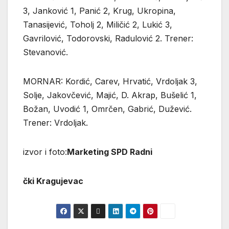
3, Janković 1, Panić 2, Krug, Ukropina,
Tanasijević, Toholj 2, Miličić 2, Lukić 3,
Gavrilović, Todorovski, Radulović 2. Trener:
Stevanović.
MORNAR: Kordić, Carev, Hrvatić, Vrdoljak 3,
Solje, Jakovčević, Majić, D. Akrap, Bušelić 1,
Božan, Uvodić 1, Omrčen, Gabrić, Dužević.
Trener: Vrdoljak.
izvor i foto:
Marketing SPD Radni
čki Kragujevac