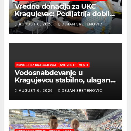
Vredna donacija za UKC
Kragujevac: Pedijatrija dobila
mobilni rendgen i mikroskop
AUGUST 6, 2026
DEJAN SRETENOVIC
vredne 9,6 miliona dinara
NOVOSTI IZ KRAGUJEVCA
SVE VESTI
VESTI
Vodosnabdevanje u
Kragujevcu stabilno, ulaganja
obezbedila sigurnije
AUGUST 6, 2026
DEJAN SRETENOVIC
snabdevanje