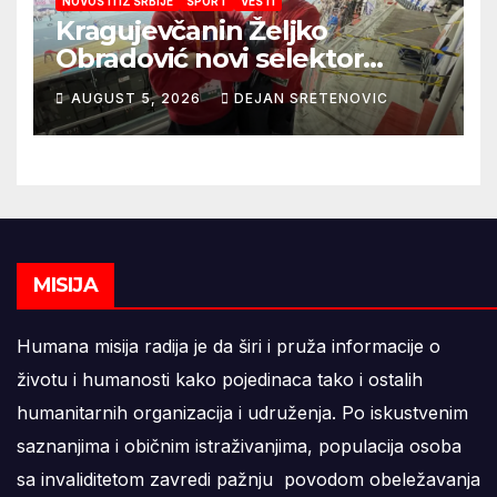
NOVOSTI IZ SRBIJE
SPORT
VESTI
Kragujevčanin Željko
Obradović novi selektor
Atletske reprezentacije Srbije
AUGUST 5, 2026
DEJAN SRETENOVIC
MISIJA
Humana misija radija je da širi i pruža informacije o
životu i humanosti kako pojedinaca tako i ostalih
humanitarnih organizacija i udruženja. Po iskustvenim
saznanjima i običnim istraživanjima, populacija osoba
sa invaliditetom zavredi pažnju povodom obeležavanja