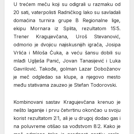
U trećem meču koji su odigrali u razmaku od
20 sati, vaterpolisti Radničkog lako su savladali
domaćina turnira grupe B Regionalne lige,
ekipu Mornara iz Splita, rezultatom 15:5.
Trener Kragujevčana, Uroš Stevanović,
odmorio je dvojicu najiskusnijih igrača, Josipa
Vrlića i Miloša Ćuka, a veću šansu dobili su
mlađi Uglješa Panić, Jovan Tanasijević i Luka
Gavrilović. Takođe, golman Lazar Dobožanov
je meč odgledao sa klupe, a njegovo mesto
među stativama zauzeo je Stefan Todorovski.
Kombinovani sastav Kragujevčana krenuo je
nešto laganije i prvu četvrtinu okončao u svoju
korist rezultatom 2:1, ali je u drugoj dodao gas i
na poluvreme otišao sa vođstvom 8:2. Kako je