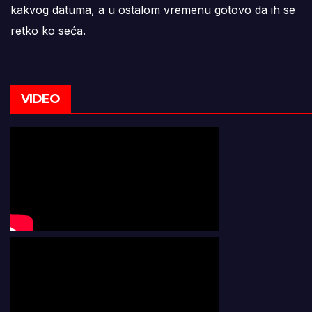
kakvog datuma, a u ostalom vremenu gotovo da ih se
retko ko seća.
VIDEO