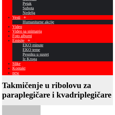
Petak
Subota
Nedelja
Vesti
Humanitarne akcije
Video
Video sa snimanja
Foto albumi
Emisije
EKO minute
EKO teme
Pesniku u susret
Iz Kruga
Slike
Kontakt
new
Takmičenje u ribolovu za
paraplegičare i kvadriplegičare