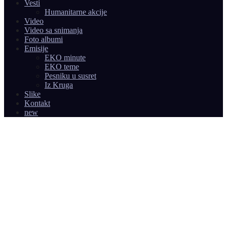
Vesti
Humanitarne akcije
Video
Video sa snimanja
Foto albumi
Emisije
EKO minute
EKO teme
Pesniku u susret
Iz Kruga
Slike
Kontakt
new