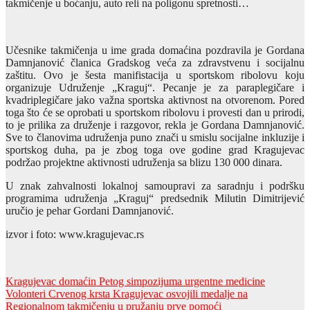
takmičenje u boćanju, auto reli na poligonu spretnosti…
Učesnike takmičenja u ime grada domaćina pozdravila je Gordana
Damnjanović članica Gradskog veća za zdravstvenu i socijalnu
zaštitu. Ovo je šesta manifistacija u sportskom ribolovu koju
organizuje Udruženje „Kraguj“. Pecanje je za paraplegičare i
kvadriplegičare jako važna sportska aktivnost na otvorenom. Pored
toga što će se oprobati u sportskom ribolovu i provesti dan u prirodi,
to je prilika za druženje i razgovor, rekla je Gordana Damnjanović.
Sve to članovima udruženja puno znači u smislu socijalne inkluzije i
sportskog duha, pa je zbog toga ove godine grad Kragujevac
podržao projektne aktivnosti udruženja sa blizu 130 000 dinara.
U znak zahvalnosti lokalnoj samoupravi za saradnju i podršku
programima udruženja „Kraguj“ predsednik Milutin Dimitrijević
uručio je pehar Gordani Damnjanović.
izvor i foto: www.kragujevac.rs
Post
Kragujevac domaćin Petog simpozijuma urgentne medicine
Volonteri Crvenog krsta Kragujevac osvojili medalje na
navigation
Regionalnom takmičenju u pružanju prve pomoći