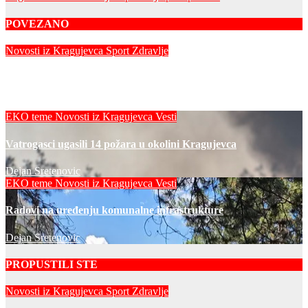
POVEZANO
Novosti iz Kragujevca
Sport
Zdravlje
Grad Kragujevac ugostio decu iz Zaporožja
Dejan Sretenovic
EKO teme
Novosti iz Kragujevca
Vesti
Vatrogasci ugasili 14 požara u okolini Kragujevca
Dejan Sretenovic
EKO teme
Novosti iz Kragujevca
Vesti
Radovi na uređenju komunalne infrastrukture
Dejan Sretenovic
PROPUSTILI STE
Novosti iz Kragujevca
Sport
Zdravlje