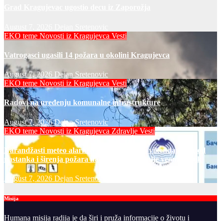
Grad Kragujevac ugostio decu iz Zaporožja
August 7, 2026
Dejan Sretenovic
EKO teme
Novosti iz Kragujevca
Vesti
Vatrogasci ugasili 14 požara u okolini Kragujevca
August 7, 2026
Dejan Sretenovic
EKO teme
Novosti iz Kragujevca
Vesti
Radovi na uređenju komunalne infrastrukture
August 7, 2026
Dejan Sretenovic
EKO teme
Novosti iz Kragujevca
Zdravlje Vesti
Narandžasti meteo alarm u petak i za dane vikenda: rizik od
nastanka i širenja požara na otvorenom i dalje veoma visok
August 7, 2026
Dejan Sretenovic
Misija
Humana misija radija je da širi i pruža informacije o životu i