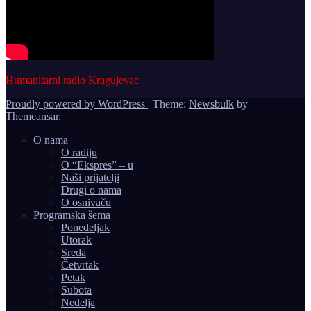
Humanitarni radio Kragujevac
Proudly powered by WordPress
|
Theme:
Newsbulk
by
Themeansar
.
O nama
O radiju
O “Ekspres” – u
Naši prijatelji
Drugi o nama
O osnivaču
Programska šema
Ponedeljak
Utorak
Sreda
Četvrtak
Petak
Subota
Nedelja