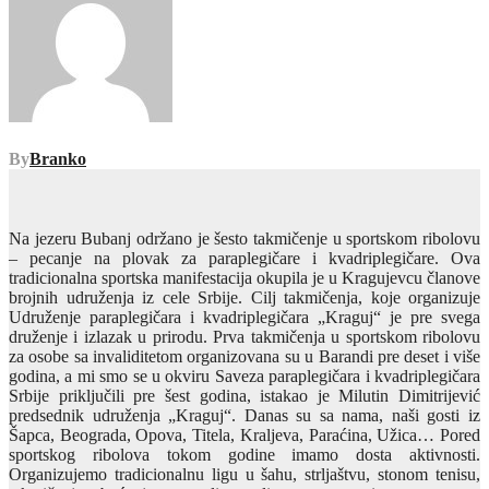
By
Branko
N
a jezeru Bubanj održano je šesto takmičenje u sportskom ribolovu
– pecanje na plovak za paraplegičare i kvadriplegičare. Ova
tradicionalna sportska manifestacija okupila je u Kragujevcu članove
brojnih udruženja iz cele Srbije. Cilj takmičenja, koje organizuje
Udruženje paraplegičara i kvadriplegičara „Kraguj“ je pre svega
druženje i izlazak u prirodu. Prva takmičenja u sportskom ribolovu
za osobe sa invaliditetom organizovana su u Barandi pre deset i više
godina, a mi smo se u okviru Saveza paraplegičara i kvadriplegičara
Srbije priključili pre šest godina, istakao je Milutin Dimitrijević
predsednik udruženja „Kraguj“. Danas su sa nama, naši gosti iz
Šapca, Beograda, Opova, Titela, Kraljeva, Paraćina, Užica… Pored
sportskog ribolova tokom godine imamo dosta aktivnosti.
Organizujemo tradicionalnu ligu u šahu, strljaštvu, stonom tenisu,