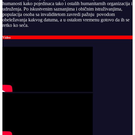
humanosti kako pojedinaca tako i ostalih humanitarnih organizacija i
udruženja. Po iskustvenim saznanjima i običnim istraživanjima,
populacija osoba sa invaliditetom zavredi pažnju povodom
obeležavanja kakvog datuma, a u ostalom vremenu gotovo da ih se
retko ko seća.
Video