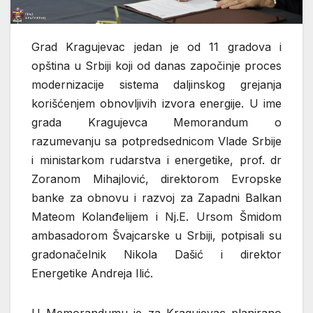
Grad Kragujevac jedan je od 11 gradova i
opština u Srbiji koji od danas započinje proces
modernizacije sistema daljinskog grejanja
korišćenjem obnovljivih izvora energije. U ime
grada Kragujevca Memorandum o
razumevanju sa potpredsednicom Vlade Srbije
i ministarkom rudarstva i energetike, prof. dr
Zoranom Mihajlović, direktorom Evropske
banke za obnovu i razvoj za Zapadni Balkan
Mateom Kolanđelijem i Nj.E. Ursom Šmidom
ambasadorom Švajcarske u Srbiji, potpisali su
gradonačelnik Nikola Dašić i direktor
Energetike Andreja Ilić.
U Memorandumu je za Kragujevac planirano