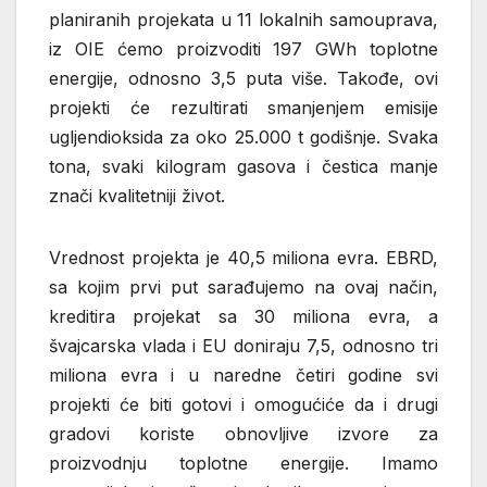
planiranih projekata u 11 lokalnih samouprava,
iz OIE ćemo proizvoditi 197 GWh toplotne
energije, odnosno 3,5 puta više. Takođe, ovi
projekti će rezultirati smanjenjem emisije
ugljendioksida za oko 25.000 t godišnje. Svaka
tona, svaki kilogram gasova i čestica manje
znači kvalitetniji život.
Vrednost projekta je 40,5 miliona evra. EBRD,
sa kojim prvi put sarađujemo na ovaj način,
kreditira projekat sa 30 miliona evra, a
švajcarska vlada i EU doniraju 7,5, odnosno tri
miliona evra i u naredne četiri godine svi
projekti će biti gotovi i omogućiće da i drugi
gradovi koriste obnovljive izvore za
proizvodnju toplotne energije. Imamo