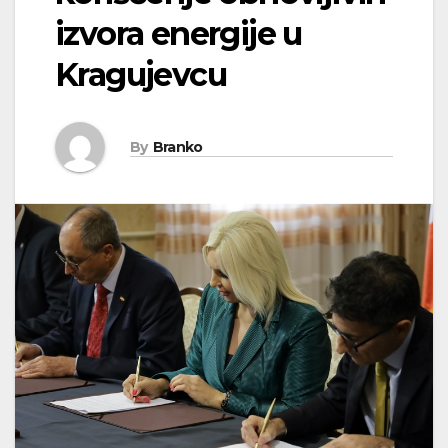
izvora energije u
Kragujevcu
By
Branko