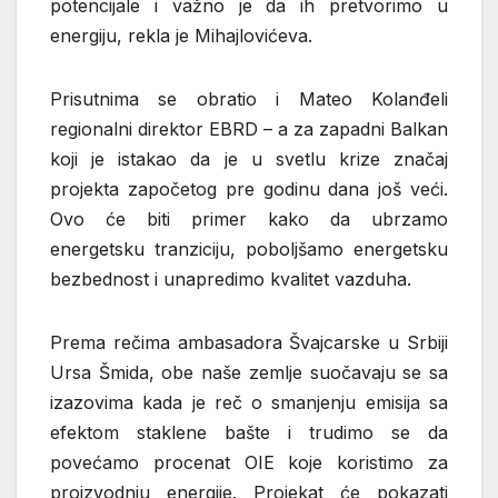
potencijale i važno je da ih pretvorimo u
energiju, rekla je Mihajlovićeva.
Prisutnima se obratio i Mateo Kolanđeli
regionalni direktor EBRD – a za zapadni Balkan
koji je istakao da je u svetlu krize značaj
projekta započetog pre godinu dana još veći.
Ovo će biti primer kako da ubrzamo
energetsku tranziciju, poboljšamo energetsku
bezbednost i unapredimo kvalitet vazduha.
Prema rečima ambasadora Švajcarske u Srbiji
Ursa Šmida, obe naše zemlje suočavaju se sa
izazovima kada je reč o smanjenju emisija sa
efektom staklene bašte i trudimo se da
povećamo procenat OIE koje koristimo za
proizvodnju energije. Projekat će pokazati