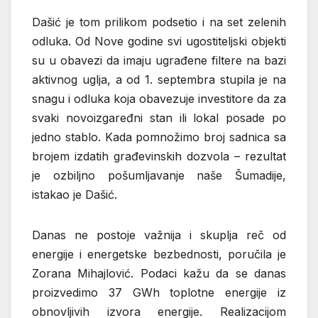
Dašić je tom prilikom podsetio i na set zelenih
odluka. Od Nove godine svi ugostiteljski objekti
su u obavezi da imaju ugrađene filtere na bazi
aktivnog uglja, a od 1. septembra stupila je na
snagu i odluka koja obavezuje investitore da za
svaki novoizgaređni stan ili lokal posade po
jedno stablo. Kada pomnožimo broj sadnica sa
brojem izdatih građevinskih dozvola – rezultat
je ozbiljno pošumljavanje naše Šumadije,
istakao je Dašić.
Danas ne postoje važnija i skuplja reč od
energije i energetske bezbednosti, poručila je
Zorana Mihajlović. Podaci kažu da se danas
proizvedimo 37 GWh toplotne energije iz
obnovljivih izvora energije. Realizacijom