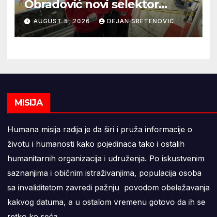
Obradović novi selektor
Atletske reprezentacije Srbije
AUGUST 5, 2026
DEJAN SRETENOVIC
MISIJA
Humana misija radija je da širi i pruža informacije o
životu i humanosti kako pojedinaca tako i ostalih
humanitarnih organizacija i udruženja. Po iskustvenim
saznanjima i običnim istraživanjima, populacija osoba
sa invaliditetom zavredi pažnju povodom obeležavanja
kakvog datuma, a u ostalom vremenu gotovo da ih se
retko ko seća.