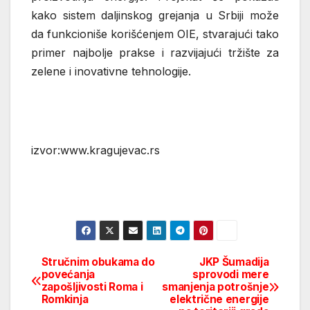
kako sistem daljinskog grejanja u Srbiji može
da funkcioniše korišćenjem OIE, stvarajući tako
primer najbolje prakse i razvijajući tržište za
zelene i inovativne tehnologije.
izvor:www.kragujevac.rs
Stručnim obukama do
JKP Šumadija
Post
povećanja
sprovodi mere
zapošljivosti Roma i
smanjenja potrošnje
navigation
Romkinja
električne energije