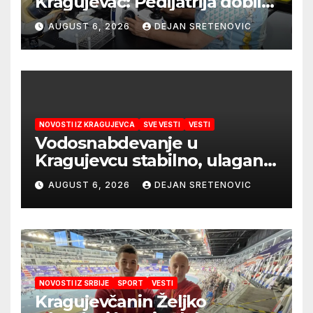
Kragujevac: Pedijatrija dobila
mobilni rendgen i mikroskop
AUGUST 6, 2026
DEJAN SRETENOVIC
vredne 9,6 miliona dinara
NOVOSTI IZ KRAGUJEVCA
SVE VESTI
VESTI
Vodosnabdevanje u
Kragujevcu stabilno, ulaganja
obezbedila sigurnije
AUGUST 6, 2026
DEJAN SRETENOVIC
snabdevanje
NOVOSTI IZ SRBIJE
SPORT
VESTI
Kragujevčanin Željko