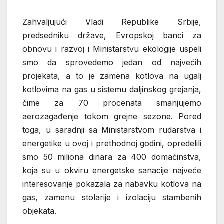
Zahvaljujući Vladi Republike Srbije,
predsedniku države, Evropskoj banci za
obnovu i razvoj i Ministarstvu ekologije uspeli
smo da sprovedemo jedan od najvećih
projekata, a to je zamena kotlova na ugalj
kotlovima na gas u sistemu daljinskog grejanja,
čime za 70 procenata smanjujemo
aerozagađenje tokom grejne sezone. Pored
toga, u saradnji sa Ministarstvom rudarstva i
energetike u ovoj i prethodnoj godini, opredelili
smo 50 miliona dinara za 400 domaćinstva,
koja su u okviru energetske sanacije najveće
interesovanje pokazala za nabavku kotlova na
gas, zamenu stolarije i izolaciju stambenih
objekata.