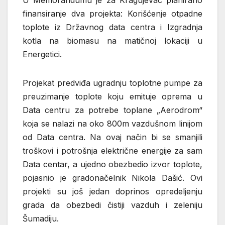
finansiranje dva projekta: Korišćenje otpadne
toplote iz Državnog data centra i Izgradnja
kotla na biomasu na matičnoj lokaciji u
Energetici.
Projekat predviđa ugradnju toplotne pumpe za
preuzimanje toplote koju emituje oprema u
Data centru za potrebe toplane „Aerodrom“
koja se nalazi na oko 800m vazdušnom linijom
od Data centra. Na ovaj način bi se smanjili
troškovi i potrošnja električne energije za sam
Data centar, a ujedno obezbedio izvor toplote,
pojasnio je gradonačelnik Nikola Dašić. Ovi
projekti su još jedan doprinos opredeljenju
grada da obezbedi čistiji vazduh i zeleniju
Šumadiju.