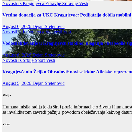
Novosti iz Kragujevca
Zdravlje
Zdravlje Vesti
Vredna donacija za UKC Kragujevac: Pedijatrija dobila mobilni
August 6, 2026
Dejan Sretenovic
Novosti iz Kragujevca
Sve vesti
Vesti
Vodosnabdevanje u Kragujevcu stabilno, ulaganja obezbedila si
August 6, 2026
Dejan Sretenovic
Novosti iz Srbije
Sport
Vesti
Kragujevčanin Željko Obradović novi selektor Atletske reprezent
August 5, 2026
Dejan Sretenovic
Misija
Humana misija radija je da širi i pruža informacije o životu i humanos
sa invaliditetom zavredi pažnju povodom obeležavanja kakvog datuma
Video