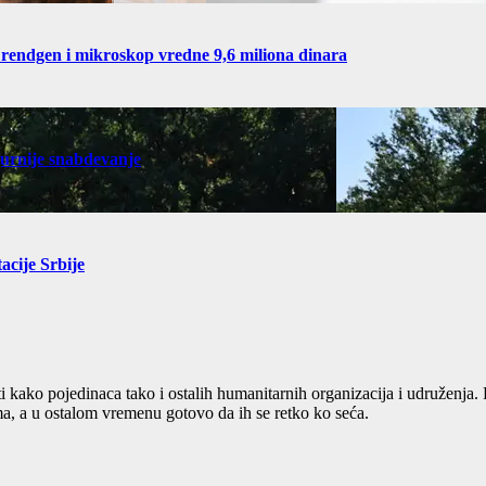
 rendgen i mikroskop vredne 9,6 miliona dinara
gurnije snabdevanje
acije Srbije
ti kako pojedinaca tako i ostalih humanitarnih organizacija i udruženja
, a u ostalom vremenu gotovo da ih se retko ko seća.