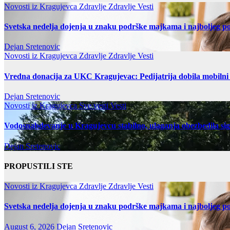
Novosti iz Kragujevca
Zdravlje
Zdravlje Vesti
Svetska nedelja dojenja u znaku podrške majkama i najboljeg po
Dejan Sretenovic
Novosti iz Kragujevca
Zdravlje
Zdravlje Vesti
Vredna donacija za UKC Kragujevac: Pedijatrija dobila mobilni
Dejan Sretenovic
Novosti iz Kragujevca
Sve vesti
Vesti
Vodosnabdevanje u Kragujevcu stabilno, ulaganja obezbedila si
Dejan Sretenovic
PROPUSTILI STE
Novosti iz Kragujevca
Zdravlje
Zdravlje Vesti
Svetska nedelja dojenja u znaku podrške majkama i najboljeg po
August 6, 2026
Dejan Sretenovic