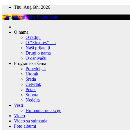
Skip
Thu. Aug 6th, 2026
to
Humanitarni radio Kragujevac
content
O nama
O radiju
O “Ekspres” – u
Naši prijatelji
Drugi o nama
O osnivaču
Programska šema
Ponedeljak
Utorak
Sreda
Četvrtak
Petak
Subota
Nedelja
Vesti
Humanitarne akcije
Video
Video sa snimanja
Foto albumi