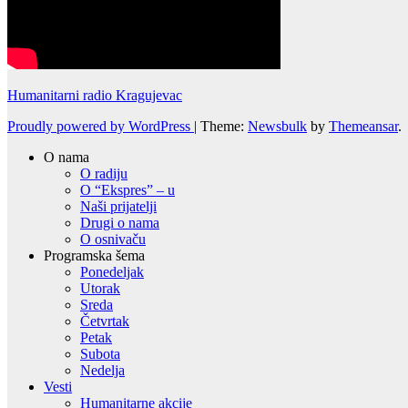
Humanitarni radio Kragujevac
Proudly powered by WordPress
|
Theme:
Newsbulk
by
Themeansar
.
O nama
O radiju
O “Ekspres” – u
Naši prijatelji
Drugi o nama
O osnivaču
Programska šema
Ponedeljak
Utorak
Sreda
Četvrtak
Petak
Subota
Nedelja
Vesti
Humanitarne akcije