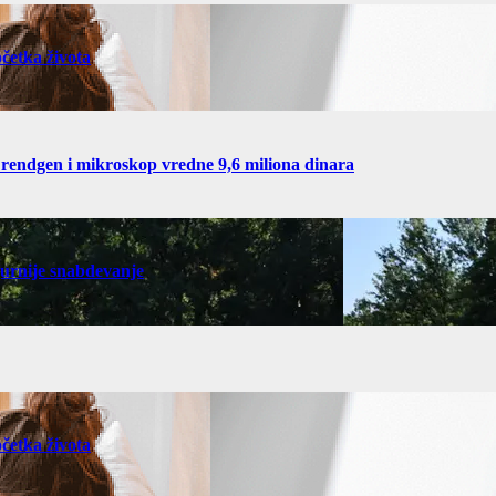
četka života
 rendgen i mikroskop vredne 9,6 miliona dinara
gurnije snabdevanje
četka života