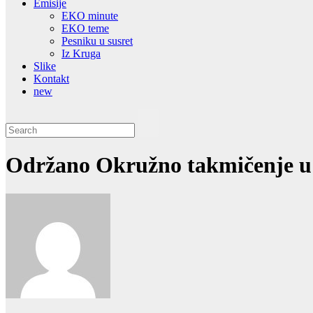
Emisije
EKO minute
EKO teme
Pesniku u susret
Iz Kruga
Slike
Kontakt
new
Održano Okružno takmičenje u 