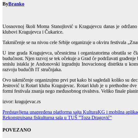
By
Branko
Uosnovnoj školi Moma Stanojlović u Kragujevcu danas je održano 
klubovi Kragujevca i Čukarice.
Takmičenje se na nivou cele Srbije organizuje u okviru festivala „Zna
U ime grada Kragujevca, učesnicima i organizatorima obratila se čla
budućnost. Njen razvoj se tek očekuje a Grad će podržavati građenje 
smislu istakla je Andonovski izgradnju Inovacionog distrikta u kome
razvoju budućih IT stručnjaka.
Ovo takmičenje organizujmo prvi put kako bi sagledali koliko su dec
Jestrović iz Rotari kluba Kragujevac. Rotari klub je u prethodne dve
formi festivala znanja nego međusobnog rivalstva. Veliko finale planira
izvor: kragujevac.rs
Post
Predstavljena unapređena platforma sajta KulturaKG i mobilna aplika
Rekonstruisana fiskulturna sala u TUŠ ”Toza Dragović”
navigation
POVEZANO