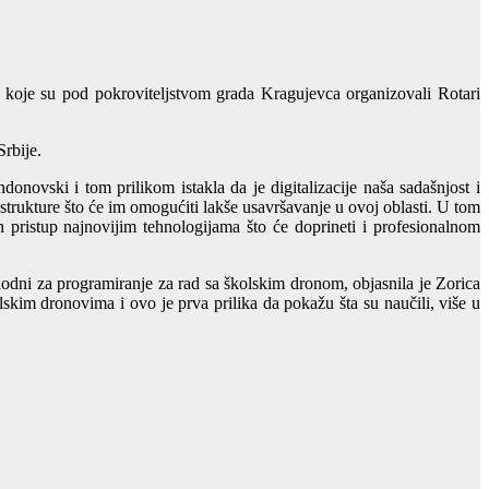
oje su pod pokroviteljstvom grada Kragujevca organizovali Rotari
Srbije.
novski i tom prilikom istakla da je digitalizacije naša sadašnjost i
trukture što će im omogućiti lakše usavršavanje u ovoj oblasti. U tom
n pristup najnovijim tehnologijama što će doprineti i profesionalnom
odni za programiranje za rad sa školskim dronom, objasnila je Zorica
skim dronovima i ovo je prva prilika da pokažu šta su naučili, više u