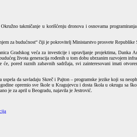
Okružno takmičanje u korišćenju dronova i osnovama programiranja k
njem za budućnost“ čiji je pokrovitelj Ministarstvo prosvete Republike 
nica Gradskog veća za investicije i upravljanje projektima, Danka Ando
budućeg života generacija rođenih u tom dobu ubrzanim razvojem infras
 će, pored raznih zabavnih sadržaja, svi zainteresovani imati otvore
a uspela da savladaju Skreč i Pajton – programske jezike koji su neoph
 godine opremio sve škole u Kragujevcu i dosta škola u okrugu sa škol
no je za april u Beogradu, najavila je Jestrović.
cija