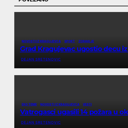
NOVOSTI IZ KRAGUJEVCA
SPORT
ZDRAVLJE
Grad Kragujevac ugostio decu iz
DEJAN SRETENOVIC
EKO TEME
NOVOSTI IZ KRAGUJEVCA
VESTI
Vatrogasci ugasili 14 požara u o
DEJAN SRETENOVIC