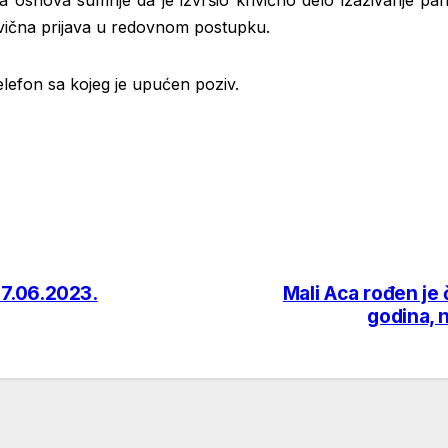
a osnova sumnje da je izvršio krivično delo izazivanje pan
rivična prijava u redovnom postupku.
elefon sa kojeg je upućen poziv.
7.06.2023.
Mali Aca rođen je
godina, 