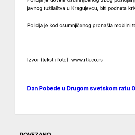
Policija je dovela osumnjičenog zbog postojanj
javnog tužilaštva u Kragujevcu, biti podneta k
Policija je kod osumnjičenog pronašla mobilni t
Izvor (tekst i foto): www.rtk.co.rs
Dan Pobede u Drugom svetskom ratu 0
Post
navigation
POVEZANO