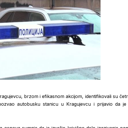
ragujevcu, brzom i efikasnom akcijom, identifikovali su četr
ozvao autobusku stanicu u Kragujevcu i prijavio da je 