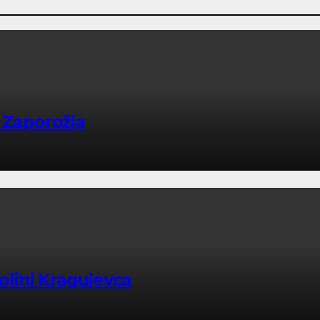
 Zaporožja
kolini Kragujevca