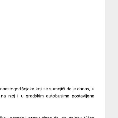
naestogodišnjaka koji se sumnjiči da je danas, u
na njoj i u gradskim autobusima postavljena