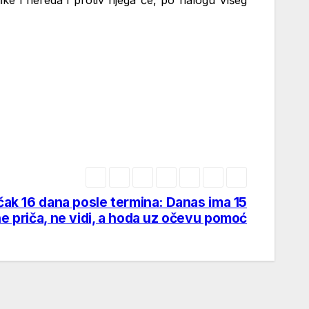
ike i nereda i protiv njega će, po nalogu Višeg
 čak 16 dana posle termina: Danas ima 15
ne priča, ne vidi, a hoda uz očevu pomoć