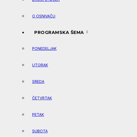
O OSNIVAČU
PROGRAMSKA ŠEMA
PONEDELJAK
UTORAK
SREDA
ČETVRTAK
PETAK
SUBOTA