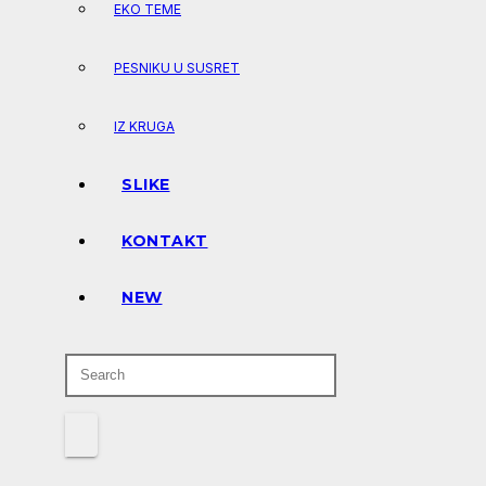
EKO TEME
PESNIKU U SUSRET
IZ KRUGA
SLIKE
KONTAKT
NEW