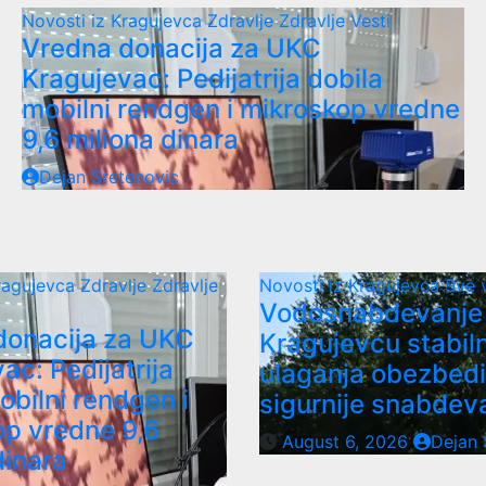
Novosti iz Kragujevca
Zdravlje
Zdravlje Vesti
Vredna donacija za UKC
Kragujevac: Pedijatrija dobila
mobilni rendgen i mikroskop vredne
9,6 miliona dinara
Dejan Sretenovic
Kragujevca
Zdravlje
Zdravlje
Novosti iz Kragujevca
Sve 
Vodosnabdevanje
donacija za UKC
Kragujevcu stabil
ac: Pedijatrija
ulaganja obezbedi
obilni rendgen i
sigurnije snabdev
op vredne 9,6
August 6, 2026
Dejan 
dinara