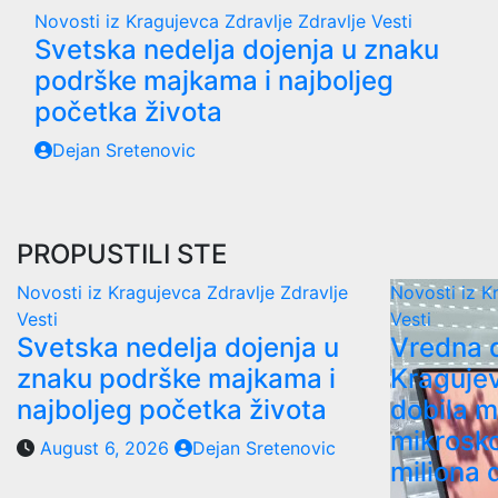
Novosti iz Kragujevca
Zdravlje
Zdravlje Vesti
Svetska nedelja dojenja u znaku
podrške majkama i najboljeg
početka života
Dejan Sretenovic
PROPUSTILI STE
Novosti iz Kragujevca
Zdravlje
Zdravlje
Novosti iz 
Vesti
Vesti
Svetska nedelja dojenja u
Vredna 
znaku podrške majkama i
Kragujev
najboljeg početka života
dobila m
mikrosk
August 6, 2026
Dejan Sretenovic
miliona 