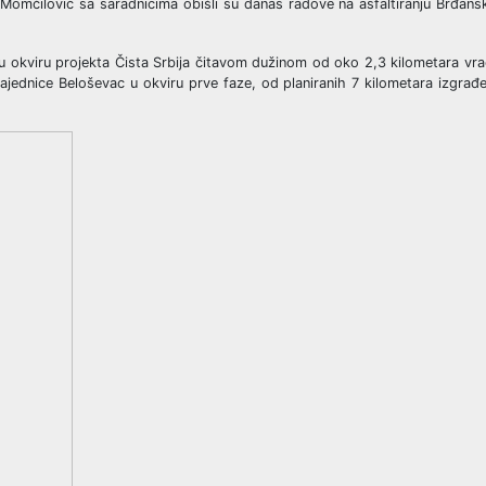
 Momčilović sa saradnicima obišli su danas radove na asfaltiranju Brđans
u okviru projekta Čista Srbija čitavom dužinom od oko 2,3 kilometara vra
zajednice Beloševac u okviru prve faze, od planiranih 7 kilometara izgra