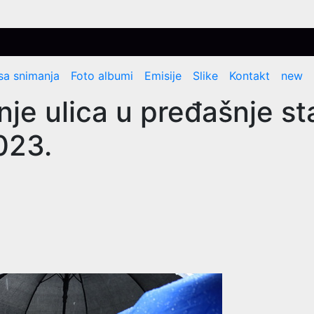
sa snimanja
Foto albumi
Emisije
Slike
Kontakt
new
e ulica u pređašnje sta
2023.