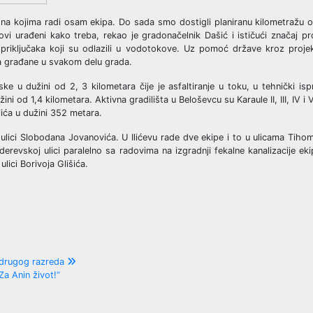
ta na kojima radi osam ekipa. Do sada smo dostigli planiranu kilometražu 
vi urađeni kako treba, rekao je gradonačelnik Dašić i ističući značaj pr
 priključaka koji su odlazili u vodotokove. Uz pomoć države kroz proj
za građane u svakom delu grada.
ke u dužini od 2, 3 kilometara čije je asfaltiranje u toku, u tehnički isp
žini od 1,4 kilometara. Aktivna gradilišta u Beloševcu su Karaule II, III, IV 
ića u dužini 352 metara.
lici Slobodana Jovanovića. U Ilićevu rade dve ekipe i to u ulicama Tihomi
erevskoj ulici paralelno sa radovima na izgradnji fekalne kanalizacije ek
lici Borivoja Glišića.
i drugog razreda
 Anin život!“