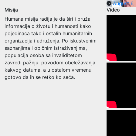
August 6
Misija
Video
Humana misija radija je da širi i pruža
informacije o životu i humanosti kako
pojedinaca tako i ostalih humanitarnih
organizacija i udruženja. Po iskustvenim
saznanjima i običnim istraživanjima,
populacija osoba sa invaliditetom
zavredi pažnju povodom obeležavanja
kakvog datuma, a u ostalom vremenu
gotovo da ih se retko ko seća.