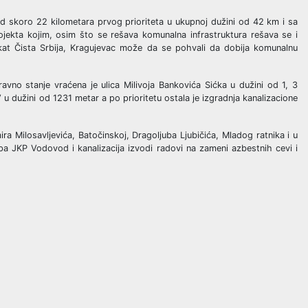
od skoro 22 kilometara prvog prioriteta u ukupnoj dužini od 42 km i sa
ojekta kojim, osim što se rešava komunalna infrastruktura rešava se i
ekat Čista Srbija, Kragujevac može da se pohvali da dobija komunalnu
ravno stanje vraćena je ulica Milivoja Bankovića Sićka u dužini od 1, 3
i V u dužini od 1231 metar a po prioritetu ostala je izgradnja kanalizacione
ra Milosavljevića, Batočinskoj, Dragoljuba Ljubičića, Mladog ratnika i u
ipa JKP Vodovod i kanalizacija izvodi radovi na zameni azbestnih cevi i