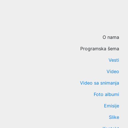
O nama
Programska šema
Vesti
Video
Video sa snimanja
Foto albumi
Emisije
Slike