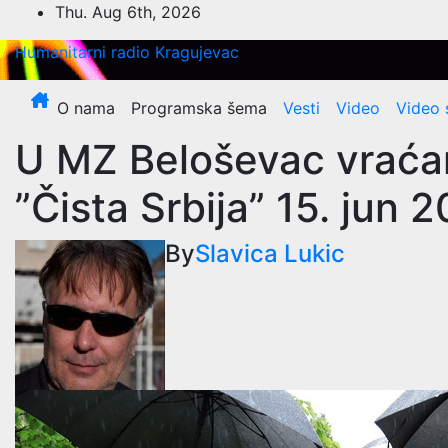
Skip
Thu. Aug 6th, 2026
to
Humanitarni radio Kragujevac
content
O nama
Programska šema
Vesti
Video
Video 
U MZ Beloševac vraćanj
”Čista Srbija” 15. jun 
By
Slavica Lukic