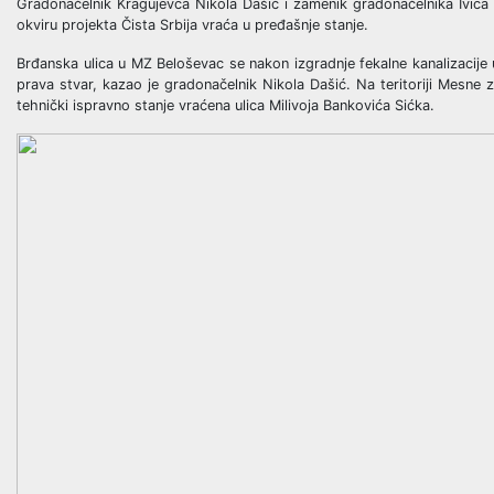
Gradonačelnik Kragujevca Nikola Dašić i zamenik gradonačelnika Ivica
okviru projekta Čista Srbija vraća u pređašnje stanje.
Brđanska ulica u MZ Beloševac se nakon izgradnje fekalne kanalizacije 
prava stvar, kazao je gradonačelnik Nikola Dašić. Na teritoriji Mesne 
tehnički ispravno stanje vraćena ulica Milivoja Bankovića Sićka.