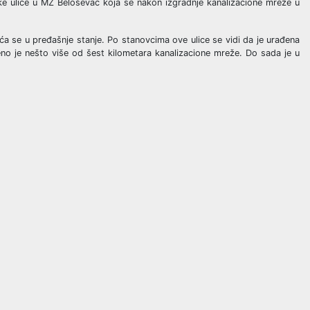
ke ulice u MZ Beloševac koja se nakon izgradnje kanalizacione mreže u
ća se u pređašnje stanje. Po stanovcima ove ulice se vidi da je urađena
đeno je nešto više od šest kilometara kanalizacione mreže. Do sada je u