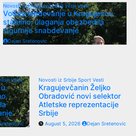
Novosti iz Kragujevca
Sve vesti
Vesti
Vodosnabdevanje u Kragujevcu
stabilno, ulaganja obezbedila
sigurnije snabdevanje
Dejan Sretenovic
vesti
Vesti
Novosti iz Srbije
Sport
Vesti
 u
Kragujevčanin Željko
no,
Obradović novi selektor
la
Atletske reprezentacije
anje
Srbije
Sretenovic
August 5, 2026
Dejan Sretenovic