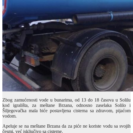
Zbog zamućenosti vode u bunarima, od 13 do 18 časova u Solilu
kod igrališta, za meštane Brzana, odnosno zaselaka Solilo i
Šiljegovačka mala biće postavljena cisterna sa zdravom, pijaćom
vodom.
Apeluje se na meštane Brzana da za piće ne koriste vodu sa svojih
česmi, već isključivo sa cisterne.