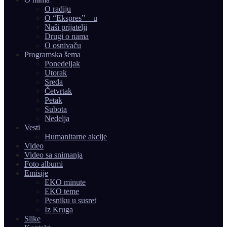
O radiju
O “Ekspres” – u
Naši prijatelji
Drugi o nama
O osnivaču
Programska šema
Ponedeljak
Utorak
Sreda
Četvrtak
Petak
Subota
Nedelja
Vesti
Humanitarne akcije
Video
Video sa snimanja
Foto albumi
Emisije
EKO minute
EKO teme
Pesniku u susret
Iz Kruga
Slike