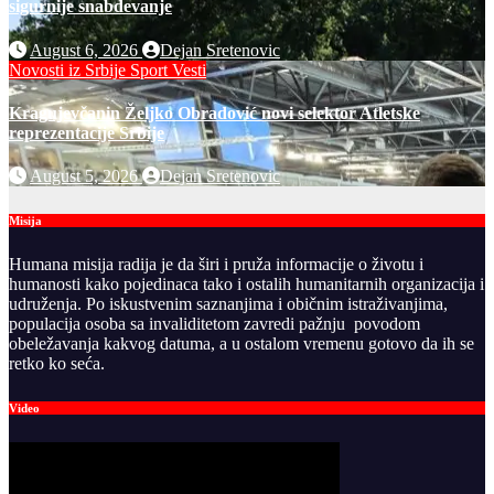
sigurnije snabdevanje
August 6, 2026
Dejan Sretenovic
Novosti iz Srbije
Sport
Vesti
Kragujevčanin Željko Obradović novi selektor Atletske
reprezentacije Srbije
August 5, 2026
Dejan Sretenovic
Misija
Humana misija radija je da širi i pruža informacije o životu i
humanosti kako pojedinaca tako i ostalih humanitarnih organizacija i
udruženja. Po iskustvenim saznanjima i običnim istraživanjima,
populacija osoba sa invaliditetom zavredi pažnju povodom
obeležavanja kakvog datuma, a u ostalom vremenu gotovo da ih se
retko ko seća.
Video