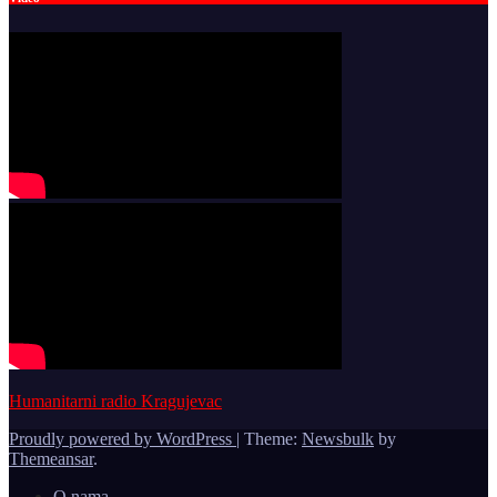
Humanitarni radio Kragujevac
Proudly powered by WordPress
|
Theme:
Newsbulk
by
Themeansar
.
O nama