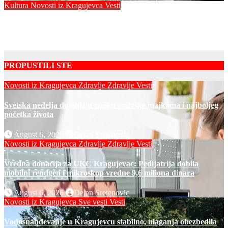
Kultura
Novosti iz Kragujevca
Vesti
Javni čas crtanja u Kragujevcu – Da česme zažive
Dejan Sretenovic
PROPUSTILI STE
Novosti iz Kragujevca
Zdravlje
Zdravlje Vesti
Svetska nedelja dojenja u znaku podrške majkama i najboljeg
početka života
August 6, 2026
Dejan Sretenovic
Novosti iz Kragujevca
Zdravlje
Zdravlje Vesti
Vredna donacija za UKC Kragujevac: Pedijatrija dobila
mobilni rendgen i mikroskop vredne 9,6 miliona dinara
August 6, 2026
Dejan Sretenovic
Novosti iz Kragujevca
Sve vesti
Vesti
Vodosnabdevanje u Kragujevcu stabilno, ulaganja obezbedila