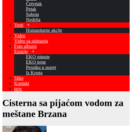
Četvrtak
Petak
Subota
Nedelja
Vesti
Humanitarne akcije
Video
Video sa snimanja
Foto albumi
Emisije
EKO minute
EKO teme
Pesniku u susret
Iz Kruga
Slike
Kontakt
new
Cisterna sa pijaćom vodom za
meštane Brzana