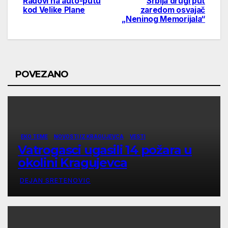
Radovi na auto-putu
Srbija drugi put
Post
kod Velike Plane
zaredom osvajač
„Neninog Memorijala“
navigation
POVEZANO
EKO TEME
NOVOSTI IZ KRAGUJEVCA
VESTI
Vatrogasci ugasili 14 požara u
okolini Kragujevca
DEJAN SRETENOVIC