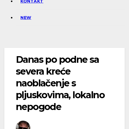
KONTAKT
NEW
Danas po podne sa
severa kreće
naoblačenje s
pljuskovima, lokalno
nepogode