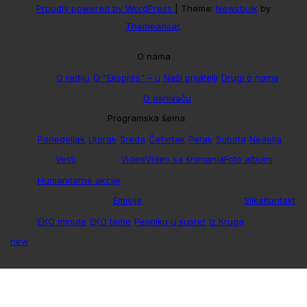
Proudly powered by WordPress
|
Theme:
Newsbulk
by
Themeansar
.
O nama
O radiju
O “Ekspres” – u
Naši prijatelji
Drugi o nama
O osnivaču
Programska šema
Ponedeljak
Utorak
Sreda
Četvrtak
Petak
Subota
Nedelja
Vesti
Video
Video sa snimanja
Foto albumi
Humanitarne akcije
Emisije
Slike
Kontakt
EKO minute
EKO teme
Pesniku u susret
Iz Kruga
new