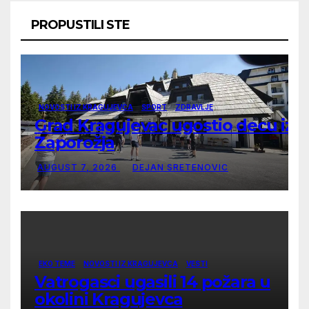
PROPUSTILI STE
NOVOSTI IZ KRAGUJEVCA
SPORT
ZDRAVLJE
Grad Kragujevac ugostio decu iz
Zaporožja
AUGUST 7, 2026
DEJAN SRETENOVIC
EKO TEME
NOVOSTI IZ KRAGUJEVCA
VESTI
Vatrogasci ugasili 14 požara u
okolini Kragujevca