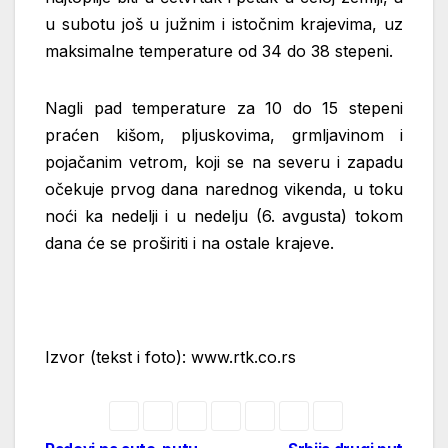
u subotu još u južnim i istočnim krajevima, uz
maksimalne temperature od 34 do 38 stepeni.
Nagli pad temperature za 10 do 15 stepeni
praćen kišom, pljuskovima, grmljavinom i
pojačanim vetrom, koji se na severu i zapadu
očekuje prvog dana narednog vikenda, u toku
noći ka nedelji i u nedelju (6. avgusta) tokom
dana će se proširiti i na ostale krajeve.
Izvor (tekst i foto): www.rtk.co.rs