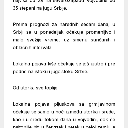
najviša od 29 na severozapadu Vojvodine do
35 stepeni na jugu Srbije.
Prema prognozi za narednih sedam dana, u
Srbiji se u ponedeljak očekuje promenljivo i
malo svežije vreme, uz smenu sunčanih i
oblačnih intervala.
Lokalna pojava kiše očekuje se još ujutro i pre
podne na istoku i jugoistoku Srbije.
Od utorka sve toplije.
Lokalna pojava pljuskova sa grmljavinom
očekuje se samo u noći između utorka i srede,
kao i u sredu tokom dana u Vojvodini, dok će
najtoplije biti u četvrtak i petak u celoj zemlji, a