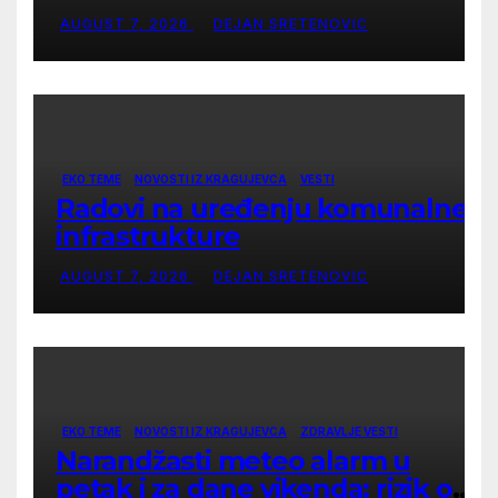
AUGUST 7, 2026
DEJAN SRETENOVIC
EKO TEME
NOVOSTI IZ KRAGUJEVCA
VESTI
Radovi na uređenju komunalne
infrastrukture
AUGUST 7, 2026
DEJAN SRETENOVIC
EKO TEME
NOVOSTI IZ KRAGUJEVCA
ZDRAVLJE VESTI
Narandžasti meteo alarm u
petak i za dane vikenda: rizik od