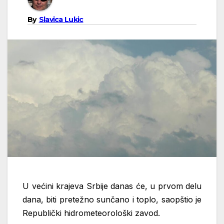
By
Slavica Lukic
U većini krajeva Srbije danas će, u prvom delu
dana, biti pretežno sunčano i toplo, saopštio je
Republički hidrometeorološki zavod.