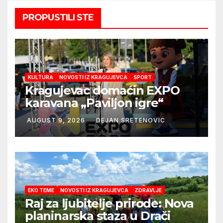
PROPUSTILI STE
KULTURA
NOVOSTI IZ KRAGUJEVCA
SPORT
Kragujevac domaćin EXPO
karavana „Paviljon igre“
AUGUST 9, 2026
DEJAN SRETENOVIC
EKO TEME
NOVOSTI IZ KRAGUJEVCA
ZDRAVLJE
Raj za ljubitelje prirode: Nova
planinarska staza u Drači