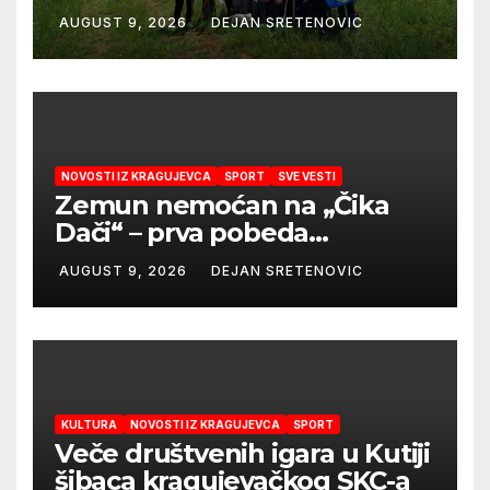
AUGUST 9, 2026
DEJAN SRETENOVIC
NOVOSTI IZ KRAGUJEVCA
SPORT
SVE VESTI
Zemun nemoćan na „Čika
Dači“ – prva pobeda
Radničkog u drugom
AUGUST 9, 2026
DEJAN SRETENOVIC
mandatu Feđe Dudića
KULTURA
NOVOSTI IZ KRAGUJEVCA
SPORT
Veče društvenih igara u Kutiji
šibaca kragujevačkog SKC-a