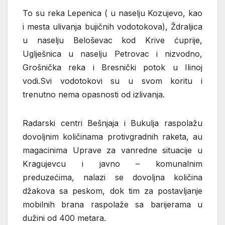
To su reka Lepenica ( u naselju Kozujevo, kao
i mesta ulivanja bujičnih vodotokova), Ždraljica
u naselju Beloševac kod Krive ćuprije,
Uglješnica u naselju Petrovac i nizvodno,
Grošnička reka i Bresnički potok u Ilinoj
vodi.Svi vodotokovi su u svom koritu i
trenutno nema opasnosti od izlivanja.
Radarski centri Bešnjaja i Bukulja raspolažu
dovoljnim količinama protivgradnih raketa, au
magacinima Uprave za vanredne situacije u
Kragujevcu i javno – komunalnim
preduzećima, nalazi se dovoljna količina
džakova sa peskom, dok tim za postavljanje
mobilnih brana raspolaže sa barijerama u
dužini od 400 metara.