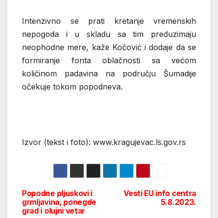
Intenzivno se prati kretanje vremenskih
nepogoda i u skladu sa tim preduzimaju
neophodne mere, kaže Kočović i dodaje da se
formiranje fonta oblačnosti sa većom
količinom padavina na području Šumadije
očekuje tokom popodneva.
Izvor (tekst i foto): www.kragujevac.ls.gov.rs
Popodne pljuskovi i
Vesti EU info centra
Post
grmljavina, ponegde
5.8.2023.
grad i olujni vetar