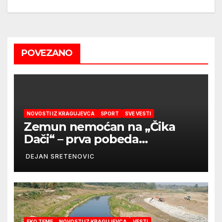
navigation
POVEZANO
NOVOSTI IZ KRAGUJEVCA
SPORT
SVE VESTI
Zemun nemoćan na „Čika
Dači“ – prva pobeda
Radničkog u drugom
DEJAN SRETENOVIC
mandatu Feđe Dudića
EKO TEME
NOVOSTI IZ KRAGUJEVCA
VESTI