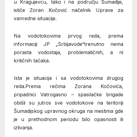
u Kragujevcu, tako i na području Šumadije,
ističe Zoran Kočović načelnik Uprave za
vanredne situacije.
Na vodotokovima prvog reda, prema
informaciji JP „Srbijavode“trenutno nema
porasta vodostaja, problematičnih, a ni
kritičnih tačaka.
Ista je situacija i sa vodotokovima drugog
reda.Prema rečima Zorana Kočovića,
pripadnici Vatrogasno – spasilačke brigade
obišli su jutros sve vodotokove na teritoriji
Šumadijskog upravnog okruga na mestima gde
je u prethodnom periodu bilo opasnosti ili
izlivanja.