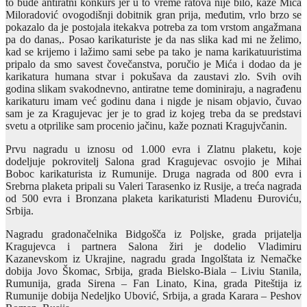
to bude antiratni konkurs jer u to vreme ratova nije bilo, kaže Mića
Miloradović ovogodišnji dobitnik gran prija, međutim, vrlo brzo se
pokazalo da je postojala itekakva potreba za tom vrstom angažmana
pa do danas,. Posao karikaturiste je da nas slika kad mi ne želimo,
kad se krijemo i lažimo sami sebe pa tako je nama karikatuuristima
pripalo da smo savest čovečanstva, poručio je Mića i dodao da je
karikatura humana stvar i pokušava da zaustavi zlo. Svih ovih
godina slikam svakodnevno, antiratne teme dominiraju, a nagrađenu
karikaturu imam već godinu dana i nigde je nisam objavio, čuvao
sam je za Kragujevac jer je to grad iz kojeg treba da se predstavi
svetu a otprilike sam procenio jačinu, kaže poznati Kragujvčanin.
Prvu nagradu u iznosu od 1.000 evra i Zlatnu plaketu, koje
dodeljuje pokrovitelj Salona grad Kragujevac osvojio je Mihai
Boboc karikaturista iz Rumunije. Druga nagrada od 800 evra i
Srebrna plaketa pripali su Valeri Tarasenko iz Rusije, a treća nagrada
od 500 evra i Bronzana plaketa karikaturisti Mladenu Đuroviću,
Srbija.
Nagradu gradonačelnika Bidgošča iz Poljske, grada prijatelja
Kragujevca i partnera Salona žiri je dodelio Vladimiru
Kazanevskom iz Ukrajine, nagradu grada Ingolštata iz Nemačke
dobija Jovo Škomac, Srbija, grada Bielsko-Biala – Liviu Stanila,
Rumunija, grada Sirena – Fan Linato, Kina, grada Piteštija iz
Rumunije dobija Nedeljko Ubović, Srbija, a grada Karara – Peshov