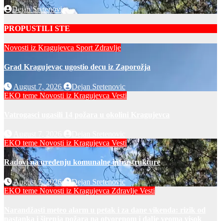
Dejan Sretenovic
PROPUSTILI STE
Novosti iz Kragujevca
Sport
Zdravlje
Grad Kragujevac ugostio decu iz Zaporožja
August 7, 2026
Dejan Sretenovic
EKO teme
Novosti iz Kragujevca
Vesti
Vatrogasci ugasili 14 požara u okolini Kragujevca
August 7, 2026
Dejan Sretenovic
EKO teme
Novosti iz Kragujevca
Vesti
Radovi na uređenju komunalne infrastrukture
August 7, 2026
Dejan Sretenovic
EKO teme
Novosti iz Kragujevca
Zdravlje Vesti
Narandžasti meteo alarm u petak i za dane vikenda: rizik od
nastanka i širenja požara na otvorenom i dalje veoma visok