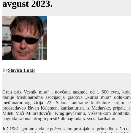
avgust 2023.
By
Slavica Lukic
Gran prix Vesnik mira“ i novčana nagrada od 1 500 evra, koju
daruje Međunarodna asocijacija gradova „kurira mira“ odlukom
međunarodnog žirija 22. Salona antiratne karikature kojim je
predsedavao Ištvan Kelemen, karikatiurista iz Mađarske, pripala je
Mileti Mići Miloradoviću, Kragujevčaninu, višestrukom dobitniku
nagrada salona i drugih prestižnih nagrada iz sveta karikature.
Još 1981. godine kada je počeo salon postojale su primedbe zašto da