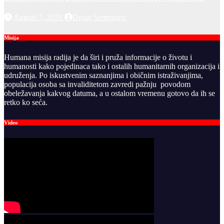
August 7, 2026
Dejan Sretenovic
Misija
Humana misija radija je da širi i pruža informacije o životu i
humanosti kako pojedinaca tako i ostalih humanitarnih organizacija i
udruženja. Po iskustvenim saznanjima i običnim istraživanjima,
populacija osoba sa invaliditetom zavredi pažnju povodom
obeležavanja kakvog datuma, a u ostalom vremenu gotovo da ih se
retko ko seća.
Video