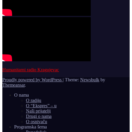
Humanitarni radio Kragujevac
Proudly powered by WordPress
|
Theme:
Newsbulk
by
Themeansar
.
O nama
O radiju
O “Ekspres” – u
Naši prijatelji
Drugi o nama
O osnivaču
Programska šema