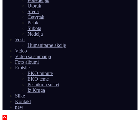
Ponedeljak
Utorak
Sreda
Četvrtak
Petak
Subota
Nedelja
Vesti
Humanitarne akcije
Video
Video sa snimanja
Foto albumi
Emisije
EKO minute
EKO teme
Pesniku u susret
Iz Kruga
Slike
Kontakt
new