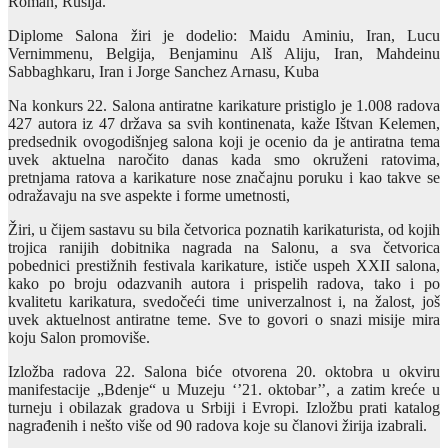
Roman, Rusija.
Diplome Salona žiri je dodelio: Maidu Aminiu, Iran, Lucu
Vernimmenu, Belgija, Benjaminu Alš Aliju, Iran, Mahdeinu
Sabbaghkaru, Iran i Jorge Sanchez Arnasu, Kuba
Na konkurs 22. Salona antiratne karikature pristiglo je 1.008 radova
427 autora iz 47 država sa svih kontinenata, kaže Ištvan Kelemen,
predsednik ovogodišnjeg salona koji je ocenio da je antiratna tema
uvek aktuelna naročito danas kada smo okruženi ratovima,
pretnjama ratova a karikature nose značajnu poruku i kao takve se
odražavaju na sve aspekte i forme umetnosti,
Žiri, u čijem sastavu su bila četvorica poznatih karikaturista, od kojih
trojica ranijih dobitnika nagrada na Salonu, a sva četvorica
pobednici prestižnih festivala karikature, ističe uspeh XXII salona,
kako po broju odazvanih autora i prispelih radova, tako i po
kvalitetu karikatura, svedočeći time univerzalnost i, na žalost, još
uvek aktuelnost antiratne teme. Sve to govori o snazi misije mira
koju Salon promoviše.
Izložba radova 22. Salona biće otvorena 20. oktobra u okviru
manifestacije „Bdenje“ u Muzeju ‘’21. oktobar’’, a zatim kreće u
turneju i obilazak gradova u Srbiji i Evropi. Izložbu prati katalog
nagrađenih i nešto više od 90 radova koje su članovi žirija izabrali.