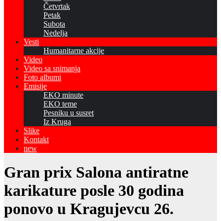
Četvrtak
Petak
Subota
Nedelja
Vesti
Humanitarne akcije
Video
Video sa snimanja
Foto albumi
Emisije
EKO minute
EKO teme
Pesniku u susret
Iz Kruga
Slike
Kontakt
new
Gran prix Salona antiratne
karikature posle 30 godina
ponovo u Kragujevcu 26.