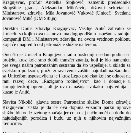
Kragujevac, prof.dr Anđelka Stojković, zamenik predsednika
Skupštine grada, Aleksandar Milošević, državni sekretar u
Ministarstvu zdravlja, Mila Jovanović Vuković (Unicef), Svetlana
Jovanović Mitić (DM Srbija).
Direktor Doma zdravlja Kragujevac, Vasilije Antić zahvalio se
Unicefu sa kojim ova ustanova ima dugogodišnju uspešnu saradnju,
kompaniji DM i Ministarstvu zdravlja, na ovom vrednom poklonu
koju će unaprediti rad patronažne službe na terenu.
Ono što je Unicef u Kragujevcu radio poslednjih sedam godina su
projekti kroz koje smo dobili transfer znanja, koji je bio namenjen
pre svega našim patronažnim sestrama da što uspešnije, u skladu sa
svetskom praksom, pruže zdravstvenu zaštitu najmlađima.Saradnja
sa Unicefom uspostavljena je i kroz Lego projekat koji se odnosi na
rani razvoj dece, „Razigrano roditeljstvo“, kao i donacije u
kompjuterskoj opremi, ali je ova današnja svakako najvrednija –
kazao je Antić.
Slavica Nikolić, glavna sestra Patronažne službe Doma zdravlja
Kragujevac istakla je da će ova dopuna voznom parku njihove
službe biti od izuzetnog značaja jer će na taj način moći da dođu do
najudaljenijih porodica i budu uz njih u njihovim najvažnijim
trenucima.