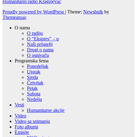
Humanitarni radio Kragujevac
Proudly powered by WordPress
|
Theme:
Newsbulk
by
Themeansar
.
O nama
O radiju
O “Ekspres” – u
Naši prijatelji
Drugi o nama
O osnivaču
Programska šema
Ponedeljak
Utorak
Sreda
Četvrtak
Petak
Subota
Nedelja
Vesti
Humanitarne akcije
Video
Video sa snimanja
Foto albumi
Emisije