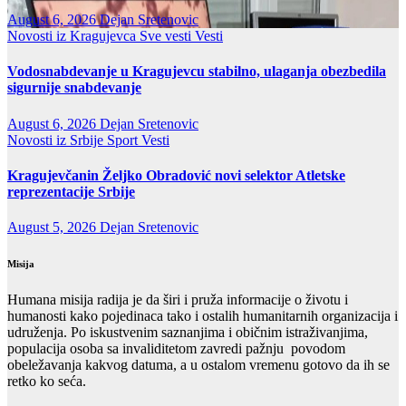
August 6, 2026
Dejan Sretenovic
Novosti iz Kragujevca
Sve vesti
Vesti
Vodosnabdevanje u Kragujevcu stabilno, ulaganja obezbedila
sigurnije snabdevanje
August 6, 2026
Dejan Sretenovic
Novosti iz Srbije
Sport
Vesti
Kragujevčanin Željko Obradović novi selektor Atletske
reprezentacije Srbije
August 5, 2026
Dejan Sretenovic
Misija
Humana misija radija je da širi i pruža informacije o životu i
humanosti kako pojedinaca tako i ostalih humanitarnih organizacija i
udruženja. Po iskustvenim saznanjima i običnim istraživanjima,
populacija osoba sa invaliditetom zavredi pažnju povodom
obeležavanja kakvog datuma, a u ostalom vremenu gotovo da ih se
retko ko seća.