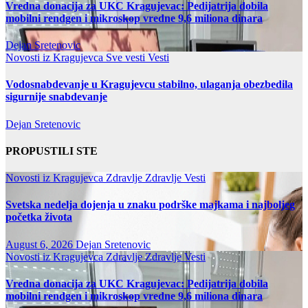
Vredna donacija za UKC Kragujevac: Pedijatrija dobila
mobilni rendgen i mikroskop vredne 9,6 miliona dinara
Dejan Sretenovic
Novosti iz Kragujevca
Sve vesti
Vesti
Vodosnabdevanje u Kragujevcu stabilno, ulaganja obezbedila
sigurnije snabdevanje
Dejan Sretenovic
PROPUSTILI STE
Novosti iz Kragujevca
Zdravlje
Zdravlje Vesti
Svetska nedelja dojenja u znaku podrške majkama i najboljeg
početka života
August 6, 2026
Dejan Sretenovic
Novosti iz Kragujevca
Zdravlje
Zdravlje Vesti
Vredna donacija za UKC Kragujevac: Pedijatrija dobila
mobilni rendgen i mikroskop vredne 9,6 miliona dinara