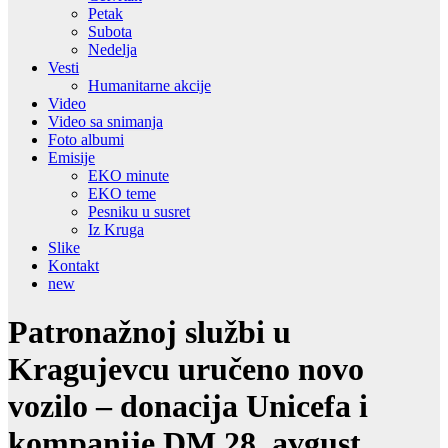
Petak
Subota
Nedelja
Vesti
Humanitarne akcije
Video
Video sa snimanja
Foto albumi
Emisije
EKO minute
EKO teme
Pesniku u susret
Iz Kruga
Slike
Kontakt
new
Patronažnoj službi u
Kragujevcu uručeno novo
vozilo – donacija Unicefa i
kompanije DM 28. avgust