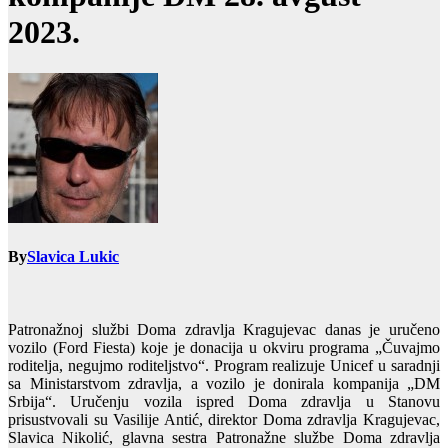
2023.
By
Slavica Lukic
Patronažnoj službi Doma zdravlja Kragujevac danas je uručeno
vozilo (Ford Fiesta) koje je donacija u okviru programa „Čuvajmo
roditelja, negujmo roditeljstvo“. Program realizuje Unicef u saradnji
sa Ministarstvom zdravlja, a vozilo je donirala kompanija „DM
Srbija“. Uručenju vozila ispred Doma zdravlja u Stanovu
prisustvovali su Vasilije Antić, direktor Doma zdravlja Kragujevac,
Slavica Nikolić, glavna sestra Patronažne službe Doma zdravlja