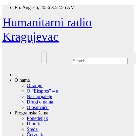
Skip
Fri. Aug 7th, 2026
8:52:56 AM
to
content
Humanitarni radio
Kragujevac
O nama
O radiju
O “Ekspres” – u
Naši prijatelji
Drugi o nama
O osnivaču
Programska šema
Ponedeljak
Utorak
Sreda
Četvrtak