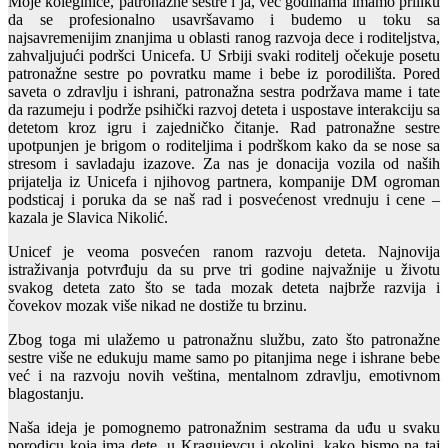
Moje koleginice, patronažne sestre i ja, već godinama imamo priliku
da se profesionalno usavršavamo i budemo u toku sa
najsavremenijim znanjima u oblasti ranog razvoja dece i roditeljstva,
zahvaljujući podršci Unicefa. U Srbiji svaki roditelj očekuje posetu
patronažne sestre po povratku mame i bebe iz porodilišta. Pored
saveta o zdravlju i ishrani, patronažna sestra podržava mame i tate
da razumeju i podrže psihički razvoj deteta i uspostave interakciju sa
detetom kroz igru i zajedničko čitanje. Rad patronažne sestre
upotpunjen je brigom o roditeljima i podrškom kako da se nose sa
stresom i savladaju izazove. Za nas je donacija vozila od naših
prijatelja iz Unicefa i njihovog partnera, kompanije DM ogroman
podsticaj i poruka da se naš rad i posvećenost vrednuju i cene –
kazala je Slavica Nikolić.
Unicef je veoma posvećen ranom razvoju deteta. Najnovija
istraživanja potvrđuju da su prve tri godine najvažnije u životu
svakog deteta zato što se tada mozak deteta najbrže razvija i
čovekov mozak više nikad ne dostiže tu brzinu.
Zbog toga mi ulažemo u patronažnu službu, zato što patronažne
sestre više ne edukuju mame samo po pitanjima nege i ishrane bebe
već i na razvoju novih veština, mentalnom zdravlju, emotivnom
blagostanju.
Naša ideja je pomognemo patronažnim sestrama da uđu u svaku
porodicu koja ima dete, u Kragujevcu i okolini, kako bismo na taj