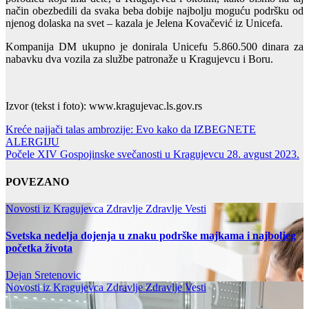
način obezbedili da svaka beba dobije najbolju moguću podršku od
njenog dolaska na svet – kazala je Jelena Kovačević iz Unicefa.
Kompanija DM ukupno je donirala Unicefu 5.860.500 dinara za
nabavku dva vozila za službe patronaže u Kragujevcu i Boru.
Izvor (tekst i foto): www.kragujevac.ls.gov.rs
Post
Kreće najjači talas ambrozije: Evo kako da IZBEGNETE
ALERGIJU
navigation
Počele XIV Gospojinske svečanosti u Kragujevcu 28. avgust 2023.
POVEZANO
Novosti iz Kragujevca
Zdravlje
Zdravlje Vesti
Svetska nedelja dojenja u znaku podrške majkama i najboljeg
početka života
Dejan Sretenovic
Novosti iz Kragujevca
Zdravlje
Zdravlje Vesti