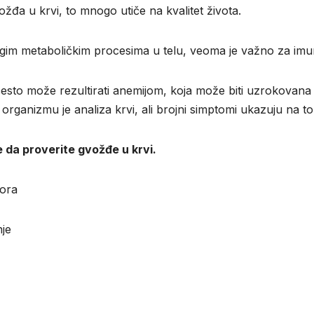
ožđa u krvi, to mnogo utiče na kvalitet života.
im metaboličkim procesima u telu, veoma je važno za imun
esto može rezultirati anemijom, koja može biti uzrokovana
rganizmu je analiza krvi, ali brojni simptomi ukazuju na 
e da proverite gvožđe u krvi.
mora
nje