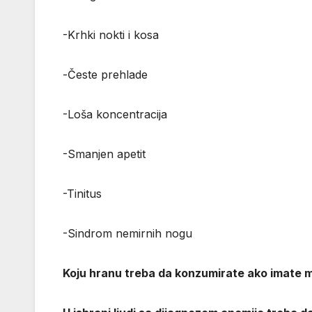
-Krhki nokti i kosa
-Česte prehlade
-Loša koncentracija
-Smanjen apetit
-Tinitus
-Sindrom nemirnih nogu
Koju hranu treba da konzumirate ako imate m