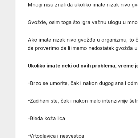
Mnogi nisu znali da ukoliko imate nizak nivo gv
Gvožđe, osim toga što igra važnu ulogu u mnog
Ako imate nizak nivo gvožđa u organizmu, to č
da proverimo da li imamo nedostatak gvožđa u o
Ukoliko imate neki od ovih problema, vreme j
-Brzo se umorite, čak i nakon dugog sna i od
-Zadihani ste, čak i nakon malo intenzivnije šet
-Bleda koža lica
-Vrtoglavica i nesvestica