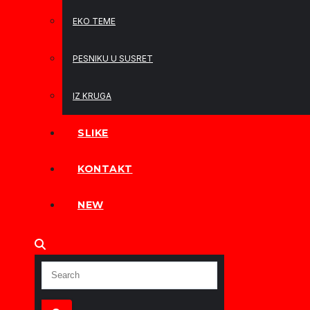
EKO TEME
PESNIKU U SUSRET
IZ KRUGA
SLIKE
KONTAKT
NEW