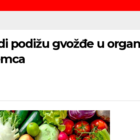
di podižu gvožđe u organi
emca