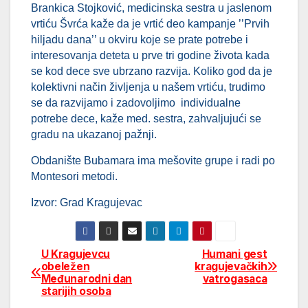
Brankica Stojković, medicinska sestra u jaslenom
vrtiću Švrća kaže da je vrtić deo kampanje ’’Prvih
hiljadu dana’’ u okviru koje se prate potrebe i
interesovanja deteta u prve tri godine života kada
se kod dece sve ubrzano razvija. Koliko god da je
kolektivni način življenja u našem vrtiću, trudimo
se da razvijamo i zadovoljimo individualne
potrebe dece, kaže med. sestra, zahvaljujući se
gradu na ukazanoj pažnji.
Obdanište Bubamara ima mešovite grupe i radi po
Montesori metodi.
Izvor: Grad Kragujevac
U Kragujevcu
Humani gest
Post
obeležen
kragujevačkih
Međunarodni dan
vatrogasaca
navigation
starijih osoba