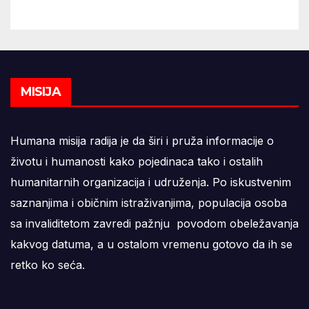
MISIJA
Humana misija radija je da širi i pruža informacije o
životu i humanosti kako pojedinaca tako i ostalih
humanitarnih organizacija i udruženja. Po iskustvenim
saznanjima i običnim istraživanjima, populacija osoba
sa invaliditetom zavredi pažnju povodom obeležavanja
kakvog datuma, a u ostalom vremenu gotovo da ih se
retko ko seća.