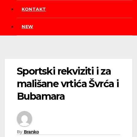
KONTAKT
NEW
Sportski rekviziti i za
mališane vrtića Švrća i
Bubamara
By
Branko