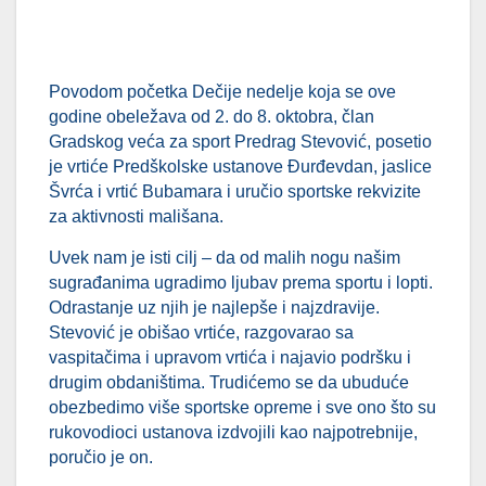
Povodom početka Dečije nedelje koja se ove
godine obeležava od 2. do 8. oktobra, član
Gradskog veća za sport Predrag Stevović, posetio
je vrtiće Predškolske ustanove Đurđevdan, jaslice
Švrća i vrtić Bubamara i uručio sportske rekvizite
za aktivnosti mališana.
Uvek nam je isti cilj – da od malih nogu našim
sugrađanima ugradimo ljubav prema sportu i lopti.
Odrastanje uz njih je najlepše i najzdravije.
Stevović je obišao vrtiće, razgovarao sa
vaspitačima i upravom vrtića i najavio podršku i
drugim obdaništima. Trudićemo se da ubuduće
obezbedimo više sportske opreme i sve ono što su
rukovodioci ustanova izdvojili kao najpotrebnije,
poručio je on.