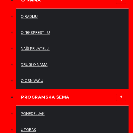
O NAMA
O RADIJU
O “EKSPRES” – U
NAŠI PRIJATELJI
DRUGI O NAMA
O OSNIVAČU
PROGRAMSKA ŠEMA
PONEDELJAK
UTORAK