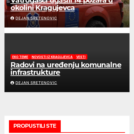
Vatrogasci ugasili 14 požara u
okolini Kragujevca
DEJAN SRETENOVIC
EKO TEME
NOVOSTI IZ KRAGUJEVCA
VESTI
Radovi na uređenju komunalne
infrastrukture
DEJAN SRETENOVIC
PROPUSTILI STE