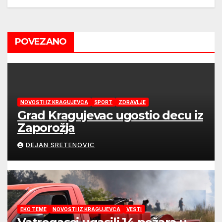
POVEZANO
NOVOSTI IZ KRAGUJEVCA
SPORT
ZDRAVLJE
Grad Kragujevac ugostio decu iz
Zaporožja
DEJAN SRETENOVIC
EKO TEME
NOVOSTI IZ KRAGUJEVCA
VESTI