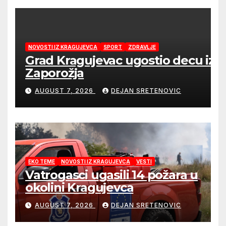
NOVOSTI IZ KRAGUJEVCA
SPORT
ZDRAVLJE
Grad Kragujevac ugostio decu iz
Zaporožja
AUGUST 7, 2026
DEJAN SRETENOVIC
EKO TEME
NOVOSTI IZ KRAGUJEVCA
VESTI
Vatrogasci ugasili 14 požara u
okolini Kragujevca
AUGUST 7, 2026
DEJAN SRETENOVIC