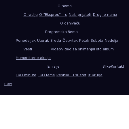
O nama
O radiju
O “Ekspres” – u
Naši prijatelji
Drugi o nama
O osnivaču
Programska šema
Ponedeljak
Utorak
Sreda
Četvrtak
Petak
Subota
Nedelja
Vesti
Video
Video sa snimanja
Foto albumi
Humanitarne akcije
Emisije
Slike
Kontakt
EKO minute
EKO teme
Pesniku u susret
Iz Kruga
new