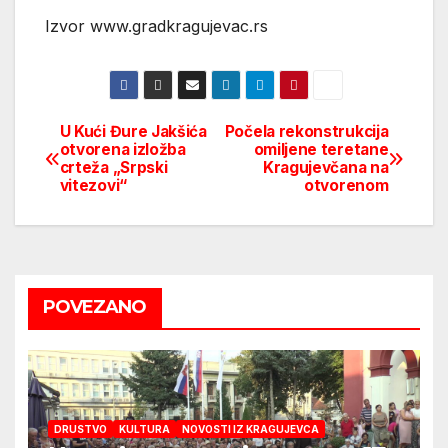
Izvor www.gradkragujevac.rs
U Kući Đure Jakšića
Počela rekonstrukcija
Post
otvorena izložba
omiljene teretane
crteža „Srpski
Kragujevčana na
navigation
vitezovi“
otvorenom
POVEZANO
DRUSTVO
KULTURA
NOVOSTI IZ KRAGUJEVCA