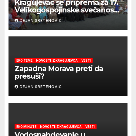
Kragujevac se priprema za 17.
Velikogospojinske svečanosti
koje počinju 27. avgusta!
DEJAN SRETENOVIC
EKO TEME
NOVOSTI IZ KRAGUJEVCA
VESTI
Zapadna Morava preti da
presuši?
DEJAN SRETENOVIC
EKO MINUTE
NOVOSTI IZ KRAGUJEVCA
VESTI
Vodosnabdevanje u