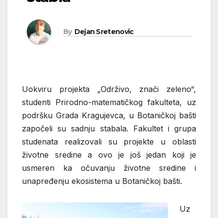
By
Dejan Sretenovic
Uokviru projekta „Održivo, znači zeleno“,
studenti Prirodno-matematičkog fakulteta, uz
podršku Grada Kragujevca, u Botaničkoj bašti
započeli su sadnju stabala. Fakultet i grupa
studenata realizovali su projekte u oblasti
životne sredine a ovo je još jedan koji je
usmeren ka očuvanju životne sredine i
unapređenju ekosistema u Botaničkoj bašti.
Uz