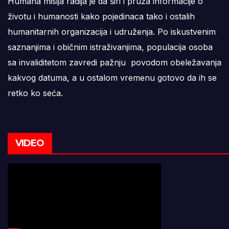
Humana misija radija je da širi i pruža informacije o
životu i humanosti kako pojedinaca tako i ostalih
humanitarnih organizacija i udruženja. Po iskustvenim
saznanjima i običnim istraživanjima, populacija osoba
sa invaliditetom zavredi pažnju povodom obeležavanja
kakvog datuma, a u ostalom vremenu gotovo da ih se
retko ko seća.
VIDEO