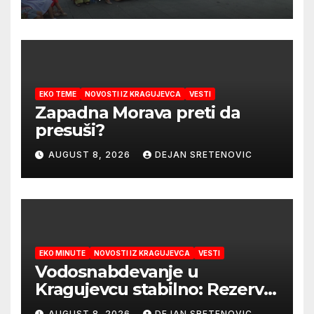
EKO TEME
NOVOSTI IZ KRAGUJEVCA
VESTI
Zapadna Morava preti da
presuši?
AUGUST 8, 2026
DEJAN SRETENOVIC
EKO MINUTE
NOVOSTI IZ KRAGUJEVCA
VESTI
Vodosnabdevanje u
Kragujevcu stabilno: Rezerve
vode za godinu dana
AUGUST 8, 2026
DEJAN SRETENOVIC