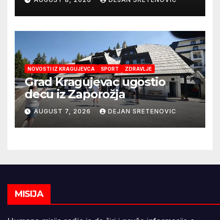
NOVOSTI IZ KRAGUJEVCA
SPORT
ZDRAVLJE
Grad Kragujevac ugostio
decu iz Zaporožja
AUGUST 7, 2026
DEJAN SRETENOVIC
MISIJA