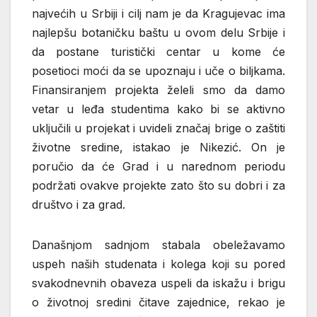
najvećih u Srbiji i cilj nam je da Kragujevac ima
najlepšu botaničku baštu u ovom delu Srbije i
da postane turistički centar u kome će
posetioci moći da se upoznaju i uče o biljkama.
Finansiranjem projekta želeli smo da damo
vetar u leđa studentima kako bi se aktivno
uključili u projekat i uvideli značaj brige o zaštiti
životne sredine, istakao je Nikezić. On je
poručio da će Grad i u narednom periodu
podržati ovakve projekte zato što su dobri i za
društvo i za grad.
Današnjom sadnjom stabala obeležavamo
uspeh naših studenata i kolega koji su pored
svakodnevnih obaveza uspeli da iskažu i brigu
o životnoj sredini čitave zajednice, rekao je