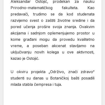
Aleksandar Ostojić, prodekan za nauku
Prirodno-matematičkog fakulteta. Kao
predavači, trudimo se da kod studenata
razvijemo svest o zaštiti životne sredine i da
pored učenja prošire svoja znanja. Ovakvim
akcijama i sadnjom oplemenjujemo prostor u
kome građani mogu da provedu kvalitetno
vreme, a poseban akcenat stavljamo na
uključivanju novih kolega u ove aktivnosti,
kazao je Ostojić.
U okviru projekta „Održivo, znači zdravo“
studenti su danas u Botaničkoj bašti posadili
mlada stabla čempresa i tuja.