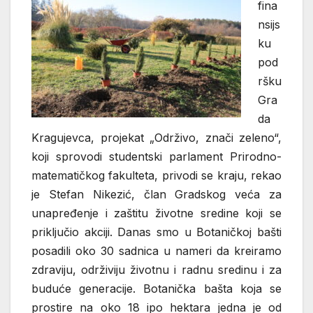
fina
nsijs
ku
pod
ršku
Gra
da
Kragujevca, projekat „Održivo, znači zeleno“,
koji sprovodi studentski parlament Prirodno-
matematičkog fakulteta, privodi se kraju, rekao
je Stefan Nikezić, član Gradskog veća za
unapređenje i zaštitu životne sredine koji se
priključio akciji. Danas smo u Botaničkoj bašti
posadili oko 30 sadnica u nameri da kreiramo
zdraviju, održiviju životnu i radnu sredinu i za
buduće generacije. Botanička bašta koja se
prostire na oko 18 ipo hektara jedna je od