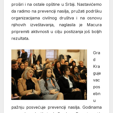
proširi i na ostale opštine u Srbiji. Nastavićemo
da radimo na prevenciji nasilja, pružati podršku
organizacijama civilnog društva i na osnovu
njihovih izveštavanja, naglasila je Macura
pripremiti aktivnosti u cilju postizanja još boljih
rezultata.
Gra
d
Kra
guje
vac
pos
ebn
u
pažnju posvećuje prevenciji nasilja. Godinama