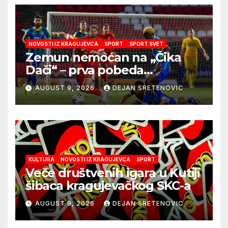
NOVOSTI IZ KRAGUJEVCA
SPORT
SPORT SVET
Zemun nemoćan na „Čika
Dači“ – prva pobeda
Radničkog u drugom
AUGUST 9, 2026
DEJAN SRETENOVIC
mandatu Feđe Dudića
KULTURA
NOVOSTI IZ KRAGUJEVCA
SPORT
Veče društvenih igara u Kutiji
šibaca kragujevačkog SKC-a
AUGUST 9, 2026
DEJAN SRETENOVIC