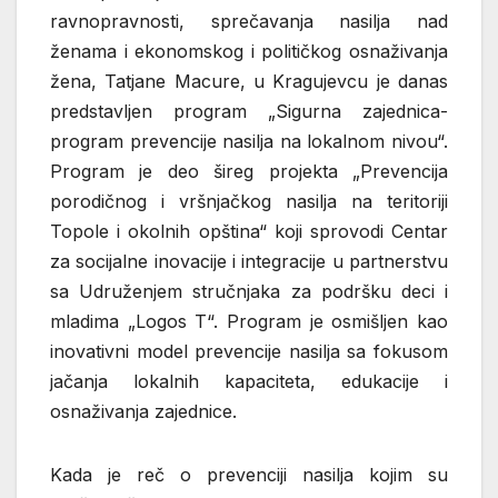
ravnopravnosti, sprečavanja nasilja nad
ženama i ekonomskog i političkog osnaživanja
žena, Tatjane Macure, u Kragujevcu je danas
predstavljen program „Sigurna zajednica-
program prevencije nasilja na lokalnom nivou“.
Program je deo šireg projekta „Prevencija
porodičnog i vršnjačkog nasilja na teritoriji
Topole i okolnih opština“ koji sprovodi Centar
za socijalne inovacije i integracije u partnerstvu
sa Udruženjem stručnjaka za podršku deci i
mladima „Logos T“. Program je osmišljen kao
inovativni model prevencije nasilja sa fokusom
jačanja lokalnih kapaciteta, edukacije i
osnaživanja zajednice.
Kada je reč o prevenciji nasilja kojim su