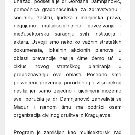
unazad, podsetila je dr Gordana Damnjanović,
pomoćnica gradonačelnika za zdravstvenu i
socijalnu zaštitu, ljudska i manjinska prava,
negujemo multidisciplinarno povezivanje i
međusektorsku saradnju svih institucija i
aktera. Usvojili smo nekoliko važnih strateških
dokumenata, lokalnih akcionih planova u
oblasti prevencije nasilja čime ćemo ući u
ciklus novog strateškog planiranja u
prepoznavanju ove oblasti. Posebno smo
posvećeni prevenciji porodičnog i vršnjačkog
nasilja jer samo zajedno i ujedinjeni možemo
sve, poručila je dr Damnjanović zahvalivši se
Macuri i njenom timu ma podršci osam
organizacija civilnog društva iz Kragujevca.
Program je zamišljen kao multisektorski rad