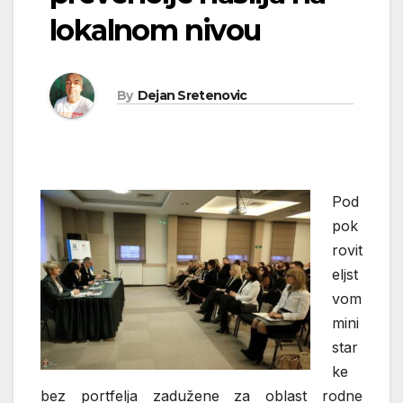
lokalnom nivou
By
Dejan Sretenovic
Pod
pok
rovit
eljst
vom
mini
star
ke
bez portfelja zadužene za oblast rodne