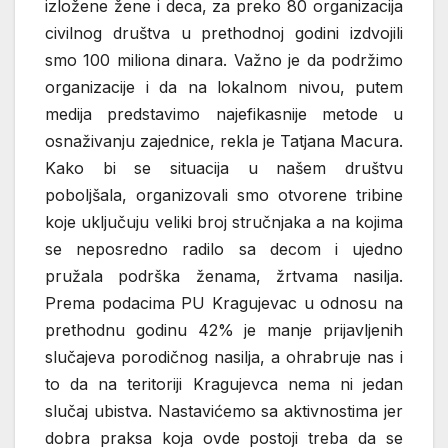
izložene žene i deca, za preko 80 organizacija
civilnog društva u prethodnoj godini izdvojili
smo 100 miliona dinara. Važno je da podržimo
organizacije i da na lokalnom nivou, putem
medija predstavimo najefikasnije metode u
osnaživanju zajednice, rekla je Tatjana Macura.
Kako bi se situacija u našem društvu
poboljšala, organizovali smo otvorene tribine
koje uključuju veliki broj stručnjaka a na kojima
se neposredno radilo sa decom i ujedno
pružala podrška ženama, žrtvama nasilja.
Prema podacima PU Kragujevac u odnosu na
prethodnu godinu 42% je manje prijavljenih
slučajeva porodičnog nasilja, a ohrabruje nas i
to da na teritoriji Kragujevca nema ni jedan
slučaj ubistva. Nastavićemo sa aktivnostima jer
dobra praksa koja ovde postoji treba da se