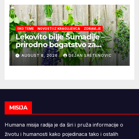
EKO TEME
NOVOSTI IZ KRAGUJEVCA
ZDRAVLJE
Lekovito bilje Šumadije –
prirodno bogatstvo za
zdravlje i domaće čajeve
AUGUST 8, 2026
DEJAN SRETENOVIC
MISIJA
Humana misija radija je da širi i pruža informacije o
životu i humanosti kako pojedinaca tako i ostalih